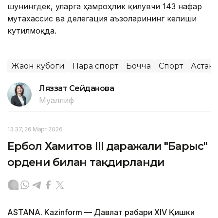
шунингдек, уларга ҳамроҳлик қилувчи 143 нафар
мутахассис ва делегация аъзоларининг келиши
кутилмоқда.
Жаҳон кубоги
Пара спорт
Бочча
Спорт
Астан
Ляззат Сейданова
Муаллиф
13:37, 26 Март 2026
Ербол Хамитов III даражали "Барыс"
ордени билан тақдирланди
ASTANA. Kazinform — Давлат раҳбари XIV Қишки