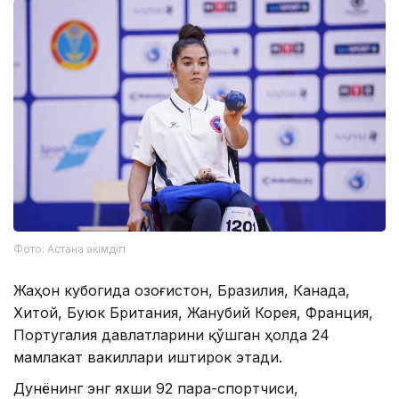
Фото: Астана әкімдігі
Жаҳон кубогида Қозоғистон, Бразилия, Канада,
Хитой, Буюк Британия, Жанубий Корея, Франция,
Португалия давлатларини қўшган ҳолда 24
мамлакат вакиллари иштирок этади.
Дунёнинг энг яхши 92 пара-спортчиси,