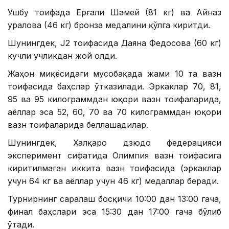
Ушбу тоифада Ерғали Шамей (81 кг) ва Айназ
Қуралова (46 кг) бронза медалини қўлга киритди.
Шунингдек, J2 тоифасида Даяна Федосова (60 кг)
кучли учликдан жой олди.
Жаҳон миқёсидаги мусобақада жами 10 та вазн
тоифасида баҳслар ўтказилади. Эркаклар 70, 81,
95 ва 95 килограммдан юқори вазн тоифаларида,
аёллар эса 52, 60, 70 ва 70 килограммдан юқори
вазн тоифаларида беллашадилар.
Шунингдек, Халқаро дзюдо федерацияси
эксперимент сифатида Олимпия вазн тоифасига
киритилмаган иккита вазн тоифасида (эркаклар
учун 64 кг ва аёллар учун 46 кг) медаллар беради.
Турнирнинг саралаш босқичи 10:00 дан 13:00 гача,
финал баҳслари эса 15:30 дан 17:00 гача бўлиб
ўтади.