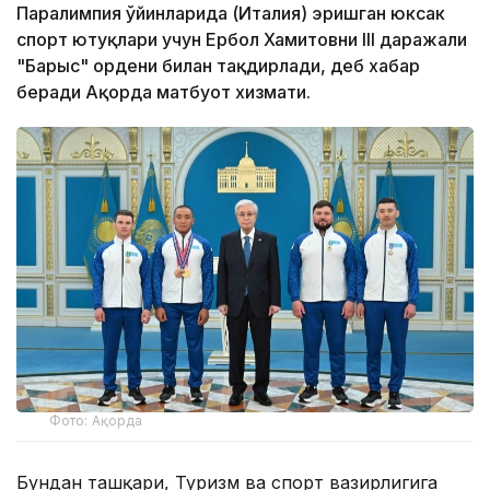
Паралимпия ўйинларида (Италия) эришган юксак
спорт ютуқлари учун Ербол Хамитовни III даражали
"Барыс" ордени билан тақдирлади, деб хабар
беради Ақорда матбуот хизмати.
Фото: Ақорда
Бундан ташқари, Туризм ва спорт вазирлигига