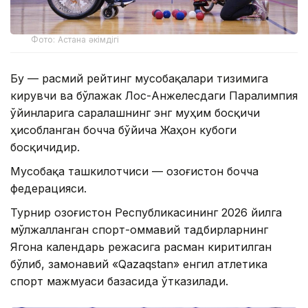
Фото: Астана әкімдігі
Бу — расмий рейтинг мусобақалари тизимига
кирувчи ва бўлажак Лос-Анжелесдаги Паралимпия
ўйинларига саралашнинг энг муҳим босқичи
ҳисобланган бочча бўйича Жаҳон кубоги
босқичидир.
Мусобақа ташкилотчиси — Қозоғистон бочча
федерацияси.
Турнир Қозоғистон Республикасининг 2026 йилга
мўлжалланган спорт-оммавий тадбирларнинг
Ягона календарь режасига расман киритилган
бўлиб, замонавий «Qazaqstan» енгил атлетика
спорт мажмуаси базасида ўтказилади.