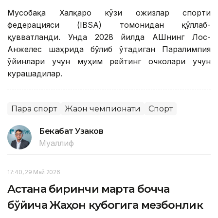
Мусобақа Халқаро кўзи ожизлар спорти
федерацияси (IBSA) томонидан қўллаб-
қувватланди. Унда 2028 йилда АҚШнинг Лос-
Анжелес шаҳрида бўлиб ўтадиган Паралимпия
ўйинлари учун муҳим рейтинг очколари учун
курашадилар.
Пара спорт
Жаҳон чемпионати
Спорт
Бекабат Узаков
Муаллиф
17:40, 29 Май 2026
Астана биринчи марта бочча
бўйича Жаҳон кубогига мезбонлик