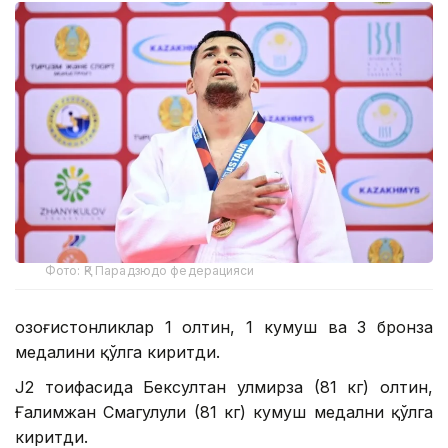
Фото: ҚР Парадзюдо федерацияси
Қозоғистонликлар 1 олтин, 1 кумуш ва 3 бронза
медалини қўлга киритди.
J2 тоифасида Бексултан Қулмирза (81 кг) олтин,
Ғалимжан Смагулули (81 кг) кумуш медални қўлга
киритди.