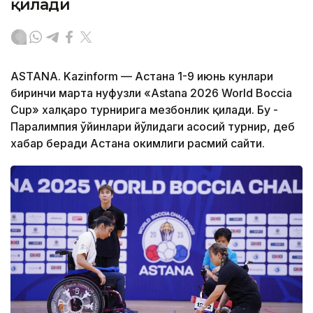
қилади
ASTANA. Kazinform — Астана 1-9 июнь кунлари
биринчи марта нуфузли «Astana 2026 World Boccia
Cup» халқаро турнирига мезбонлик қилади. Бу -
Паралимпия ўйинлари йўлидаги асосий турнир, деб
хабар беради Астана ҳокимлиги расмий сайти.