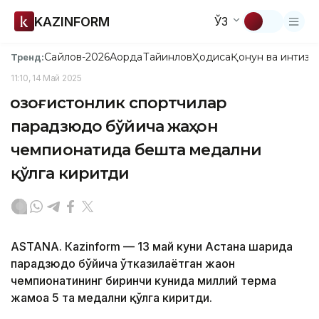
KAZINFORM
ЎЗ
Сайлов-2026
Ақорда
Тайинлов
Ҳодиса
Қонун ва интизо
Тренд:
11:10, 14 Май 2025
Қозоғистонлик спортчилар
парадзюдо бўйича жаҳон
чемпионатида бешта медални
қўлга киритди
ASTANА. Кazinform — 13 май куни Астана шаҳрида
парадзюдо бўйича ўтказилаётган жаҳон
чемпионатининг биринчи кунида миллий терма
жамоа 5 та медални қўлга киритди.