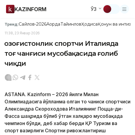
KAZINFORM
ЎЗ
Сайлов-2026
Ақорда
Тайинлов
Ҳодиса
Қонун ва интизо
Тренд:
11:38, 23 Январ 2026
Қозоғистонлик спортчи Италияда
тоғ чанғиси мусобақасида ғолиб
чиқди
ASTANA. Kazinform – 2026 йилги Милан
Олимпиадасига йўлланма олган тоғ чанғиси спортчиси
Александра Скороходова Италиянинг Поцца-ди-
Фасса шаҳрида бўлиб ўтган халқаро мусобақада
чемпион бўлди, деб хабар берди ҚР Туризм ва
спорт вазирлиги Спортни ривожлантириш