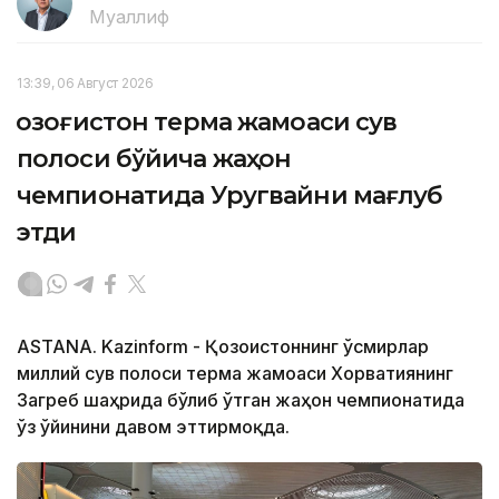
Муаллиф
13:39, 06 Август 2026
Қозоғистон терма жамоаси сув
полоси бўйича жаҳон
чемпионатида Уругвайни мағлуб
этди
ASTANA. Kazinform - Қозоғистоннинг ўсмирлар
миллий сув полоси терма жамоаси Хорватиянинг
Загреб шаҳрида бўлиб ўтган жаҳон чемпионатида
ўз ўйинини давом эттирмоқда.