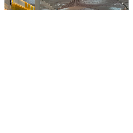
Фото: ҚР ҰОК
Учинчи ўйинда қозоғистонлик спортчилар
Уругвайни катта фарқ билан мағлуб этишди. Ўйин
22:5 ҳисобида якунланди.
ҚР МОҚ маълумотларига кўра, Қозоғистон терма
жамоаси ўйинчиси Максим Сасин ўйиннинг энг
яхши ўйинчиси деб топилди.