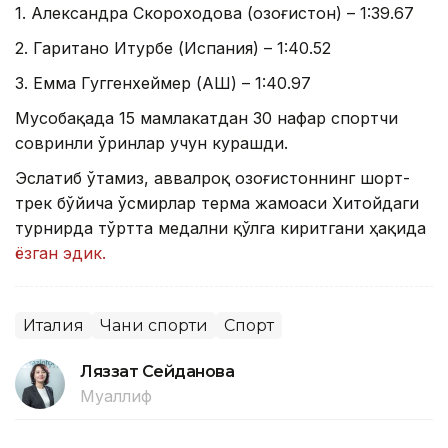
1. Александра Скороходова (Қозоғистон) – 1:39.67
2. Гаритано Итурбе (Испания) – 1:40.52
3. Емма Гуггенхеймер (АҚШ) – 1:40.97
Мусобақада 15 мамлакатдан 30 нафар спортчи
совринли ўринлар учун курашди.
Эслатиб ўтамиз, аввалроқ Қозоғистоннинг шорт-
трек бўйича ўсмирлар терма жамоаси Хитойдаги
турнирда тўртта медални қўлга киритгани ҳақида
ёзган эдик.
Италия
Чанғи спорти
Спорт
Ляззат Сейданова
Муаллиф