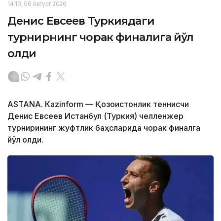
14:10, 06 Август 2026
Денис Евсеев Туркиядаги
турнирнинг чорак финалига йўл
олди
ASTANА. Кazinform — Қозоғистонлик теннисчи
Денис Евсеев Истанбул (Туркия) челленжер
турнирининг жуфтлик баҳсларида чорак финалга
йўл олди.