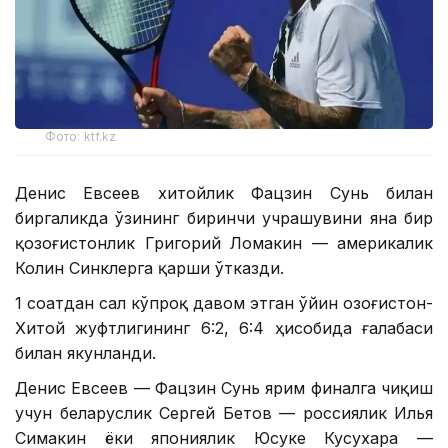
Фото: ktf.kz
Денис Евсеев хитойлик Фацзин Сунь билан
биргаликда ўзининг биринчи учрашувини яна бир
қозоғистонлик Григорий Ломакин — америкалик
Колин Синклерга қарши ўтказди.
1 соатдан сал кўпроқ давом этган ўйин Қозоғистон-
Хитой жуфтлигининг 6:2, 6:4 ҳисобида ғалабаси
билан якунланди.
Денис Евсеев — Фацзин Сунь ярим финалга чиқиш
учун беларуслик Сергей Бетов — россиялик Илья
Симакин ёки япониялик Юсуке Кусухара —