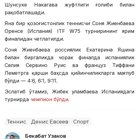
Шунсуке Накагава жуфтлиги ғолиби билан
рақобатлашади.
Яна бир қозоғистонлик теннисчи Соня Жиенбаева
Оренсе (Испания) ITF W75 турнирининг ярим
финалидан четлатилди.
Соня Жиенбаева россиялик Екатерина Яшина
билан биргаликда чорак финалда испаниялик
Селия Сервино Руис ва француз Тиффани
Леметрга қарши баҳсда қийинчиликларга мағлуб
бўлди — 4:6, 6:1, 9:11.
Эслатиб ўтамиз, Жибек Қуламбаева Испаниядаги
турнирда
чемпион бўлди
.
Теннис
Денис Евсеев
Спорт
Бекабат Узаков