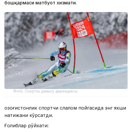
бошқармаси матбуот хизмати.
Фото: Спортты дамыту дирекциясы
Қозоғистонлик спортчи слалом пойгасида энг яхши
натижани кўрсатди.
Ғолиблар рўйхати: