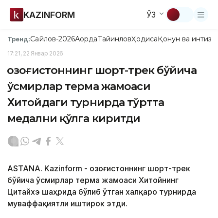
KAZINFORM
ЎЗ
Сайлов-2026
Ақорда
Тайинлов
Ҳодиса
Қонун ва интизо
Тренд:
17:21, 22 Январ 2026
Қозоғистоннинг шорт-трек бўйича
ўсмирлар терма жамоаси
Хитойдаги турнирда тўртта
медални қўлга киритди
ASTANA. Kazinform - Қозоғистоннинг шорт-трек
бўйича ўсмирлар терма жамоаси Хитойнинг
Цитайхэ шаҳрида бўлиб ўтган халқаро турнирда
муваффақиятли иштирок этди.