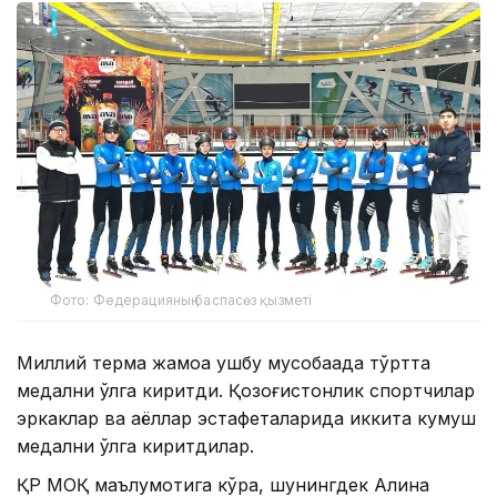
Фото: Федерацияның баспасөз қызметі
Миллий терма жамоа ушбу мусобақада тўртта
медални қўлга киритди. Қозоғистонлик спортчилар
эркаклар ва аёллар эстафеталарида иккита кумуш
медални қўлга киритдилар.
ҚР МОҚ маълумотига кўра, шунингдек Алина