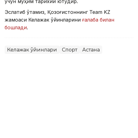
учун муҳим тарихий ютуқдир.
Эслатиб ўтамиз, Қозоғистоннинг Team KZ
жамоаси Келажак ўйинларини
ғалаба билан
бошлади
.
Келажак ўйинлари
Спорт
Астана
Бекабат Узаков
Муаллиф
10:00, 08 Август 2026
Қозоғистон жаҳон ОАВларида:
Каспий денгизи тубидан интернет
ўтказиш, PSG академиясини очиш
ва Wildberries омборлари