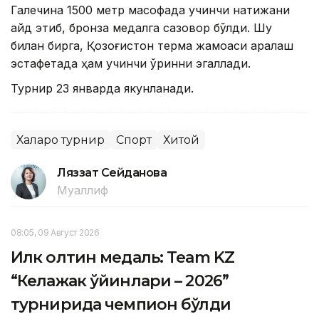
Галечина 1500 метр масофада учинчи натижани
қайд этиб, бронза медалга сазовор бўлди. Шу
билан бирга, Қозоғистон терма жамоаси аралаш
эстафетада ҳам учинчи ўринни эгаллади.
Турнир 23 январда якунланади.
Халқаро турнир
Спорт
Хитой
Ляззат Сейданова
Муаллиф
08:05, 09 Август 2026
Илк олтин медаль: Team KZ
“Келажак ўйинлари – 2026”
турнирида чемпион бўлди