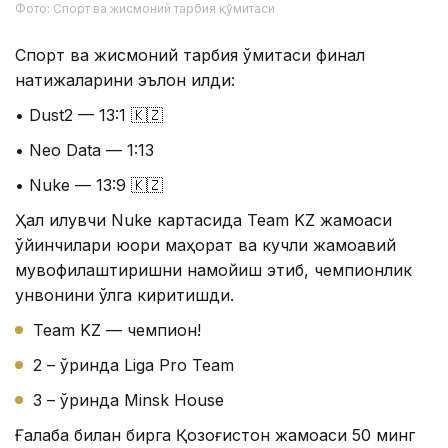
Фото: Спорт ва жисмоний тарбия қўмитаси
Спорт ва жисмоний тарбия қўмитаси финал
натижаларини эълон қилди:
• Dust2 — 13:1 🇰🇿
• Neo Data — 1:13
• Nuke — 13:9 🇰🇿
Ҳал қилувчи Nuke картасида Team KZ жамоаси
ўйинчилари юқори маҳорат ва кучли жамоавий
мувофиқлаштиришни намойиш этиб, чемпионлик
унвонини қўлга киритишди.
Team KZ — чемпион!
2 – ўринда Liga Pro Team
3 – ўринда Minsk House
Ғалаба билан бирга Қозоғистон жамоаси 50 минг