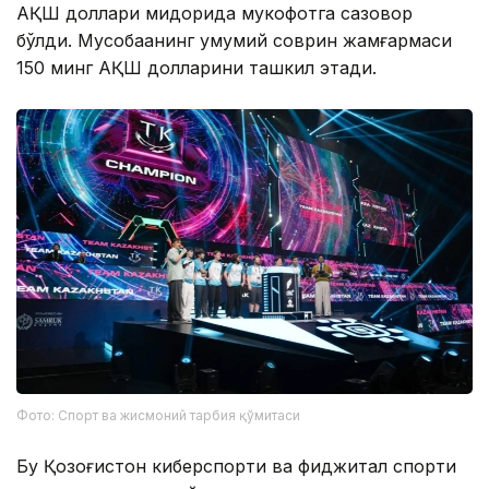
АҚШ доллари миқдорида мукофотга сазовор
бўлди. Мусобақанинг умумий соврин жамғармаси
150 минг АҚШ долларини ташкил этади.
Фото: Спорт ва жисмоний тарбия қўмитаси
Бу Қозоғистон киберспорти ва фиджитал спорти