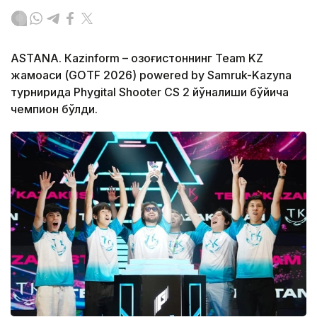
ASTANА. Кazinform – Қозоғистоннинг Team KZ
жамоаси (GOTF 2026) powered by Samruk-Kazyna
турнирида Phygital Shooter CS 2 йўналиши бўйича
чемпион бўлди.