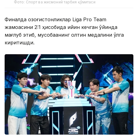
Фото: Спорт ва жисмоний тарбия қўмитаси
Финалда қозоғистонликлар Liga Pro Team
жамоасини 2:1 ҳисобида қийин кечган ўйинда
мағлуб этиб, мусобақанинг олтин медалини қўлга
киритишди.