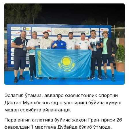
Эслатиб ўтамиз, аввалроқ қозоғистонлик спортчи
Дастан Муқашбеков ядро улоқтириш бўйича кумуш
медал соҳибига айланганди.
Пара енгил атлетика бўйича жаҳон Гран-приси 26
февралдан 1 мартгача Дубайда бўлиб ўтмоқда.