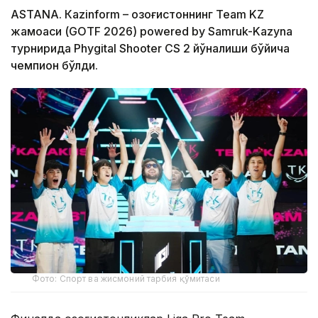
ASTANА. Кazinform – Қозоғистоннинг Team KZ
жамоаси (GOTF 2026) powered by Samruk-Kazyna
турнирида Phygital Shooter CS 2 йўналиши бўйича
чемпион бўлди.
Фото: Спорт ва жисмоний тарбия қўмитаси