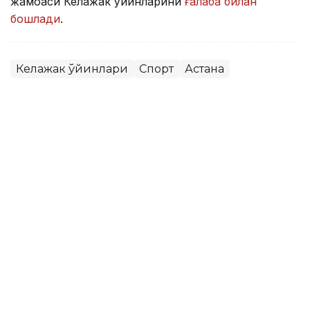
жамоаси Келажак ўйинларини
ғалаба билан
бошлади
.
Келажак ўйинлари
Спорт
Астана
Бекабат Узаков
Муаллиф
10:00, 08 Август 2026
Қозоғистон жаҳон ОАВларида:
Каспий денгизи тубидан интернет
ўтказиш, PSG академиясини очиш
ва Wildberries омборлари