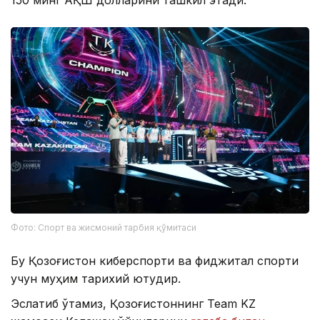
150 минг АҚШ долларини ташкил этади.
Фото: Спорт ва жисмоний тарбия қўмитаси
Бу Қозоғистон киберспорти ва фиджитал спорти
учун муҳим тарихий ютуқдир.
Эслатиб ўтамиз, Қозоғистоннинг Team KZ