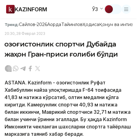
KAZINFORM
ЎЗ
Сайлов-2026
Ақорда
Тайинлов
Ҳодиса
Қонун ва интизо
Тренд:
20:30, 28 Феврал 2023
Қозоғистонлик спортчи Дубайда
жаҳон Гран-приси ғолиби бўлди
ASTANA. Kazinform - Қозоғистонлик Руфат
Хабибуллин найза улоқтиришда F-64 тоифасида
41,83 м натижа кўрсатиб, олтин медални қўлга
киритди. Камерунлик спортчи 40,93 м натижа
билан иккинчи, Маврикий спортчиси 32,71 м натижа
билан учинчи ўринни эгаллади. Бу ҳақда Kazinform
Имконияти чекланган шахсларни спортга тайёрлаш
марказига таяниб хабар беради.