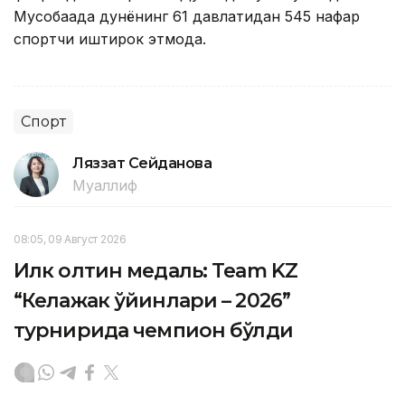
Мусобақада дунёнинг 61 давлатидан 545 нафар
спортчи иштирок этмоқда.
Спорт
Ляззат Сейданова
Муаллиф
08:05, 09 Август 2026
Илк олтин медаль: Team KZ
“Келажак ўйинлари – 2026”
турнирида чемпион бўлди