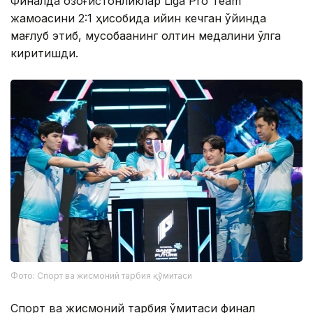
Финалда қозоғистонликлар Liga Pro Team
жамоасини 2:1 ҳисобида қийин кечган ўйинда
мағлуб этиб, мусобақанинг олтин медалини қўлга
киритишди.
Фото: Спорт ва жисмоний тарбия қўмитаси
Спорт ва жисмоний тарбия қўмитаси финал