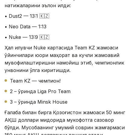
натижаларини эълон қилди:
• Dust2 — 13:1 🇰🇿
• Neo Data — 1:13
• Nuke — 13:9 🇰🇿
Ҳал қилувчи Nuke картасида Team KZ жамоаси
ўйинчилари юқори маҳорат ва кучли жамоавий
мувофиқлаштиришни намойиш этиб, чемпионлик
унвонини қўлга киритишди.
Team KZ — чемпион!
2 – ўринда Liga Pro Team
3 – ўринда Minsk House
Ғалаба билан бирга Қозоғистон жамоаси 50 минг
АҚШ доллари миқдорида мукофотга сазовор
бўлди. Мусобақанинг умумий соврин жамғармаси