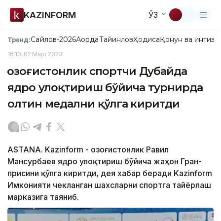
KAZINFORM
ЎЗ
Сайлов-2026
Ақорда
Тайинлов
Ҳодиса
Қонун ва интизо
Тренд:
16:10, 02 Март 2023
Қозоғистонлик спортчи Дубайда
ядро улоқтириш бўйича турнирда
олтин медални қўлга киритди
ASTANA. Kazinform - Қозоғистонлик Равил
Мансурбаев ядро улоқтириш бўйича жаҳон Гран-
присини қўлга киритди, дея хабар беради Kazinform
Имконияти чекланган шахсларни спортга тайёрлаш
марказига таяниб.