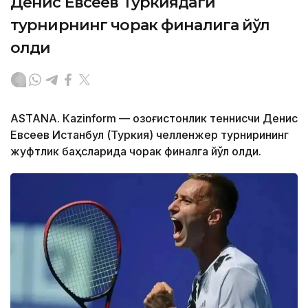
Денис Евсеев Туркиядаги
турнирнинг чорак финалига йўл
олди
ASTANА. Кazinform — Қозоғистонлик теннисчи Денис
Евсеев Истанбул (Туркия) челленжер турнирининг
жуфтлик баҳсларида чорак финалга йўл олди.