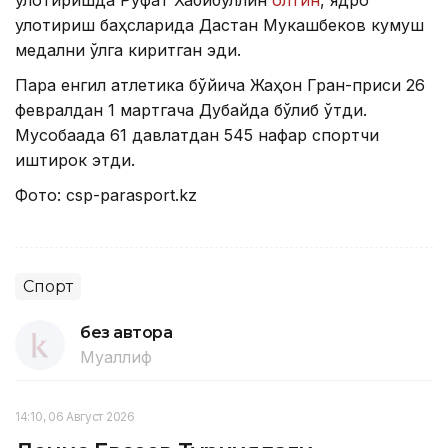
улоқтириш баҳсларида Дастан Мукашбеков кумуш
медални қўлга киритган эди.
Пара енгил атлетика бўйича Жаҳон Гран-приси 26
февралдан 1 мартгача Дубайда бўлиб ўтди.
Мусобақада 61 давлатдан 545 нафар спортчи
иштирок этди.
Фото: csp-parasport.kz
Спорт
без автора
Муаллиф
14:10, 06 Август 2026