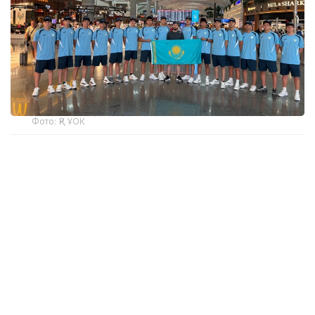
Фото: ҚР ҰОК
Учинчи ўйинда қозоғистонлик спортчилар
Уругвайни катта фарқ билан мағлуб этишди. Ўйин
22:5 ҳисобида якунланди.
ҚР МОҚ маълумотларига кўра, Қозоғистон терма
жамоаси ўйинчиси Максим Сасин ўйиннинг энг
яхши ўйинчиси деб топилди.
Бугун, 6 август куни Қозоғистон терма жамоаси
Туркия билан тўқнаш келади.