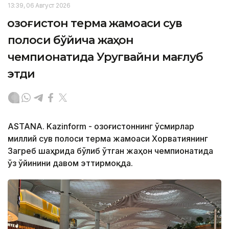
13:39, 06 Август 2026
Қозоғистон терма жамоаси сув
полоси бўйича жаҳон
чемпионатида Уругвайни мағлуб
этди
ASTANA. Kazinform - Қозоғистоннинг ўсмирлар
миллий сув полоси терма жамоаси Хорватиянинг
Загреб шаҳрида бўлиб ўтган жаҳон чемпионатида
ўз ўйинини давом эттирмоқда.