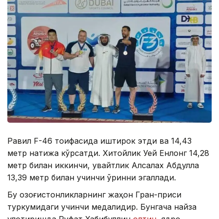
Равил F-46 тоифасида иштирок этди ва 14,43
метр натижа кўрсатди. Хитойлик Уей Енлонг 14,28
метр билан иккинчи, қувайтлик Алсалах Абдулла
13,39 метр билан учинчи ўринни эгаллади.
Бу қозоғистонликларнинг жаҳон Гран-приси
туркумидаги учинчи медалидир. Бунгача найза
улоқтиришда Руфат Хабибуллин
олтин
, ядро