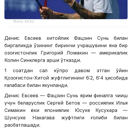
Фото: ktf.kz
Денис Евсеев хитойлик Фацзин Сунь билан
биргаликда ўзининг биринчи учрашувини яна бир
қозоғистонлик Григорий Ломакин — америкалик
Колин Синклерга қарши ўтказди.
1 соатдан сал кўпроқ давом этган ўйин
Қозоғистон-Хитой жуфтлигининг 6:2, 6:4 ҳисобида
ғалабаси билан якунланди.
Денис Евсеев — Фацзин Сунь ярим финалга чиқиш
учун беларуслик Сергей Бетов — россиялик Илья
Симакин ёки япониялик Юсуке Кусухара —
Шунсуке Накагава жуфтлиги ғолиби билан
рақобатлашади.