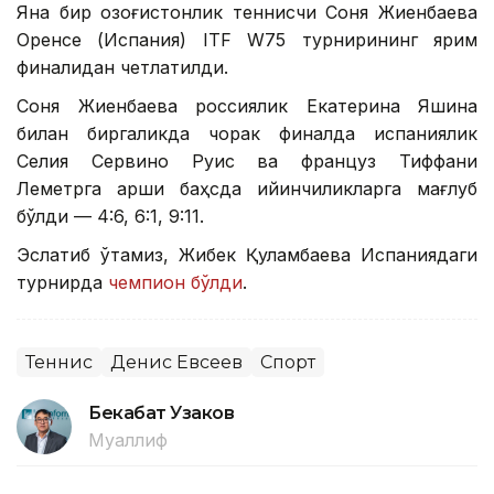
Яна бир қозоғистонлик теннисчи Соня Жиенбаева
Оренсе (Испания) ITF W75 турнирининг ярим
финалидан четлатилди.
Соня Жиенбаева россиялик Екатерина Яшина
билан биргаликда чорак финалда испаниялик
Селия Сервино Руис ва француз Тиффани
Леметрга қарши баҳсда қийинчиликларга мағлуб
бўлди — 4:6, 6:1, 9:11.
Эслатиб ўтамиз, Жибек Қуламбаева Испаниядаги
турнирда
чемпион бўлди
.
Теннис
Денис Евсеев
Спорт
Бекабат Узаков
Муаллиф