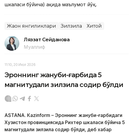
шкаласи бўйича) ҳақида маълумот йўқ.
Жаҳон янгиликлари
Зилзила
Хитой
Ляззат Сейданова
Муаллиф
11:10, 20 Июл 2026
Эроннинг жануби-ғарбида 5
магнитудали зилзила содир бўлди
ASTANА. Кazinform – Эроннинг жануби-ғарбидаги
Хузистон провинциясида Рихтер шкаласи бўйича 5
магнитудали зилзила содир бўлди, деб хабар