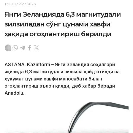
11:38, 17 Июл 2026
Янги Зеландияда 6,3 магнитудали
зилзиладан сўнг цунами хавфи
ҳақида огоҳлантириш берилди
ASTANA. Kazinform – Янги Зеландия соҳиллари
яқинида 6,3 магнитудали зилзила қайд этилди ва
ҳукумат цунами хавфи муносабати билан
огоҳлантириш эълон қилди, деб хабар беради
Anadolu.