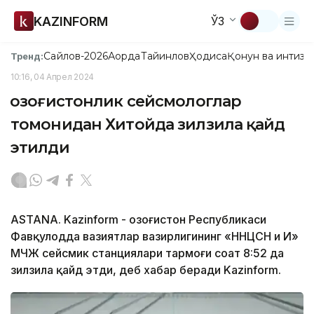
KAZINFORM
ЎЗ
Сайлов-2026
Ақорда
Тайинлов
Ҳодиса
Қонун ва интизо
Тренд:
10:16, 04 Апрел 2024
Қозоғистонлик сейсмологлар
томонидан Хитойда зилзила қайд
этилди
ASTANA. Kazinform - Қозоғистон Республикаси
Фавқулодда вазиятлар вазирлигининг «ННЦСН и И»
МЧЖ сейсмик станциялари тармоғи соат 8:52 да
зилзила қайд этди, деб хабар беради Kazinform.