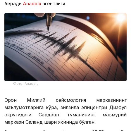
беради
Аnadolu
агентлиги.
Фото: Аnadolu
Эрон Миллий сейсмология марказининг
маълумотларига кўра, зилзила эпицентри Дизфул
округидаги Сардашт туманининг маъмурий
маркази Саланд шаҳри яқинида бўлган.