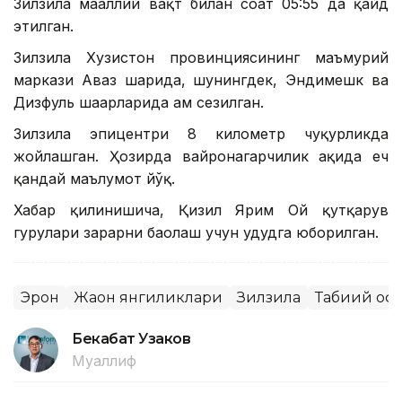
Зилзила маҳаллий вақт билан соат 05:55 да қайд
этилган.
Зилзила Хузистон провинциясининг маъмурий
маркази Аҳваз шаҳрида, шунингдек, Эндимешк ва
Дизфуль шаҳарларида ҳам сезилган.
Зилзила эпицентри 8 километр чуқурликда
жойлашган. Ҳозирда вайронагарчилик ҳақида ҳеч
қандай маълумот йўқ.
Хабар қилинишича, Қизил Ярим Ой қутқарув
гуруҳлари зарарни баҳолаш учун ҳудудга юборилган.
Эрон
Жаҳон янгиликлари
Зилзила
Табиий оф
Бекабат Узаков
Муаллиф