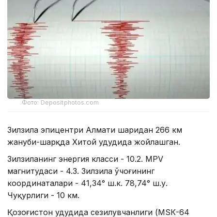
Фото: Depositphotos.com
Зилзила эпицентри Алмати шаҳридан 266 км
жануби-шарқда Хитой ҳудудида жойлашган.
Зилзиланинг энергия класси - 10.2. MPV
магнитудаси - 4.3. Зилзила ўчоғининг
координаталари - 41,34° ш.к. 78,74° ш.у.
Чуқурлиги - 10 км.
Қозоғистон ҳудудида сезилувчанлиги (МSК-64