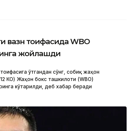
ги вазн тоифасида WBO
ринга жойлашди
 тоифасига ўтгандан сўнг, собиқ жаҳон
 12 КО) Жаҳон бокс ташкилоти (WBО)
ринга кўтарилди, деб хабар беради