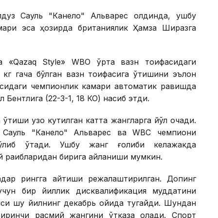
лдуз Сауль "Канело" Альварес олдинда, ушбу
ари эса ҳозирда британиялик Ҳамза Ширазга
а «Qazaq Style» WВО ўрта вазн тоифасидаги
 кг гача бўлган вазн тоифасига ўтишини эълон
фасидаги чемпионлик камари автоматик равишда
 Бентлига (22-3-1, 18 КО) насиб этди.
ўтиши узоқ кутилган катта жангларга йўл очади.
к Сауль "Канело" Альварес ва WВC чемпиони
ўлиб ўтади. Ушбу жанг ғолиби келажакда
 рақибларидан бирига айланиши мумкин.
қадар рингга қайтиши режалаштирилган. Допинг
учун бир йиллик дисквалификация муддатини
яси шу йилнинг декабрь ойида тугайди. Шундан
биринчи расмий жангини ўтказа олади. Спорт