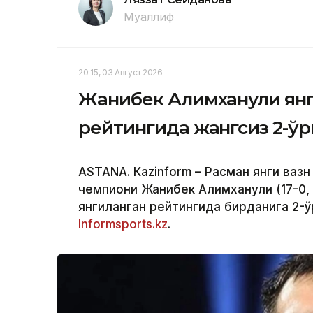
Муаллиф
20:15, 03 Август 2026
Жанибек Алимханули ян
рейтингида жангсиз 2-ў
ASTANА. Кazinform – Расман янги вазн
чемпиони Жанибек Алимханули (17-0,
янгиланган рейтингида бирданига 2-ў
Informsports.kz
.