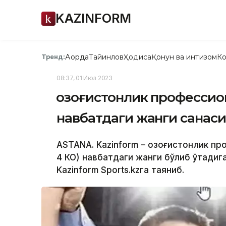
KAZINFORM
Ақорда
Тайинлов
Ҳодиса
Қонун ва интизом
Ко
Тренд:
08:37, 01 Июл 2023
Қозоғистонлик профессио
навбатдаги жанги санас
ASTANA. Kazinform – Қозоғистонлик пр
4 КО) навбатдаги жанги бўлиб ўтадиг
Kazinform Sports.kzга таяниб.