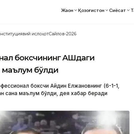
Жаҳон
Қозоғистон
Сиёсат
Т
нституциявий ислоҳот
Сайлов-2026
нал боксчининг АҚШдаги
и маълум бўлди
офессионал боксчи Айдин Елжановнинг (6-1-1,
ан сана маълум бўлди, дея хабар беради