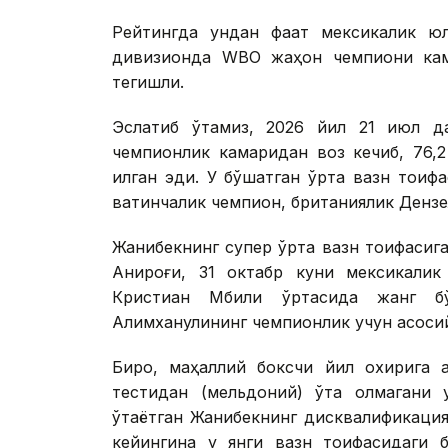
Рейтингда ундан фақат мексикалик ю
дивизионда WBО жаҳон чемпиони кам
тегишли.
Эслатиб ўтамиз, 2026 йил 21 июл д
чемпионлик камаридан воз кечиб, 76,2
қилган эди. У бўшатган ўрта вазн тои
вақтинчалик чемпион, британиялик Дензел
Жанибекнинг супер ўрта вазн тоифасига 
Аниқроғи, 31 октабр куни мексикали
Кристиан Мбили ўртасида жанг б
Алимханулининг чемпионлик учун асосий
Бироқ, маҳаллий боксчи йил охирига 
тестидан (мельдоний) ўта олмагани 
ўтаётган Жанибекнинг дисквалификаци
кейингина у янги вазн тоифасидаги 