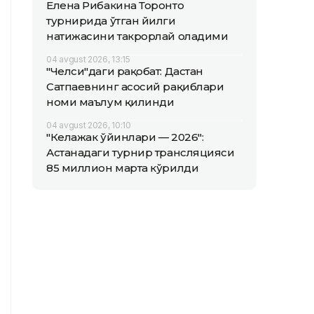
Елена Рибакина Торонто
турнирида ўтган йилги
натижасини такрорлай оладими
04 avgust 2026, 13:15
"Челси"даги рақобат: Дастан
Сатпаевнинг асосий рақиблари
номи маълум қилинди
04 avgust 2026, 10:10
"Келажак ўйинлари — 2026":
Астанадаги турнир трансляцияси
85 миллион марта кўрилди