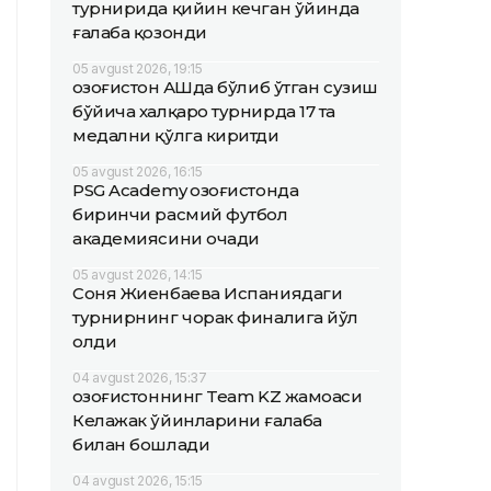
турнирида қийин кечган ўйинда
ғалаба қозонди
05 avgust 2026, 19:15
Қозоғистон АҚШда бўлиб ўтган сузиш
бўйича халқаро турнирда 17 та
медални қўлга киритди
05 avgust 2026, 16:15
PSG Academy Қозоғистонда
биринчи расмий футбол
академиясини очади
05 avgust 2026, 14:15
Соня Жиенбаева Испаниядаги
турнирнинг чорак финалига йўл
олди
04 avgust 2026, 15:37
Қозоғистоннинг Team KZ жамоаси
Келажак ўйинларини ғалаба
билан бошлади
04 avgust 2026, 15:15