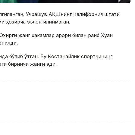
елгиланган. Учрашув АҚШнинг Калифорния штати
ми ҳозирча эълон қилинмаган.
Охирги жанг ҳакамлар қарори билан рақиб Хуан
опилди.
да бўлиб ўтган. Бу Қостанайлик спортчининг
ги биринчи жанги эди.