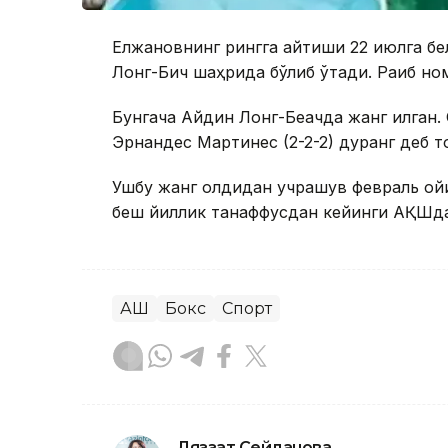
Елжановнинг рингга қайтиши 22 июлга б
Лонг-Бич шаҳрида бўлиб ўтади. Рақиб но
Бунгача Айдин Лонг-Беачда жанг қилган. 
Эрнандес Мартинес (2-2-2) дуранг деб т
Ушбу жанг олдидан учрашув февраль ойи
беш йиллик танаффусдан кейинги АҚШда
АҚШ
Бокс
Спорт
Ляззат Сейданова