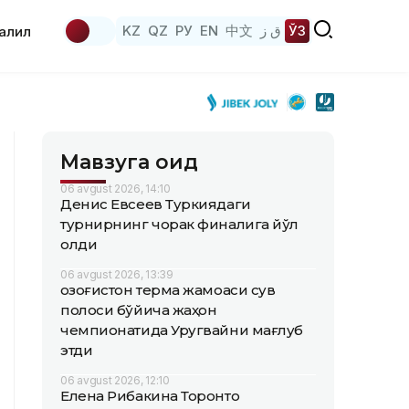
KZ
QZ
РУ
EN
中文
ق ز
ЎЗ
аҳлил
Мавзуга оид
06 avgust 2026, 14:10
Денис Евсеев Туркиядаги
турнирнинг чорак финалига йўл
олди
06 avgust 2026, 13:39
Қозоғистон терма жамоаси сув
полоси бўйича жаҳон
чемпионатида Уругвайни мағлуб
этди
06 avgust 2026, 12:10
Елена Рибакина Торонто