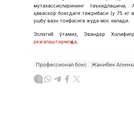
мутахассисларининг таъкидлашича,
ҳаваскор боксдаги тажрибаси (у 75 кг 
ушбу вазн тоифасига жуда мос келади.
Эслатиб ўтамиз, Эвандер Холифил
режалаштирмоқда
.
Профессионал бокс
Жанибек Алимх
Бекабат Узаков
Муаллиф