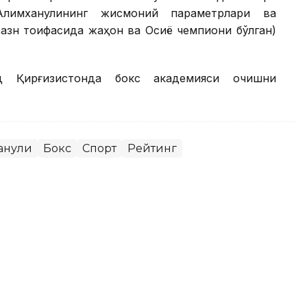
 Алимханулининг жисмоний параметрлари ва
вазн тоифасида жаҳон ва Осиё чемпиони бўлган)
д Қирғизистонда бокс академияси очишни
анули
Бокс
Спорт
Рейтинг