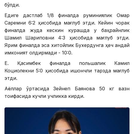
бўлди.
Едиге дастлаб 1/8 финалда руминиялик Омар
Саремни 6:2 ҳисобида мағлуб этди. Кейин чорак
финалда жуда кескин курашда у баҳрайнлик
Шамил Шариповни 4:3 ҳисобида мағлуб этди.
Ярим финалда эса хитойлик Бухердунга ҳеч қандай
имконият қолдирмади - 10:0.
Е. Қасимбек финалда польшалик Камил
Коциолекни 5:0 ҳисобида ишончли тарзда мағлуб
этди.
Аёллар ўртасида Зейнеп Баянова 50 кг вазн
тоифасида кучли учликка кирди.