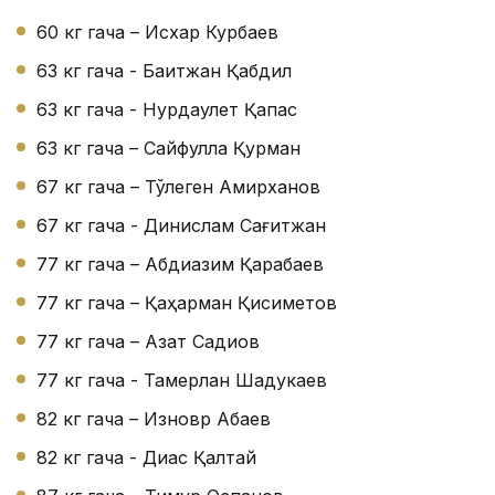
60 кг гача – Исхар Курбаев
63 кг гача - Бақитжан Қабдил
63 кг гача - Нурдаулет Қапас
63 кг гача – Сайфулла Қурман
67 кг гача – Тўлеген Амирханов
67 кг гача - Динислам Сағитжан
77 кг гача – Абдиазим Қарабаев
77 кг гача – Қаҳарман Қисиметов
77 кг гача – Азат Садиқов
77 кг гача - Тамерлан Шадукаев
82 кг гача – Изновр Абаев
82 кг гача - Диас Қалтай