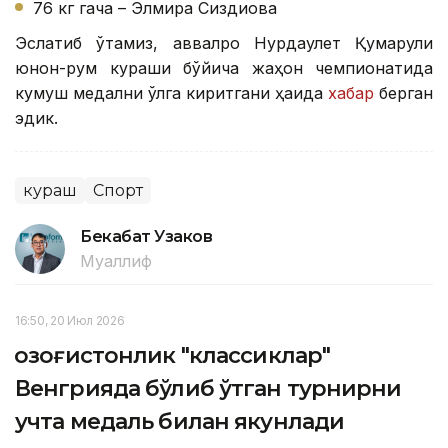
76 кг гача – Элмира Сиздиқова
Эслатиб ўтамиз, аввалроқ Нурдаулет Қумарули
юнон-рум кураши бўйича жаҳон чемпионатида
кумуш медални қўлга киритгани ҳақида
хабар
берган
эдик.
кураш
Спорт
Бекабат Узаков
Муаллиф
16:50, 20 Июл 2026
Қозоғистонлик "классиклар"
Венгрияда бўлиб ўтган турнирни
учта медаль билан якунлади