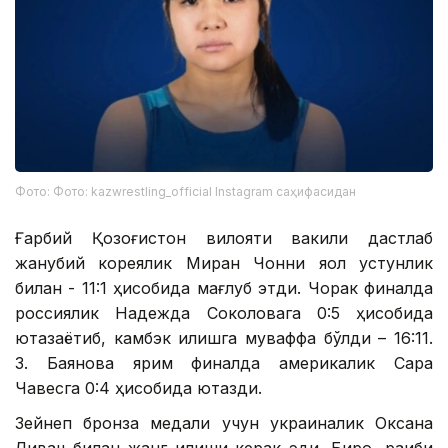
Фото: Фото: kazwrestling_official Instagram саҳифасидан
Ғарбий Қозоғистон вилояти вакили дастлаб
жанубий кореялик Миран Чонни яққол устунлик
билан - 11:1 ҳисобида мағлуб этди. Чорак финалда
россиялик Надежда Соколовага 0:5 ҳисобида
ютқазаётиб, камбэк қилишга муваффақ бўлди – 16:11.
З. Баянова ярим финалда америкалик Сара
Чавесга 0:4 ҳисобида ютқазди.
Зейнеп бронза медали учун украиналик Оксана