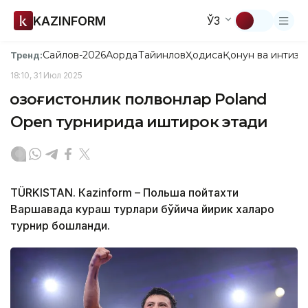
KAZINFORM
ЎЗ
Сайлов-2026
Ақорда
Тайинлов
Ҳодиса
Қонун ва интизо
Тренд:
18:10, 31 Июл 2025
Қозоғистонлик полвонлар Poland
Open турнирида иштирок этади
TÜRKISTAN. Кazinform – Польша пойтахти
Варшавада кураш турлари бўйича йирик халқаро
турнир бошланди.