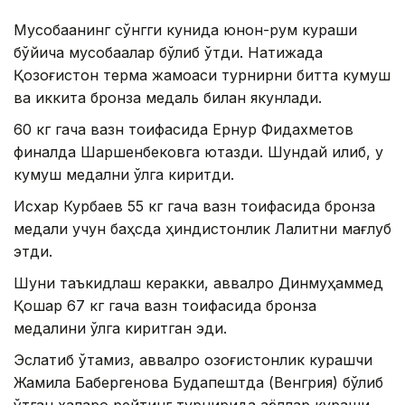
Мусобақанинг сўнгги кунида юнон-рум кураши
бўйича мусобақалар бўлиб ўтди. Натижада
Қозоғистон терма жамоаси турнирни битта кумуш
ва иккита бронза медаль билан якунлади.
60 кг гача вазн тоифасида Ернур Фидахметов
финалда Шаршенбековга ютқазди. Шундай қилиб, у
кумуш медални қўлга киритди.
Исхар Курбаев 55 кг гача вазн тоифасида бронза
медали учун баҳсда ҳиндистонлик Лалитни мағлуб
этди.
Шуни таъкидлаш керакки, аввалроқ Динмуҳаммед
Қошқар 67 кг гача вазн тоифасида бронза
медалини қўлга киритган эди.
Эслатиб ўтамиз, аввалроқ қозоғистонлик курашчи
Жамила Бақбергенова Будапештда (Венгрия) бўлиб