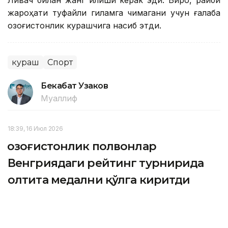
Ливач билан жанг қилиши керак эди. Бироқ, рақиби
жароҳати туфайли гиламга чиқмагани учун ғалаба
қозоғистонлик курашчига насиб этди.
кураш
Спорт
Бекабат Узаков
Муаллиф
18:39, 16 Июл 2026
Қозоғистонлик полвонлар
Венгриядаги рейтинг турнирида
олтита медални қўлга киритди