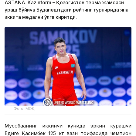
ASTANА. Кazinform – Қозоғистон терма жамоаси
ураш бўйича Будапештдаги рейтинг турнирида яна
иккита медални қўлга киритди.
Фото: МОҚ
Мусобақанинг иккинчи кунида эркин курашчи
Едиге Қасимбек 125 кг вазн тоифасида чемпион