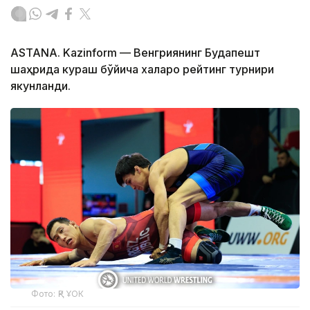
ASTANA. Kazinform — Венгриянинг Будапешт
шаҳрида кураш бўйича халқаро рейтинг турнири
якунланди.
Фото: ҚР ҰОК