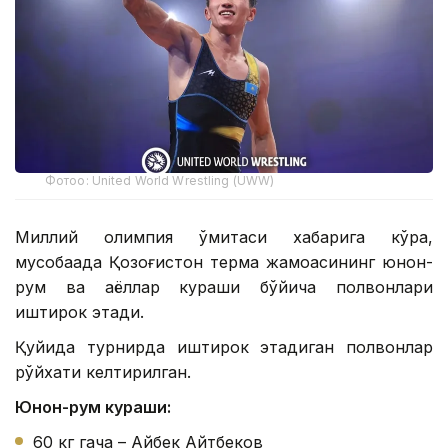
Фотоo: United World Wrestling (UWW)
Миллий олимпия қўмитаси хабарига кўра,
мусобақада Қозоғистон терма жамоасининг юнон-
рум ва аёллар кураши бўйича полвонлари
иштирок этади.
Қуйида турнирда иштирок этадиган полвонлар
рўйхати келтирилган.
Юнон-рум кураши:
60 кг гача – Айбек Айтбеков