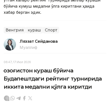
ўтган халқаро рейтинг турнирида аёллар кураши
бўйича кумуш медални қўлга киритгани ҳақида
хабар берган эдик.
Венгрия
кураш
Спорт
Ляззат Сейданова
Муаллиф
06:47, 17 Июл 2026
Қозоғистон кураш бўйича
Будапештдаги рейтинг турнирида
иккита медални қўлга киритди