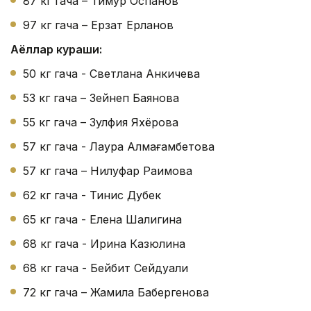
87 кг гача – Тимур Оспанов
97 кг гача – Ерзат Ерланов
Аёллар кураши:
50 кг гача - Светлана Анкичева
53 кг гача – Зейнеп Баянова
55 кг гача – Зулфия Яхёрова
57 кг гача - Лаура Алмағамбетова
57 кг гача – Нилуфар Раимова
62 кг гача - Тинис Дубек
65 кг гача - Елена Шалигина
68 кг гача - Ирина Казюлина
68 кг гача - Бейбит Сейдуали
72 кг гача – Жамила Бақбергенова