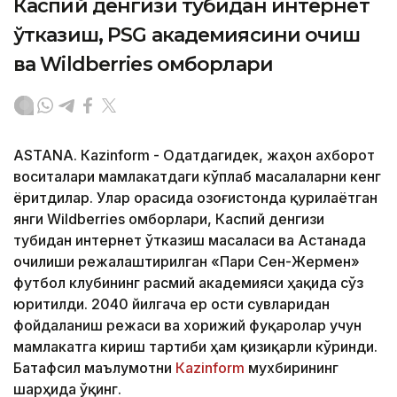
Каспий денгизи тубидан интернет
ўтказиш, PSG академиясини очиш
ва Wildberries омборлари
ASTANА. Кazinform - Одатдагидек, жаҳон ахборот
воситалари мамлакатдаги кўплаб масалаларни кенг
ёритдилар. Улар орасида Қозоғистонда қурилаётган
янги Wildberries омборлари, Каспий денгизи
тубидан интернет ўтказиш масаласи ва Астанада
очилиши режалаштирилган «Пари Сен-Жермен»
футбол клубининг расмий академияси ҳақида сўз
юритилди. 2040 йилгача ер ости сувларидан
фойдаланиш режаси ва хорижий фуқаролар учун
мамлакатга кириш тартиби ҳам қизиқарли кўринди.
Батафсил маълумотни
Кazinform
мухбирининг
шарҳида ўқинг.