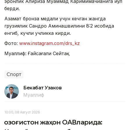
эронлик Алириза Муҳаммад Каримимачианига йўл
берди.
Азамат бронза медали учун кечган жангда
грузиялик Сандро Аминашвилини 8:2 ҳисобида
енгиб, кучли учликка кирди.
Фото:
www.instagram.cоm/drs_kz
Муаллиф: Ғайсағали Сейтақ
Спорт
Бекабат Узаков
Муаллиф
10:00, 08 Август 2026
Қозоғистон жаҳон ОАВларида: