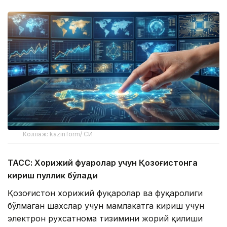
Коллаж: kazinform/ СИ
ТАСС: Хорижий фуқаролар учун Қозоғистонга
кириш пуллик бўлади
Қозоғистон хорижий фуқаролар ва фуқаролиги
бўлмаган шахслар учун мамлакатга кириш учун
электрон рухсатнома тизимини жорий қилиши