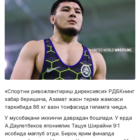
«Спортни ривожлантириш дирексияси» РДБКнинг
хабар беришича, Азамат жаҳон терма жамоаси
таркибида 86 кг вазн тоифасида гиламга чиқди.
У мусобақани иккинчи даврадан бошлади. У ерда
А.Даулетбеков япониялик Тацуя Ширайни 9:1
ҳисобида мағлуб этди. Бироқ ярим финалда