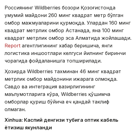
Россиянинг Wildberries бозори Қозоғистонда
умумий майдони 260 минг квадрат метр бўлган
омбор мажмуаларини қурмоқда. Улардан 160 минг
квадрат метрлик омбор Астанада, яна 100 минг
квадрат метрлик омбор эса Алматида жойлашади.
Report
агентлигининг хабар беришича, янги
логистика иншоотлари келгуси йилнинг биринчи
чорагида фойдаланишга топширилади.
Ҳозирда Wildberries тахминан 46 минг квадрат
метрлик омбор майдонини ижарага олмоқда.
Савдо ва интеграция вазирлигининг
маълумотларига кўра, Wildberries қўшимча
омборлар қуриш бўйича ҳеч қандай таклиф
олмаган.
Xinhuа: Каспий денгизи тубига оптик кабель
ётқизиш якунланди