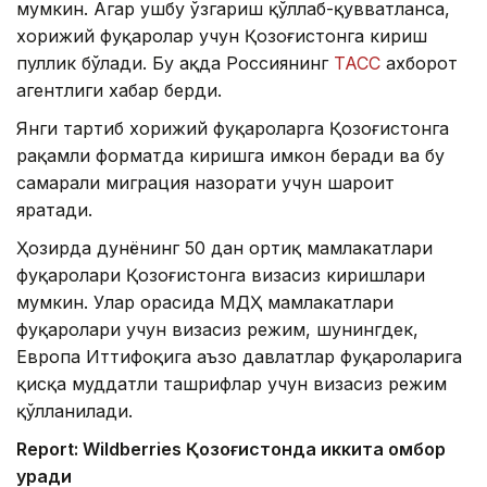
мумкин. Агар ушбу ўзгариш қўллаб-қувватланса,
хорижий фуқаролар учун Қозоғистонга кириш
пуллик бўлади. Бу ҳақда Россиянинг
ТАСС
ахборот
агентлиги хабар берди.
Янги тартиб хорижий фуқароларга Қозоғистонга
рақамли форматда киришга имкон беради ва бу
самарали миграция назорати учун шароит
яратади.
Ҳозирда дунёнинг 50 дан ортиқ мамлакатлари
фуқаролари Қозоғистонга визасиз киришлари
мумкин. Улар орасида МДҲ мамлакатлари
фуқаролари учун визасиз режим, шунингдек,
Европа Иттифоқига аъзо давлатлар фуқароларига
қисқа муддатли ташрифлар учун визасиз режим
қўлланилади.
Report: Wildberries Қозоғистонда иккита омбор
қуради