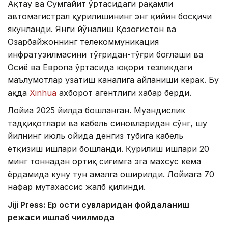
Ақтау ва Сумгайит ўртасидаги рақамли
автомагистрал қурилишининг энг қийин босқичи
якунланди. Янги йўналиш Қозоғистон ва
Озарбайжоннинг телекоммуникация
инфратузилмасини тўғридан-тўғри боғлаши ва
Осиё ва Европа ўртасида юқори тезликдаги
маълумотлар узатиш каналига айланиши керак. Бу
ҳақда
Xinhua
ахборот агентлиги хабар берди.
Лойиҳа 2025 йилда бошланган. Муҳандислик
тадқиқотлари ва кабель синовларидан сўнг, шу
йилнинг июль ойида денгиз тубига кабель
ётқизиш ишлари бошланди. Қурилиш ишлари 20
минг тоннадан ортиқ сиғимга эга махсус кема
ёрдамида куну тун амалга оширилди. Лойиҳага 70
нафар мутахассис жалб қилинди.
Jiji Press: Ер ости сувларидан фойдаланиш
режаси ишлаб чиқилмоқда