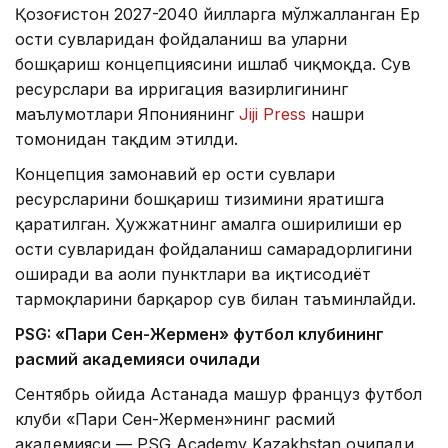
Қозоғистон 2027-2040 йилларга мўлжалланган Ер
ости сувларидан фойдаланиш ва уларни
бошқариш концепциясини ишлаб чиқмоқда. Сув
ресурслари ва ирригация вазирлигининг
маълумотлари Япониянинг
Jiji Press
нашри
томонидан тақдим этилди.
Концепция замонавий ер ости сувлари
ресурсларини бошқариш тизимини яратишга
қаратилган. Ҳужжатнинг амалга оширилиши ер
ости сувларидан фойдаланиш самарадорлигини
оширади ва аҳоли пунктлари ва иқтисодиёт
тармоқларини барқарор сув билан таъминлайди.
PSG: «Пари Сен-Жермен» футбол клубининг
расмий академияси очилади
Сентябрь ойида Астанада машҳур француз футбол
клуби «Пари Сен-Жермен»нинг расмий
академияси — PSG Academy Kazakhstan очилади.