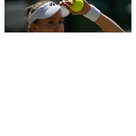
Фото: ҚТФ
Қозоғистонлик теннисчи учинчи босқичда
дунёнинг 31-ракеткаси, америкалик Энн Лига
қарши ўз маҳоратини намойиш этди.
Бу икки спортчи ўртасидаги биринчи учрашув
эди.