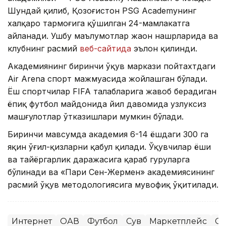
Шундай қилиб, Қозоғистон PSG Academyнинг
халқаро тармоғига қўшилган 24-мамлакатга
айланади. Ушбу маълумотлар жаҳон нашрларида ва
клубнинг расмий
веб-сайтида
эълон қилинди.
Академиянинг биринчи ўқув маркази пойтахтдаги
Air Arena спорт мажмуасида жойлашган бўлади.
Ёш спортчилар FIFA талабларига жавоб берадиган
ёпиқ футбол майдонида йил давомида узлуксиз
машғулотлар ўтказишлари мумкин бўлади.
Биринчи мавсумда академия 6-14 ёшдаги 300 га
яқин ўғил-қизларни қабул қилади. Ўқувчилар ёши
ва тайёргарлик даражасига қараб гуруҳларга
бўлинади ва «Пари Сен-Жермен» академиясининг
расмий ўқув методологиясига мувофиқ ўқитилади.
Интернет
ОАВ
Футбол
Сув
Маркетплейс
Сп