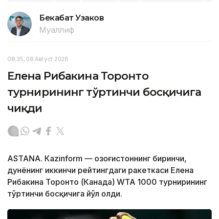
Бекабат Узаков
Муаллиф
08:35, 08 Август 2026
Елена Рибакина Торонто
турнирининг тўртинчи босқичига
чиқди
ASTANА. Кazinform — Қозоғистоннинг биринчи,
дунёнинг иккинчи рейтингдаги ракеткаси Елена
Рибакина Торонто (Канада) WТА 1000 турнирининг
тўртинчи босқичига йўл олди.