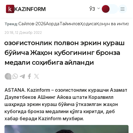
KAZINFORM
ЎЗ
Сайлов-2026
Ақорда
Тайинлов
Ҳодиса
Қонун ва интизо
Тренд:
20:18, 12 Декабр 2022
Қозоғистонлик полвон эркин кураш
бўйича Жаҳон кубогининг бронза
медали соҳибига айланди
ASTANA. Кazinform – Қозоғистонлик курашчи Азамат
Даулетбеков АҚШнинг Айова штати Коралвилл
шаҳрида эркин кураш бўйича ўтказилган жаҳон
кубогида бронза медалини қўлга киритди, деб
хабар беради Кazinform мухбири.