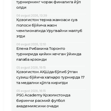
турнирнинг чорак финалига йўл
олди
06 avgust 2026, 13:39
Қозоғистон терма жамоаси сув
полоси бўйича жаҳон
чемпионатида Уругвайни мағлуб
этди
06 avgust 2026, 12:10
Елена Рибакина Торонто
турнирида қийин кечган ўйинда
ғалаба қозонди
05 avgust 2026, 19:15
Қозоғистон АҚШда бўлиб ўтган
сузиш бўйича халқаро турнирда 17
та медални қўлга киритди
05 avgust 2026, 16:15
PSG Academy Қозоғистонда
биринчи расмий футбол
академиясини очади