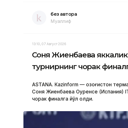
без автора
Муаллиф
13:10, 07 Август 2026
Соня Жиенбаева яккалик
турнирнинг чорак финалг
ASTANА. Кazinform — Қозоғистон терм
Соня Жиенбаева Оуренсе (Испания) I
чорак финалга йўл олди.