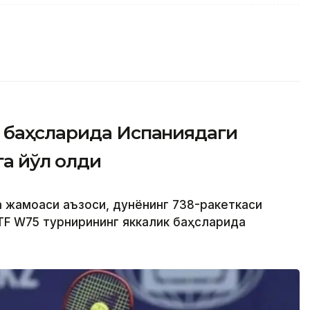
 баҳсларида Испаниядаги
а йўл олди
а жамоаси аъзоси, дунёнинг 738-ракеткаси
TF W75 турнирининг яккалик баҳсларида