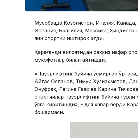
Мусобақада Қозоғистон, Италия, Канада
Испания, Бразилия, Мексика, Ҳиндистон
яқин спортчи иштирок этди.
Қарағанди вилоятидан саккиз нафар спор
мукофотлар билан қайтишди.
«Пауэрлифтинг бўйича ўсмирлар ўртасид
Айтас Оспанов, Тимур Хузиаҳметов, Да
Онуфрак, Регина Гаас ва Карина Тичкова
спортчилар пауэрлифтинг бўйича турли м
қўлга киритишди», - дея хабар берди Қа
бошқармаси.