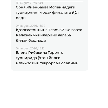
05 avgust 2026, 14:15
Соня Жиенбаева Испаниядаги
турнирнинг чорак финалига йўл
олди
04 avgust 2026, 15:37
Қозоғистоннинг Team KZ жамоаси
Келажак ўйинларини ғалаба
билан бошлади
04 avgust 2026, 15:15
Елена Рибакина Торонто
турнирида ўтган йилги
натижасини такрорлай оладими