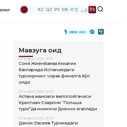
KZ
QZ
РУ
EN
中文
ق ز
ЎЗ
аҳлил
Мавзуга оид
07 avgust 2026, 13:10
Соня Жиенбаева яккалик
баҳсларида Испаниядаги
турнирнинг чорак финалга йўл
олди
07 avgust 2026, 10:10
Астана жамоаси велопойгачиси
Кристиан Скарони “Польша
тури”да иккинчи ўринни эгаллади
06 avgust 2026, 14:10
Денис Евсеев Туркиядаги