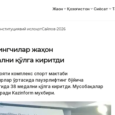
Жаҳон
Қозоғистон
Сиёсат
Т
нституциявий ислоҳот
Сайлов-2026
тингчилар жаҳон
ални қўлга киритди
лояти комплекс спорт мактаби
ирлар ўртасида пауэрлифтинг бўйича
ида 38 медални қўлга киритди. Мусобақалар
ради Kazinform мухбири.