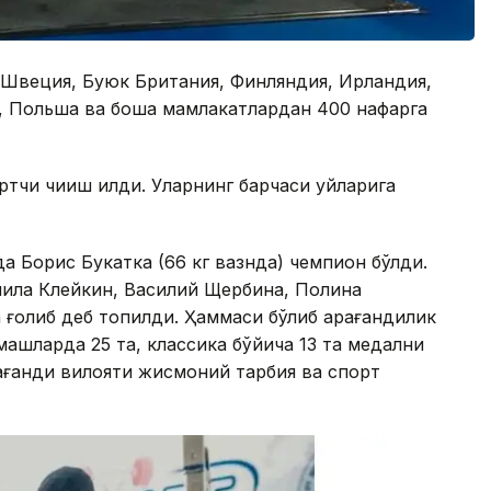
, Швеция, Буюк Британия, Финляндия, Ирландия,
, Польша ва бошқа мамлакатлардан 400 нафарга
тчи чиқиш қилди. Уларнинг барчаси уйларига
а Борис Букатка (66 кг вазнда) чемпион бўлди.
нила Клейкин, Василий Щербина, Полина
 ғолиб деб топилди. Ҳаммаси бўлиб қарағандилик
ашқларда 25 та, классика бўйича 13 та медални
рағанди вилояти жисмоний тарбия ва спорт