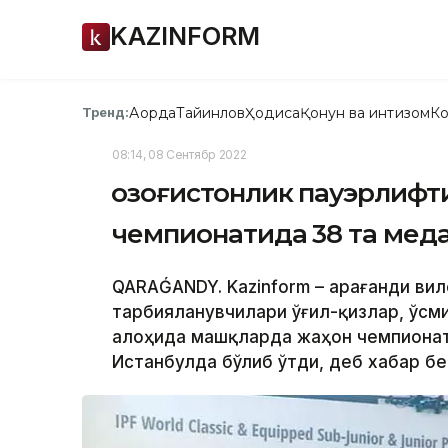
KAZINFORM
Ақорда
Тайинлов
Ҳодиса
Қонун ва интизом
Ко
Тренд:
08:14, 08 Сентябр 2022
Қозоғистонлик пауэрлиф
чемпионатида 38 та мед
QARAǴANDY. Kazinform – Қарағанди ви
тарбияланувчилари ўғил-қизлар, ўсм
алоҳида машқларда жаҳон чемпионат
Истанбулда бўлиб ўтди, деб хабар бе