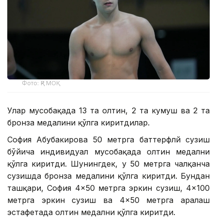
Фото: ҚР МОҚ
Улар мусобақада 13 та олтин, 2 та кумуш ва 2 та
бронза медалини қўлга киритдилар.
София Абубакирова 50 метрга баттерфлй сузиш
бўйича индивидуал мусобақада олтин медални
қўлга киритди. Шунингдек, у 50 метрга чалқанча
сузишда бронза медалини қўлга киритди. Бундан
ташқари, София 4×50 метрга эркин сузиш, 4×100
метрга эркин сузиш ва 4×50 метрга аралаш
эстафетада олтин медални қўлга киритди.