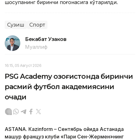
шоҳсупанинг биринчи поғонасига кўтарилди.
Сузиш
Спорт
Бекабат Узаков
Муаллиф
16:15, 05 Август 2026
PSG Academy Қозоғистонда биринчи
расмий футбол академиясини
очади
ASTANА. Кazinform – Сентябрь ойида Астанада
машҳур француз клуби «Пари Сен-Жермен»нинг