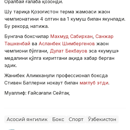
Оралбай ғалаба қозонди.
Шу тариқа Қозоғистон терма жамоаси жаҳон
чемпионатини 4 олтин ва 1 кумуш билан якунлади.
Бу рекорд натижа.
Бунгача боксчилар
Махмуд Сабирхан
,
Санжар
Ташкенбай
ва
Асланбек Шимбергенов
жаҳон
чемпиони бўлгани,
Дулат Бекбауов
эса «кумуш»
медалини қўлга киритгани ҳақида хабар берган
эдик.
Жанибек Алимханули профессионал боксда
Стивен Батлерни нокаут билан
мағлуб этди
.
Муаллиф: Ғайсағали Сейтақ
Асосий янгилик
Бокс
Спорт
Ўзбекистон