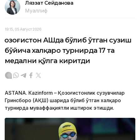
Ляззат Сейданова
Муаллиф
19:15, 05 Август 2026
Қозоғистон АҚШда бўлиб ўтган сузиш
бўйича халқаро турнирда 17 та
медални қўлга киритди
ASTANА. Кazinform – Қозоғистонлик сузувчилар
Гринсборо (АҚШ) шаҳрида бўлиб ўтган халқаро
турнирда муваффақиятли иштирок этишди.