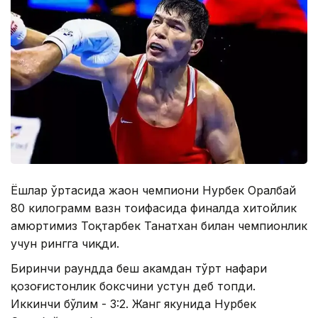
Ёшлар ўртасида жаҳон чемпиони Нурбек Оралбай
80 килограмм вазн тоифасида финалда хитойлик
ҳамюртимиз Тоқтарбек Танатхан билан чемпионлик
учун рингга чиқди.
Биринчи раундда беш ҳакамдан тўрт нафари
қозоғистонлик боксчини устун деб топди.
Иккинчи бўлим - 3:2. Жанг якунида Нурбек