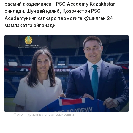
расмий академияси – PSG Academy Kazakhstan
очилади. Шундай қилиб, Қозоғистон PSG
Academyнинг халқаро тармоғига қўшилган 24-
мамлакатга айланади.
Фото: Туризм ва спорт вазирлиги
Академиянинг биринчи ўқув маркази пойтахтдаги