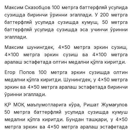
Максим Сказобцов 100 метрга баттерфляй усулида
сузишда биринчи ўринни эгаллади. У 200 метрга
баттерфляй усулида сузишда кумуш, 50 метрга
баттерфляй усулида сузишда эса учинчи ўринни
эгаллади.
Максим шунингдек, 4×50 метрга эркин сузиш,
4×100 метрга эркин сузиш ва 4×100 метрга
аралаш эстафетада олтин медални қўлга киритди.
Егор Попов 100 метрга эркин сузишда олтин
медални қўлга киритди. Шунингдек, у 4×50 метрга
эркин ва 4×50 метрга аралаш эстафетада биринчи
ўринни эгаллади.
ҚР МОҚ маълумотларига кўра, Ришат Жумағулов
50 метрга баттерфляй усулида сузишда кумуш
медални қўлга киритди. Бундан ташқари, у 4×50
метрга эркин ва 4×50 метрга аралаш эстафетада