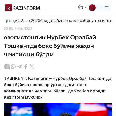
KAZINFORM
ЎЗ
Сайлов-2026
Ақорда
Тайинлов
Ҳодиса
Қонун ва интизо
Тренд:
20:26, 14 Май 2023
Қозоғистонлик Нурбек Оралбай
Тошкентда бокс бўйича жаҳон
чемпиони бўлди
TASHKENT. Kazinform – Нурбек Оралбай Тошкентда
бокс бўйича эркаклар ўртасидаги жаҳон
чемпионатида чемпион бўлди, деб хабар беради
Kazinform мухбири.