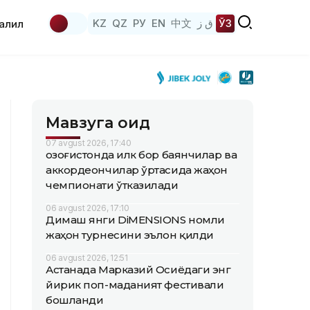
KZ
QZ
РУ
EN
中文
ق ز
ЎЗ
аҳлил
Мавзуга оид
07 avgust 2026, 17:40
Қозоғистонда илк бор баянчилар ва
аккордеончилар ўртасида жаҳон
чемпионати ўтказилади
06 avgust 2026, 17:10
Димаш янги DiMENSIONS номли
жаҳон турнесини эълон қилди
06 avgust 2026, 12:51
Астанада Марказий Осиёдаги энг
йирик поп-маданият фестивали
бошланди