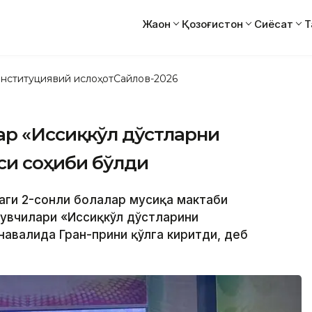
Жаҳон
Қозоғистон
Сиёсат
Т
нституциявий ислоҳот
Сайлов-2026
ар «Иссиқкўл дўстларни
си соҳиби бўлди
идаги 2-сонли болалар мусиқа мактаби
увчилари «Иссиқкўл дўстларини
рнавалида Гран-прини қўлга киритди, деб