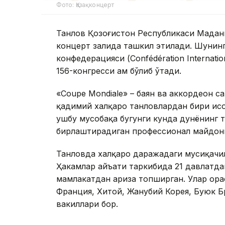
Фото: Қазақконцерт
Танлов Қозоғистон Республикаси Мадан
концерт залида ташкил этилади. Шунин
конфедерацияси (Confédération Internatio
156-конгресси ҳам бўлиб ўтади.
«Coupe Mondiale» – баян ва аккордеон са
қадимий халқаро танловлардан бири ҳис
ушбу мусобақа бугунги кунда дунёнинг 
бирлаштирадиган профессионал майдонг
Танловда халқаро даражадаги мусиқачи
Ҳакамлар ҳайъати таркибида 21 давлатда
мамлакатдан ариза топширган. Улар ора
Франция, Хитой, Жанубий Корея, Буюк Б
вакиллари бор.