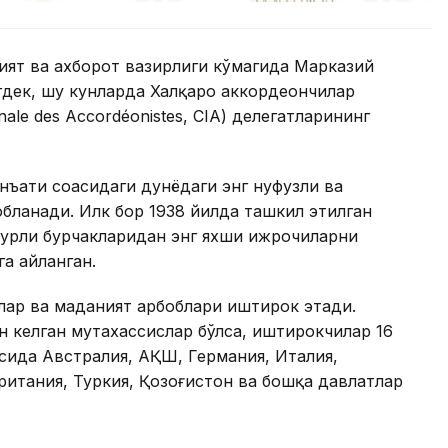
ият ва ахборот вазирлиги кўмагида Марказий
гдек, шу кунларда Халқаро аккордеончилар
nale des Accordéonistes, CIA) делегатларининг
нъати соҳасидаги дунёдаги энг нуфузли ва
обланади. Илк бор 1938 йилда ташкил этилган
турли бурчакларидан энг яхши ижрочиларни
а айланган.
лар ва маданият арбоблари иштирок этади.
н келган мутахассислар бўлса, иштирокчилар 16
сида Австралия, АҚШ, Германия, Италия,
ритания, Туркия, Қозоғистон ва бошқа давлатлар