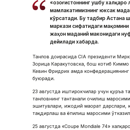
«Қозоғистоннинг ушбу халқаро 
мамлакатимизнинг юксак мада
кўрсатади. Бу тадбир Астана 
маркази сифатидаги мақомини 
жаҳон маданий маконидаги нуф
дейилади хабарда.
Танлов доирасида CIA президенти Мирк
Зорица Каракутовска, бош котиб Киммо
Кевин Фридрих ҳамда конфедерациянинг 
буюради.
23 августда иштирокчилар учун қуръа т
танловнинг тантанали очилиш маросими 
эшитувлари, ижодий маҳорат дарслари, 
тақдирлаш ва ёпилиш маросими ўтказил
25 августда «Coupe Mondiale 74» халқар