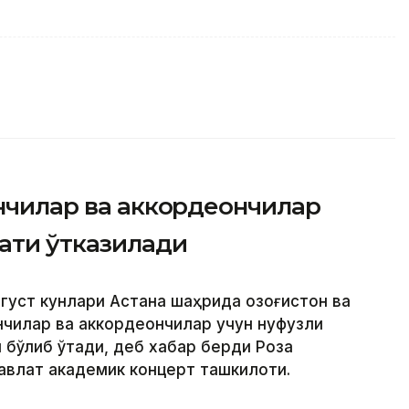
янчилар ва аккордеончилар
ати ўтказилади
вгуст кунлари Астана шаҳрида Қозоғистон ва
нчилар ва аккордеончилар учун нуфузли
 бўлиб ўтади, деб хабар берди Роза
давлат академик концерт ташкилоти.