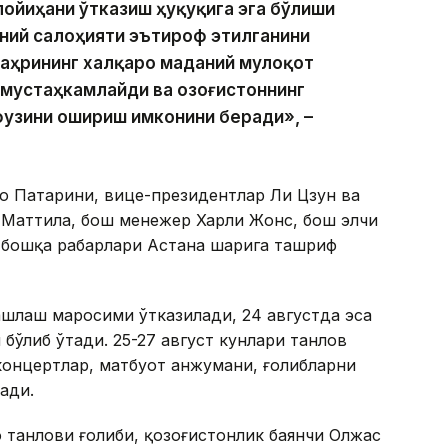
лойиҳани ўтказиш ҳуқуқига эга бўлиши
ний салоҳияти эътироф этилганини
шаҳрининг халқаро маданий мулоқот
мустаҳкамлайди ва Қозоғистоннинг
узини ошириш имконини беради», –
о Патарини, вице-президентлар Ли Цзун ва
 Маттила, бош менежер Харли Жонс, бош элчи
бошқа раҳбарлари Астана шаҳрига ташриф
ашлаш маросими ўтказилади, 24 августда эса
бўлиб ўтади. 25-27 август кунлари танлов
концертлар, матбуот анжумани, ғолибларни
ади.
о танлови ғолиби, қозоғистонлик баянчи Олжас