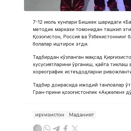
7-12 июль кунлари Бишкек шаҳридаги «Ба
методик маркази томонидан ташкил этил
Қозоғистон, Россия ва Ўзбекистоннинг 
болалар иштирок этди.
Тадбирдан кўзланган мақсад Қирғизист
хусусиятларини ўрганиш, қайта тиклаш в
хореографик истеъдодларни ривожлант
Тадбир доирасида ижодий танловлар ўт
Гран-прини қозоғистонлик «Ақжелен» дў
Қирғизистон
Маданият