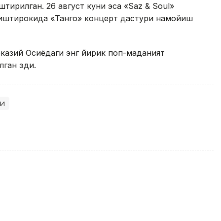
ирилган. 26 август куни эса «Saz & Soul»
иштирокида «Танго» концерт дастури намойиш
казий Осиёдаги энг йирик поп-маданият
лган эди.
ти