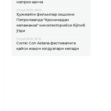
напрхи қанча
23 iyul 2026, 18:50
Ҳужжатли фильмлар оқшоми:
Петропавлда "Хроникадан
келажакка" кинолекторийси бўлиб
ўтди
22 iyul 2026, 18:10
Comic Con Astana фестивалига
қайси жаҳон юлдузлари келади