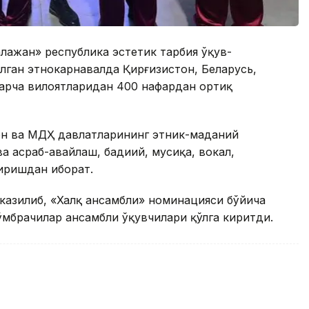
лажан» республика эстетик тарбия ўқув-
ган этнокарнавалда Қирғизистон, Беларусь,
барча вилоятларидан 400 нафардан ортиқ
он ва МДҲ давлатларининг этник-маданий
а асраб-авайлаш, бадиий, мусиқа, вокал,
иришдан иборат.
казилиб, «Халқ ансамбли» номинацияси бўйича
мбрачилар ансамбли ўқувчилари қўлга киритди.