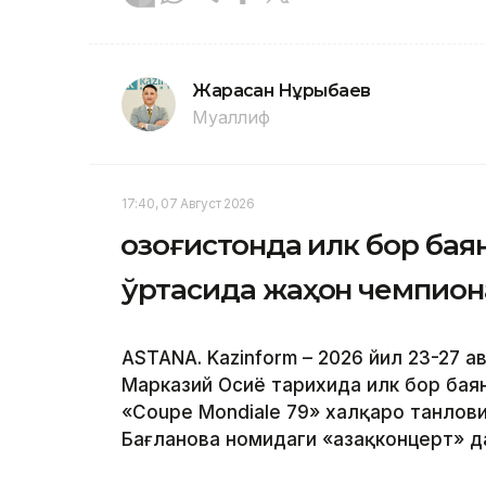
Жарасқан Нұрыбаев
Муаллиф
17:40, 07 Август 2026
Қозоғистонда илк бор ба
ўртасида жаҳон чемпион
ASTANA. Kazinform – 2026 йил 23-27 а
Марказий Осиё тарихида илк бор бая
«Coupe Mondiale 79» халқаро танлови
Бағланова номидаги «Қазақконцерт» 