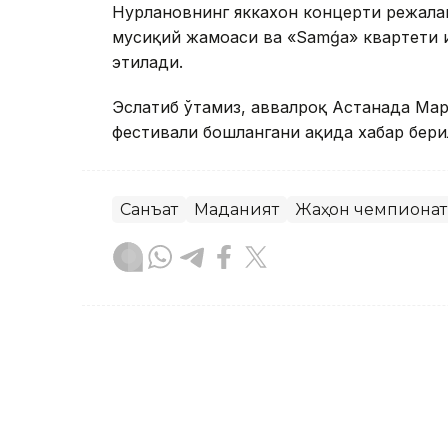
Нурлановнинг яккахон концерти режалашт
мусиқий жамоаси ва «Samǵa» квартети 
этилади.
Эслатиб ўтамиз, аввалроқ Астанада Мар
фестивали бошлангани ҳақида хабар бери
Санъат
Маданият
Жаҳон чемпиона
Ляззат Сейданова
Муаллиф