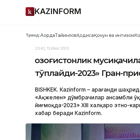
KAZINFORM
Ақорда
Тайинлов
Ҳодиса
Қонун ва интизом
Ко
Тренд:
23:42, 12 Июл 2023
Қозоғистонлик мусиқачил
тўплайди-2023» Гран-при
BISHKEK. Кazinform – Қарағанди шаҳр
«Ақжелен» дўмбрачилар ансамбли ўқ
йиғмоқда-2023» XIII халқаро этно-ка
хабар беради Кazinform.