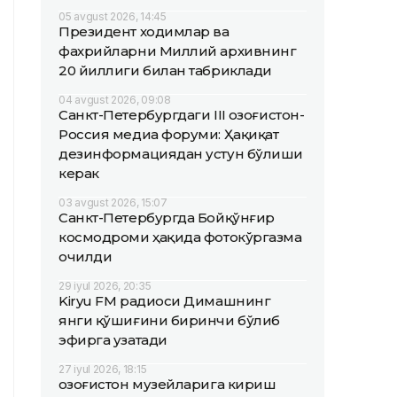
05 avgust 2026, 14:45
Президент ходимлар ва
фахрийларни Миллий архивнинг
20 йиллиги билан табриклади
04 avgust 2026, 09:08
Санкт-Петербургдаги III Қозоғистон-
Россия медиа форуми: Ҳақиқат
дезинформациядан устун бўлиши
керак
03 avgust 2026, 15:07
Санкт-Петербургда Бойқўнғир
космодроми ҳақида фотокўргазма
очилди
29 iyul 2026, 20:35
Kiryu FM радиоси Димашнинг
янги қўшиғини биринчи бўлиб
эфирга узатади
27 iyul 2026, 18:15
Қозоғистон музейларига кириш