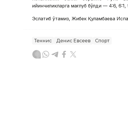
қийинчиликларга мағлуб бўлди — 4:6, 6:1, 9
Эслатиб ўтамиз, Жибек Қуламбаева Исп
Теннис
Денис Евсеев
Спорт
Бекабат Узаков
Муаллиф
12:10, 06 Август 2026
Елена Рибакина Торонто