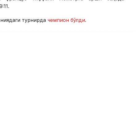
:11.
аниядаги турнирда
чемпион бўлди
.
 турнирида қийин кечган