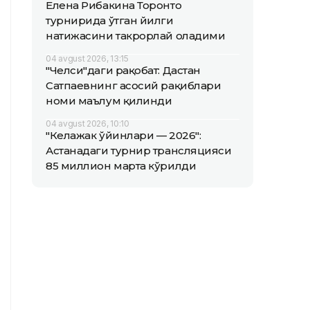
Елена Рибакина Торонто
турнирида ўтган йилги
натижасини такрорлай оладими
04 avgust 2026, 13:15
"Челси"даги рақобат: Дастан
Сатпаевнинг асосий рақиблари
номи маълум қилинди
04 avgust 2026, 10:10
"Келажак ўйинлари — 2026":
Астанадаги турнир трансляцияси
85 миллион марта кўрилди