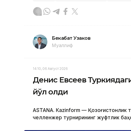
Бекабат Узаков
Муаллиф
14:10, 06 Август 2026
Денис Евсеев Туркиядаг
йўл олди
ASTANА. Кazinform — Қозоғистонлик 
челленжер турнирининг жуфтлик баҳс