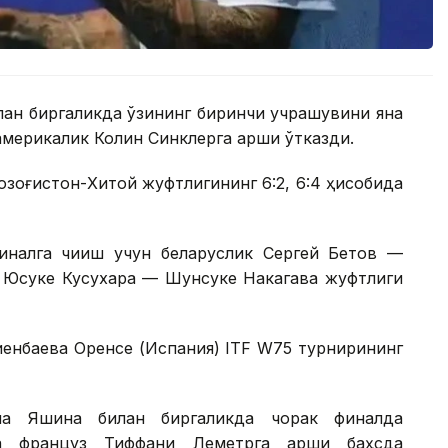
лан биргаликда ўзининг биринчи учрашувини яна
америкалик Колин Синклерга қарши ўтказди.
Қозоғистон-Хитой жуфтлигининг 6:2, 6:4 ҳисобида
налга чиқиш учун беларуслик Сергей Бетов —
к Юсуке Кусухара — Шунсуке Накагава жуфтлиги
иенбаева Оренсе (Испания) ITF W75 турнирининг
на Яшина билан биргаликда чорак финалда
а француз Тиффани Леметрга қарши баҳсда