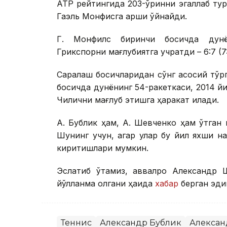
АТР рейтингида 203-ўринни эгаллаб тур
Гаэль Монфисга қарши ўйнайди.
Г. Монфилс биринчи босқичда дунё
Грикспорни мағлубиятга учратди – 6:7 (7:9)
Саралаш босқичларидан сўнг асосий тў
босқичда дунёнинг 54-ракеткаси, 2014 
Чилични мағлуб этишга ҳаракат қилади.
А. Бублик ҳам, А. Шевченко ҳам ўтган
Шунинг учун, агар улар бу йил яхши на
киритишлари мумкин.
Эслатиб ўтамиз, аввалроқ Александр 
йўлланма олгани ҳақида
хабар
берган эди
Теннис
Александр Бублик
Алексан