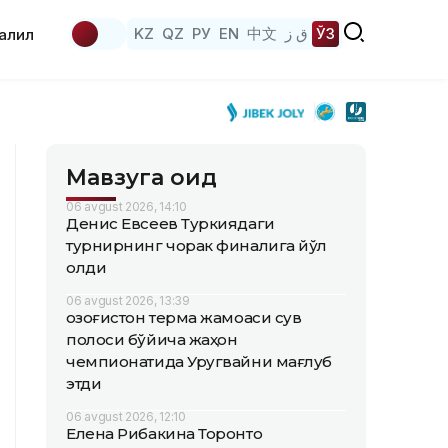
KZ
QZ
РУ
EN
中文
ق ز
ЎЗ
аҳлил
Мавзуга оид
06 avgust 2026, 14:10
Денис Евсеев Туркиядаги
турнирнинг чорак финалига йўл
олди
06 avgust 2026, 13:39
Қозоғистон терма жамоаси сув
полоси бўйича жаҳон
чемпионатида Уругвайни мағлуб
этди
06 avgust 2026, 12:10
Елена Рибакина Торонто