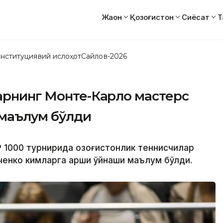
Жаҳон
Қозоғистон
Сиёсат
Т
нституциявий ислоҳот
Сайлов-2026
арнинг Монте-Карло мастерс
маълум бўлди
 1000 турнирида қозоғистонлик теннисчилар
енко кимларга қарши ўйнаши маълум бўлди.