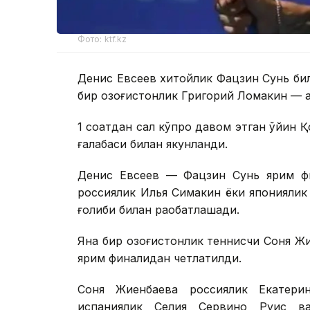
Фото: ktf.kz
Денис Евсеев хитойлик Фацзин Сунь би
бир қозоғистонлик Григорий Ломакин — 
1 соатдан сал кўпроқ давом этган ўйин 
ғалабаси билан якунланди.
Денис Евсеев — Фацзин Сунь ярим фи
россиялик Илья Симакин ёки японияли
ғолиби билан рақобатлашади.
Яна бир қозоғистонлик теннисчи Соня Ж
ярим финалидан четлатилди.
Соня Жиенбаева россиялик Екатери
испаниялик Селия Сервино Руис в