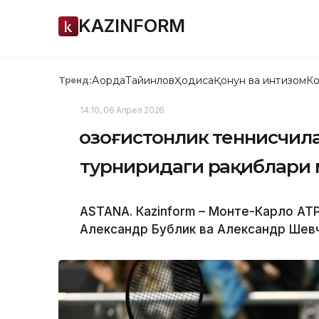
KAZINFORM
Ақорда
Тайинлов
Ҳодиса
Қонун ва интизом
Ко
Тренд:
14:10, 06 Апрел 2026
Қозоғистонлик теннисчил
турниридаги рақиблари 
ASTANА. Каzinform – Монте-Карло АТP
Александр Бублик ва Александр Шевч