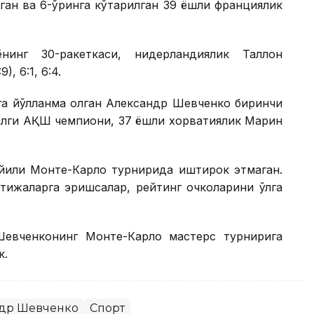
ган ва 6-ўринга кўтарилган 39 ёшли франциялик
нинг 30-ракеткаси, нидерландиялик Таллон
, 6:1, 6:4.
рга йўлланма олган Александр Шевченко биринчи
йилги АҚШ чемпиони, 37 ёшли хорватиялик Марин
 йили Монте-Карло турнирида иштирок этмаган.
тижаларга эришсалар, рейтинг очколарини қўлга
Шевченконинг Монте-Карло мастерс турнирига
к.
др Шевченко
Спорт