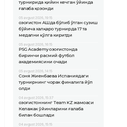
турнирида қийин кечган ўйинда
ғалаба қозонди
05 avgust 2026, 19:15
Қозоғистон АҚШда бўлиб ўтган сузиш
бўйича халқаро турнирда 17 та
медални қўлга киритди
05 avgust 2026, 16:15
PSG Academy Қозоғистонда
биринчи расмий футбол
академиясини очади
05 avgust 2026, 14:15
Соня Жиенбаева Испаниядаги
турнирнинг чорак финалига йўл
олди
04 avgust 2026, 15:37
Қозоғистоннинг Team KZ жамоаси
Келажак ўйинларини ғалаба
билан бошлади
04 avgust 2026, 15:15