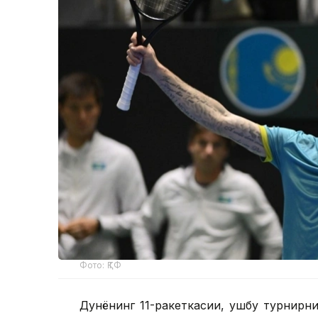
Фото: ҚТФ
Дунёнинг 11-ракеткасии, ушбу турнирни