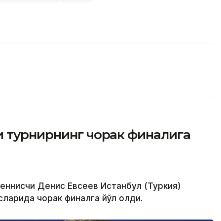
и турнирнинг чорак финалига
теннисчи Денис Евсеев Истанбул (Туркия)
ларида чорак финалга йўл олди.