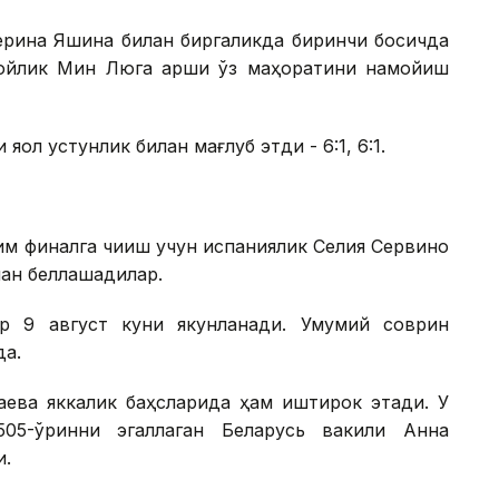
ерина Яшина билан биргаликда биринчи босқичда
ойлик Мин Люга қарши ўз маҳоратини намойиш
ққол устунлик билан мағлуб этди - 6:1, 6:1.
м финалга чиқиш учун испаниялик Селия Сервино
ан беллашадилар.
ир 9 август куни якунланади. Умумий соврин
да.
аева яккалик баҳсларида ҳам иштирок этади. У
505-ўринни эгаллаган Беларусь вакили Анна
и.