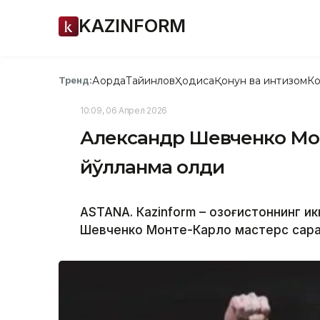
KAZINFORM
Ақорда
Тайинлов
Ҳодиса
Қонун ва интизом
Ко
Тренд:
10:09, 06 Апрел 2026
Александр Шевченко Мон
йўлланма олди
ASTANА. Кazinform – Қозоғистоннинг и
Шевченко Монте-Карло мастерс сара