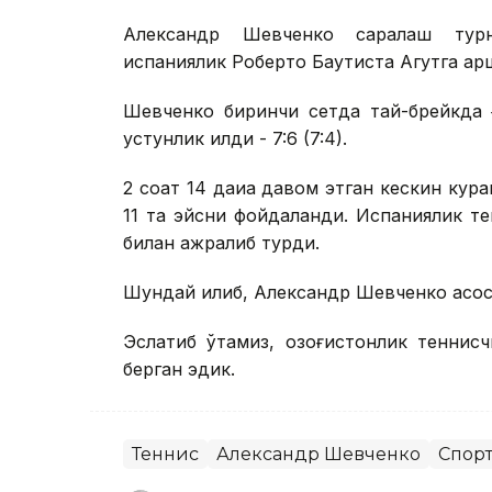
Александр Шевченко саралаш турн
испаниялик Роберто Баутиста Агутга қарш
Шевченко биринчи сетда тай-брейкда ға
устунлик қилди - 7:6 (7:4).
2 соат 14 дақиқа давом этган кескин ку
11 та эйсни фойдаланди. Испаниялик тен
билан ажралиб турди.
Шундай қилиб, Александр Шевченко асос
Эслатиб ўтамиз, қозоғистонлик тенни
берган эдик.
Теннис
Александр Шевченко
Спор