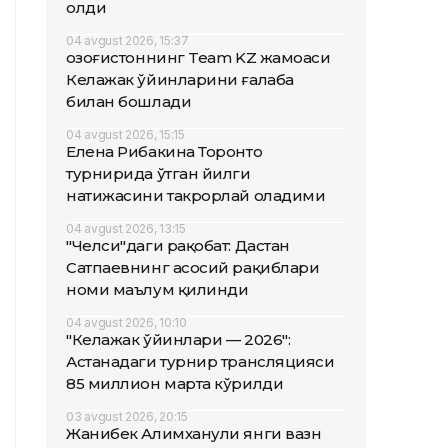
олди
04 avgust 2026, 15:37
Қозоғистоннинг Team KZ жамоаси
Келажак ўйинларини ғалаба
билан бошлади
04 avgust 2026, 15:15
Елена Рибакина Торонто
турнирида ўтган йилги
натижасини такрорлай оладими
04 avgust 2026, 13:15
"Челси"даги рақобат: Дастан
Сатпаевнинг асосий рақиблари
номи маълум қилинди
04 avgust 2026, 10:10
"Келажак ўйинлари — 2026":
Астанадаги турнир трансляцияси
85 миллион марта кўрилди
03 avgust 2026, 20:15
Жанибек Алимханули янги вазн