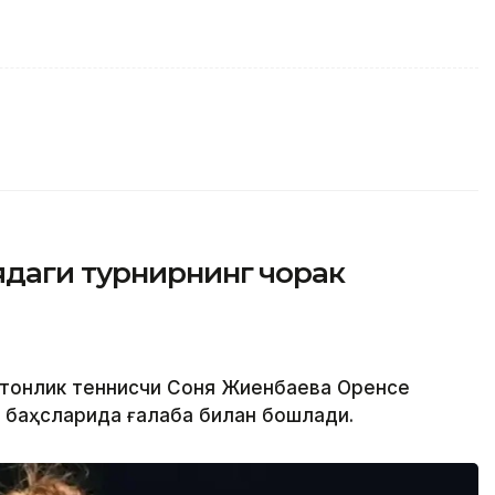
даги турнирнинг чорак
стонлик теннисчи Соня Жиенбаева Оренсе
к баҳсларида ғалаба билан бошлади.