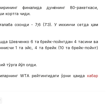
ирининг финалида дунёнинг 80-ракеткаси,
и кортга чиқди.
лаба қозонди - 7;6 (7:3). У иккинчи сетда ҳам
рашда Шевченко 6 та брейк-пойнтдан 4 тасини ва
нисчи 1 та эйс, 4 та брейк (10 та брейк-пойнт)
ий тўрга йўл олди.
счиларнинг WТА рейтингидаги ўрни ҳақида
хабар
т