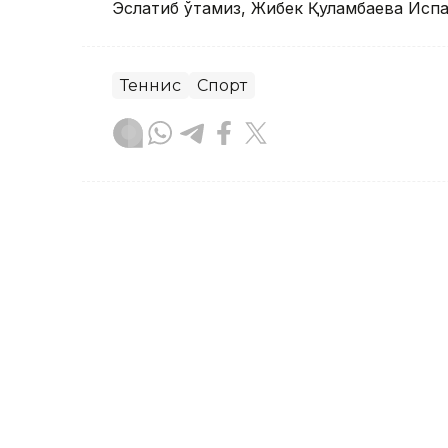
Эслатиб ўтамиз, Жибек Қуламбаева Исп
Теннис
Спорт
Бекабат Узаков
Муаллиф
15:15, 04 Август 2026
Елена Рибакина Торонто 
натижасини такрорлай 