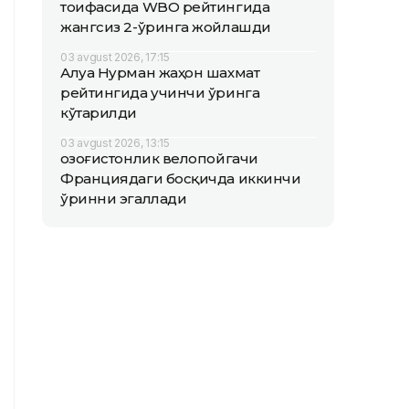
тоифасида WBO рейтингида
жангсиз 2-ўринга жойлашди
03 avgust 2026, 17:15
Алуа Нурман жаҳон шахмат
рейтингида учинчи ўринга
кўтарилди
03 avgust 2026, 13:15
Қозоғистонлик велопойгачи
Франциядаги босқичда иккинчи
ўринни эгаллади