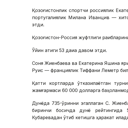
Қозоғистонлик спортчи россиялик Екат
португалиялик Милана Иванцив — хит
этди.
Қозоғистон-Россия жуфтлиги рақибларини я
Ўйин атиги 53 дақиқа давом этди.
Соня Жиенбаева ва Екатерина Яшина яри
Руис — франциялик Тиффани Леметр бил
Қаттиқ кортларда ўтказилаётган турн
жамғармаси 60 000 долларга баҳоланмоқ
Дунёда 735-ўринни эгаллаган С. Жиенб
биринчи босқичда дунё рейтингида 
Кубаревадан ўтиб кетишга ҳаракат қилад