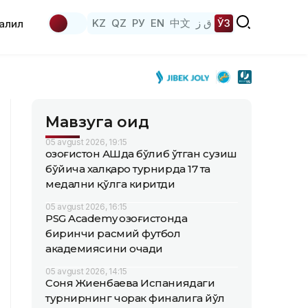
KZ
QZ
РУ
EN
中文
ق ز
ЎЗ
аҳлил
Мавзуга оид
05 avgust 2026, 19:15
Қозоғистон АҚШда бўлиб ўтган сузиш
бўйича халқаро турнирда 17 та
медални қўлга киритди
05 avgust 2026, 16:15
PSG Academy Қозоғистонда
биринчи расмий футбол
академиясини очади
05 avgust 2026, 14:15
Соня Жиенбаева Испаниядаги
турнирнинг чорак финалига йўл