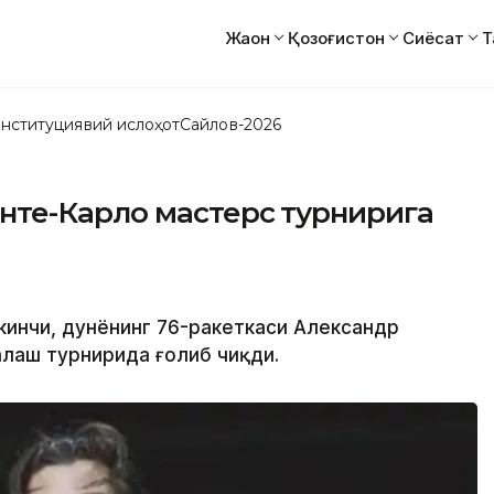
Жаҳон
Қозоғистон
Сиёсат
Т
нституциявий ислоҳот
Сайлов-2026
те-Карло мастерс турнирига
ккинчи, дунёнинг 76-ракеткаси Александр
лаш турнирида ғолиб чиқди.