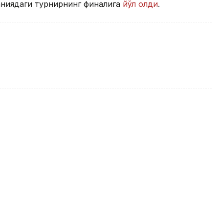
аниядаги турнирнинг финалига
йўл олди
.
турнирида ўтган йилги
оладими