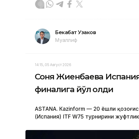
Бекабат Узаков
Муаллиф
14:15, 05 Август 2026
Соня Жиенбаева Испания
финалига йўл олди
ASTANА. Кazinform — 20 ёшли қозоғи
(Испания) ITF W75 турнирини жуфтли