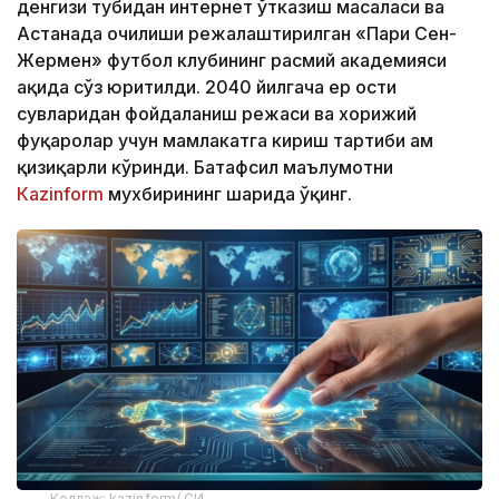
денгизи тубидан интернет ўтказиш масаласи ва
Астанада очилиши режалаштирилган «Пари Сен-
Жермен» футбол клубининг расмий академияси
ҳақида сўз юритилди. 2040 йилгача ер ости
сувларидан фойдаланиш режаси ва хорижий
фуқаролар учун мамлакатга кириш тартиби ҳам
қизиқарли кўринди. Батафсил маълумотни
Кazinform
мухбирининг шарҳида ўқинг.
Коллаж: kazinform/ СИ