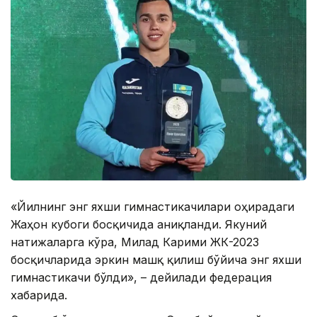
«Йилнинг энг яхши гимнастикачилари Қоҳирадаги
Жаҳон кубоги босқичида аниқланди. Якуний
натижаларга кўра, Милад Карими ЖК-2023
босқичларида эркин машқ қилиш бўйича энг яхши
гимнастикачи бўлди», – дейилади федерация
хабарида.