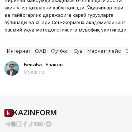
Биринчи мавсумда академия 6-14 ёшдаги 300 га
яқин ўғил-қизларни қабул қилади. Ўқувчилар ёши
ва тайёргарлик даражасига қараб гуруҳларга
бўлинади ва «Пари Сен-Жермен» академиясининг
расмий ўқув методологиясига мувофиқ ўқитилади.
Интернет
ОАВ
Футбол
Сув
Маркетплейс
Сп
Бекабат Узаков
Муаллиф
KAZINFORM