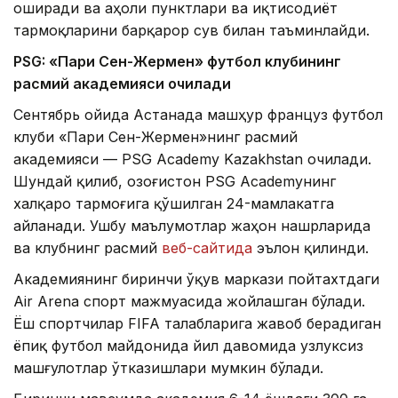
оширади ва аҳоли пунктлари ва иқтисодиёт
тармоқларини барқарор сув билан таъминлайди.
PSG: «Пари Сен-Жермен» футбол клубининг
расмий академияси очилади
Сентябрь ойида Астанада машҳур француз футбол
клуби «Пари Сен-Жермен»нинг расмий
академияси — PSG Academy Kazakhstan очилади.
Шундай қилиб, Қозоғистон PSG Academyнинг
халқаро тармоғига қўшилган 24-мамлакатга
айланади. Ушбу маълумотлар жаҳон нашрларида
ва клубнинг расмий
веб-сайтида
эълон қилинди.
Академиянинг биринчи ўқув маркази пойтахтдаги
Air Arena спорт мажмуасида жойлашган бўлади.
Ёш спортчилар FIFA талабларига жавоб берадиган
ёпиқ футбол майдонида йил давомида узлуксиз
машғулотлар ўтказишлари мумкин бўлади.