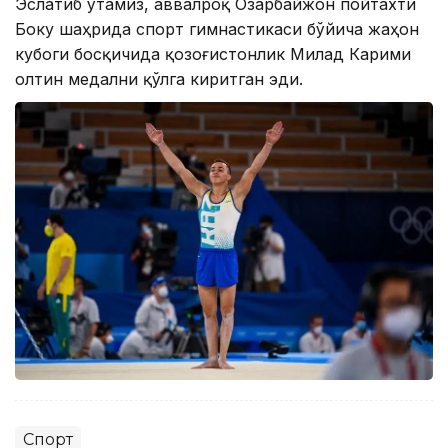
Эслатиб ўтамиз, аввалроқ Озарбайжон пойтахти
Боку шаҳрида спорт гимнастикаси бўйича жаҳон
кубоги босқичида қозоғистонлик Милад Карими
олтин медални қўлга киритган эди.
Спорт