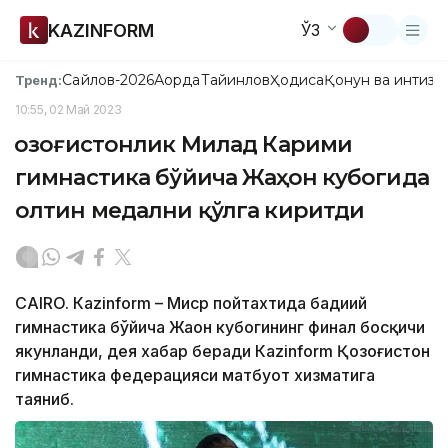
KAZINFORM
ЎЗ
Сайлов-2026
Ақорда
Тайинлов
Ҳодиса
Қонун ва интизо
Тренд:
10:55, 02 Май 2023
Қозоғистонлик Милад Карими
гимнастика бўйича Жаҳон кубогида
олтин медални қўлга киритди
CAIRO. Кazinform – Миср пойтахтида бадиий
гимнастика бўйича Жаҳон кубогининг финал босқичи
якунланди, дея хабар беради Кazinform Қозоғистон
гимнастика федерацияси матбуот хизматига
таяниб.