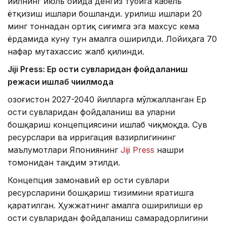
йилнинг июль ойида денгиз тубига кабель
ётқизиш ишлари бошланди. Қурилиш ишлари 20
минг тоннадан ортиқ сиғимга эга махсус кема
ёрдамида куну тун амалга оширилди. Лойиҳага 70
нафар мутахассис жалб қилинди.
Jiji Press: Ер ости сувларидан фойдаланиш
режаси ишлаб чиқилмоқда
Қозоғистон 2027-2040 йилларга мўлжалланган Ер
ости сувларидан фойдаланиш ва уларни
бошқариш концепциясини ишлаб чиқмоқда. Сув
ресурслари ва ирригация вазирлигининг
маълумотлари Япониянинг
Jiji Press
нашри
томонидан тақдим этилди.
Концепция замонавий ер ости сувлари
ресурсларини бошқариш тизимини яратишга
қаратилган. Ҳужжатнинг амалга оширилиши ер
ости сувларидан фойдаланиш самарадорлигини