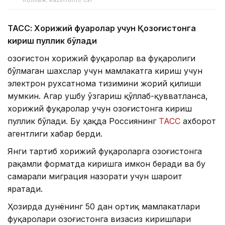
ТАСС: Хорижий фуқаролар учун Қозоғистонга
кириш пуллик бўлади
Қозоғистон хорижий фуқаролар ва фуқаролиги
бўлмаган шахслар учун мамлакатга кириш учун
электрон рухсатнома тизимини жорий қилиши
мумкин. Агар ушбу ўзгариш қўллаб-қувватланса,
хорижий фуқаролар учун Қозоғистонга кириш
пуллик бўлади. Бу ҳақда Россиянинг
ТАСС
ахборот
агентлиги хабар берди.
Янги тартиб хорижий фуқароларга Қозоғистонга
рақамли форматда киришга имкон беради ва бу
самарали миграция назорати учун шароит
яратади.
Ҳозирда дунёнинг 50 дан ортиқ мамлакатлари
фуқаролари Қозоғистонга визасиз киришлари