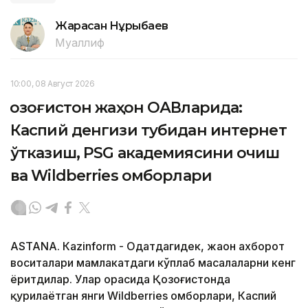
Жарасқан Нұрыбаев
Муаллиф
10:00, 08 Август 2026
Қозоғистон жаҳон ОАВларида:
Каспий денгизи тубидан интернет
ўтказиш, PSG академиясини очиш
ва Wildberries омборлари
ASTANА. Кazinform - Одатдагидек, жаҳон ахборот
воситалари мамлакатдаги кўплаб масалаларни кенг
ёритдилар. Улар орасида Қозоғистонда
қурилаётган янги Wildberries омборлари, Каспий