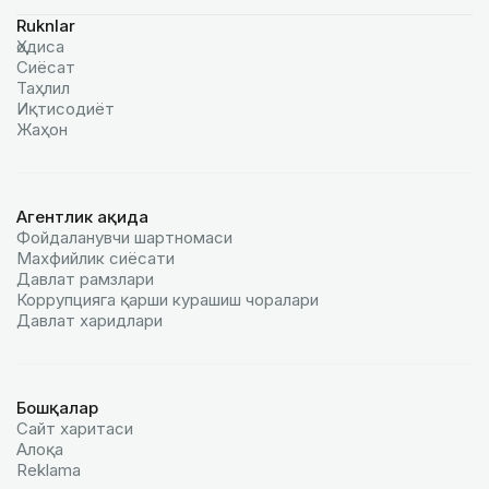
Ruknlar
Ҳодиса
Сиёсат
Таҳлил
Иқтисодиёт
Жаҳон
Агентлик ҳақида
Фойдаланувчи шартномаси
Махфийлик сиёсати
Давлат рамзлари
Коррупцияга қарши курашиш чоралари
Давлат харидлари
Бошқалар
Сайт харитаси
Алоқа
Reklamа