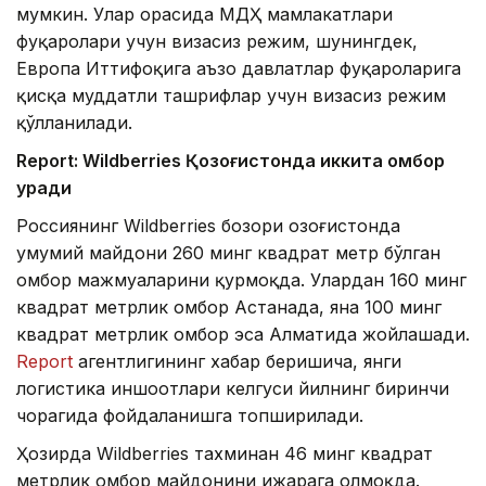
мумкин. Улар орасида МДҲ мамлакатлари
фуқаролари учун визасиз режим, шунингдек,
Европа Иттифоқига аъзо давлатлар фуқароларига
қисқа муддатли ташрифлар учун визасиз режим
қўлланилади.
Report: Wildberries Қозоғистонда иккита омбор
қуради
Россиянинг Wildberries бозори Қозоғистонда
умумий майдони 260 минг квадрат метр бўлган
омбор мажмуаларини қурмоқда. Улардан 160 минг
квадрат метрлик омбор Астанада, яна 100 минг
квадрат метрлик омбор эса Алматида жойлашади.
Report
агентлигининг хабар беришича, янги
логистика иншоотлари келгуси йилнинг биринчи
чорагида фойдаланишга топширилади.
Ҳозирда Wildberries тахминан 46 минг квадрат
метрлик омбор майдонини ижарага олмоқда.