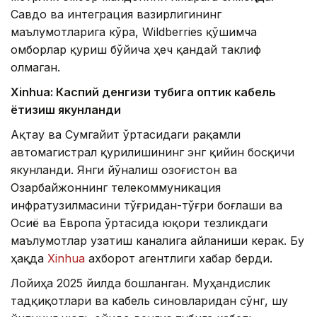
Савдо ва интеграция вазирлигининг
маълумотларига кўра, Wildberries қўшимча
омборлар қуриш бўйича ҳеч қандай таклиф
олмаган.
Xinhuа: Каспий денгизи тубига оптик кабель
ётқизиш якунланди
Ақтау ва Сумгайит ўртасидаги рақамли
автомагистрал қурилишининг энг қийин босқичи
якунланди. Янги йўналиш Қозоғистон ва
Озарбайжоннинг телекоммуникация
инфратузилмасини тўғридан-тўғри боғлаши ва
Осиё ва Европа ўртасида юқори тезликдаги
маълумотлар узатиш каналига айланиши керак. Бу
ҳақда
Xinhua
ахборот агентлиги хабар берди.
Лойиҳа 2025 йилда бошланган. Муҳандислик
тадқиқотлари ва кабель синовларидан сўнг, шу