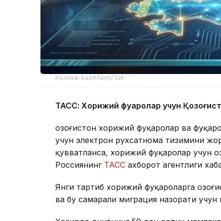
Коллаж: kazinform/ СИ
ТАСС: Хорижий фуқаролар учун Қозоғис
Қозоғистон хорижий фуқаролар ва фуқар
учун электрон рухсатнома тизимини жор
қувватланса, хорижий фуқаролар учун Қо
Россиянинг
ТАСС
ахборот агентлиги хаб
Янги тартиб хорижий фуқароларга Қозоғ
ва бу самарали миграция назорати учун