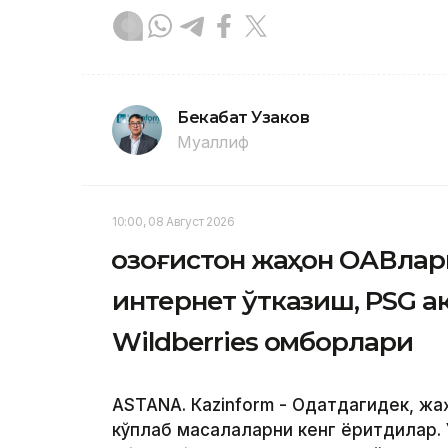
Бекабат Узаков
Муаллиф
10:00, 08 Август 2026
Қозоғистон жаҳон ОАВлар
интернет ўтказиш, PSG 
Wildberries омборлари
ASTANА. Кazinform - Одатдагидек, ж
кўплаб масалаларни кенг ёритдилар. 