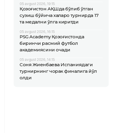
05 avgust 2026, 19:15
Қозоғистон АҚШда бўлиб ўтган
сузиш бўйича халқаро турнирда 17
та медални қўлга киритди
05 avgust 2026, 16:15
PSG Academy Қозоғистонда
биринчи расмий футбол
академиясини очади
05 avgust 2026, 14:15
Соня Жиенбаева Испаниядаги
турнирнинг чорак финалига йўл
олди