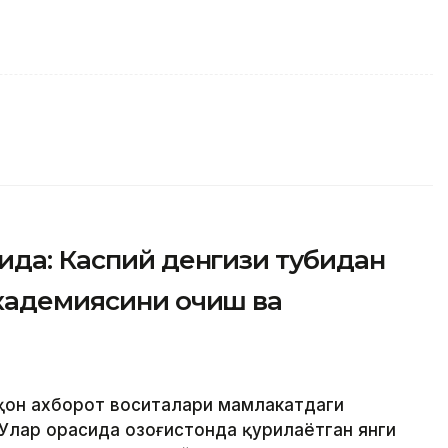
ида: Каспий денгизи тубидан
академиясини очиш ва
аҳон ахборот воситалари мамлакатдаги
Улар орасида Қозоғистонда қурилаётган янги