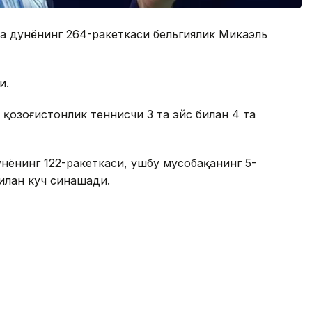
да дунёнинг 264-ракеткаси бельгиялик Микаэль
и.
 қозоғистонлик теннисчи 3 та эйс билан 4 та
нёнинг 122-ракеткаси, ушбу мусобақанинг 5-
илан куч синашади.