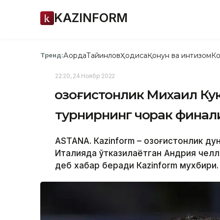
KAZINFORM
Ақорда
Тайинлов
Ҳодиса
Қонун ва интизом
Ко
Тренд:
22:20, 24 Ноябр 2022
Қозоғистонлик Михаил К
турнирнинг чорак финал
ASTANA. Кazinform – Қозоғистонлик д
Италияда ўтказилаётган Андрия челл
деб хабар беради Кazinform мухбири.