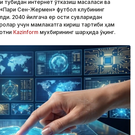
зи тубидан интернет ўтказиш масаласи ва
 «Пари Сен-Жермен» футбол клубининг
лди. 2040 йилгача ер ости сувларидан
ролар учун мамлакатга кириш тартиби ҳам
мотни
Кazinform
мухбирининг шарҳида ўқинг.