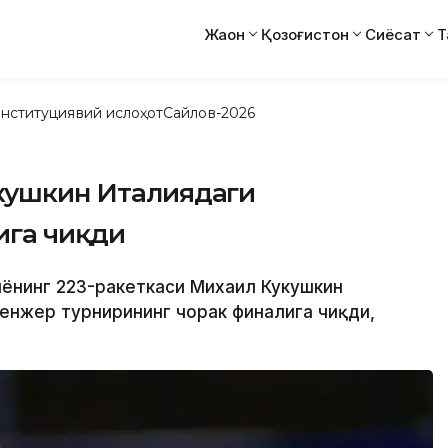
Жаҳон
Қозоғистон
Сиёсат
Т
нституциявий ислоҳот
Сайлов-2026
укушкин Италиядаги
ига чиқди
унёнинг 223-ракеткаси Михаил Кукушкин
енжер турнирининг чорак финалига чиқди,