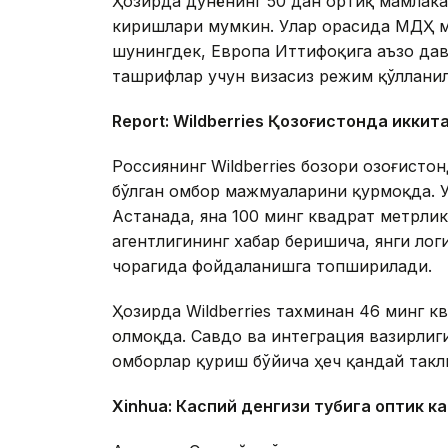
Ҳозирда дунёнинг 50 дан ортиқ мамлака
киришлари мумкин. Улар орасида МДҲ м
шунингдек, Европа Иттифоқига аъзо дав
ташрифлар учун визасиз режим қўллани
Report: Wildberries Қозоғистонда иккит
Россиянинг Wildberries бозори Қозоғист
бўлган омбор мажмуаларини қурмоқда. 
Астанада, яна 100 минг квадрат метрл
агентлигининг хабар беришича, янги ло
чорагида фойдаланишга топширилади.
Ҳозирда Wildberries тахминан 46 минг 
олмоқда. Савдо ва интеграция вазирлиги
омборлар қуриш бўйича ҳеч қандай такл
Xinhuа: Каспий денгизи тубига оптик к