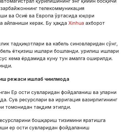
автомагистрал қурилишининг энг қийин босқичи
 Озарбайжоннинг телекоммуникация
аши ва Осиё ва Европа ўртасида юқори
а айланиши керак. Бу ҳақда
Xinhua
ахборот
лик тадқиқотлари ва кабель синовларидан сўнг,
абель ётқизиш ишлари бошланди. Қурилиш ишлари
хсус кема ёрдамида куну тун амалга оширилди.
инди.
ниш режаси ишлаб чиқилмоқда
анган Ер ости сувларидан фойдаланиш ва уларни
а. Сув ресурслари ва ирригация вазирлигининг
и томонидан тақдим этилди.
ресурсларини бошқариш тизимини яратишга
иши ер ости сувларидан фойдаланиш