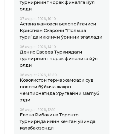
турнирнинг чорак финалга йўл
олди
07 avgust 2026, 10:10
Астана жамоаси велопойгачиси
Кристиан Скарони “Польша
тури”да иккинчи ўринни эгаллади
06 avgust 2026, 14:10
Денис Евсеев Туркиядаги
турнирнинг чорак финалига йўл
олди
06 avgust 2026, 13:39
Қозоғистон терма жамоаси сув
полоси бўйича жаҳон
чемпионатида Уругвайни мағлуб
этди
06 avgust 2026, 12:10
Елена Рибакина Торонто
турнирида қийин кечган ўйинда
ғалаба қозонди