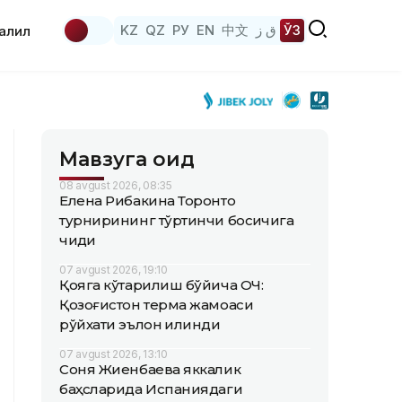
KZ
QZ
РУ
EN
中文
ق ز
ЎЗ
аҳлил
Мавзуга оид
08 avgust 2026, 08:35
Елена Рибакина Торонто
турнирининг тўртинчи босқичига
чиқди
07 avgust 2026, 19:10
Қояга кўтарилиш бўйича ОЧ:
Қозоғистон терма жамоаси
рўйхати эълон қилинди
07 avgust 2026, 13:10
Соня Жиенбаева яккалик
баҳсларида Испаниядаги