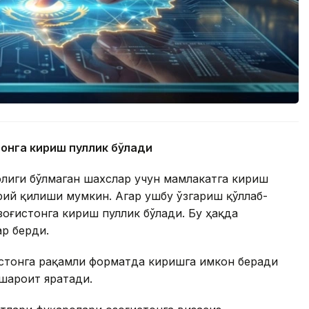
тонга кириш пуллик бўлади
олиги бўлмаган шахслар учун мамлакатга кириш
ий қилиши мумкин. Агар ушбу ўзгариш қўллаб-
зоғистонга кириш пуллик бўлади. Бу ҳақда
ар берди.
истонга рақамли форматда киришга имкон беради
 шароит яратади.