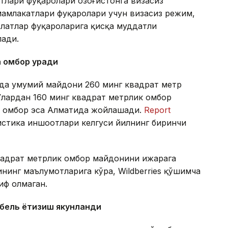
тлари фуқаролари Қозоғистонга визасиз
амлакатлари фуқаролари учун визасиз режим,
латлар фуқароларига қисқа муддатли
лади.
а омбор қуради
онда умумий майдони 260 минг квадрат метр
Улардан 160 минг квадрат метрлик омбор
ик омбор эса Алматида жойлашади.
Report
гистика иншоотлари келгуси йилнинг биринчи
квадрат метрлик омбор майдонини ижарага
нинг маълумотларига кўра, Wildberries қўшимча
иф олмаган.
абель ётқизиш якунланди