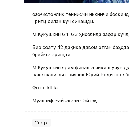
Қозоғистонлик теннисчи иккинчи босқич
Гритц билан куч синашди.
М.Кукушкин 6:1, 6:3 ҳисобида зафар қучд
Бир соату 42 дақиқа давом этган баҳсда
брейкга эришди.
М.Кукушкин ярим финалга чиқиш учун ду
ракеткаси австриялик Юрий Родионов б
Фото: ktf.kz
Муаллиф: Ғайсағали Сейтақ
Спорт