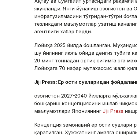
Ақтау ва Сумгайит ўртасидаги рақамли 
якунланди. Янги йўналиш Қозоғистон ва
инфратузилмасини тўғридан-тўғри боғл
тезликдаги маълумотлар узатиш каналиг
агентлиги хабар берди.
Лойиҳа 2025 йилда бошланган. Муҳандис
шу йилнинг июль ойида денгиз тубига к
20 минг тоннадан ортиқ сиғимга эга ма
Лойиҳага 70 нафар мутахассис жалб қил
Jiji Press: Ер ости сувларидан фойдала
Қозоғистон 2027-2040 йилларга мўлжалл
бошқариш концепциясини ишлаб чиқмоқд
маълумотлари Япониянинг
Jiji Press
нашр
Концепция замонавий ер ости сувлари 
қаратилган. Ҳужжатнинг амалга оширил