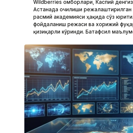
Wildberries омборлари, Каспий денги
Астанада очилиши режалаштирилган
расмий академияси ҳақида сўз юрити
фойдаланиш режаси ва хорижий фуқа
қизиқарли кўринди. Батафсил маълу