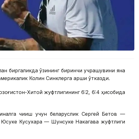
лан биргаликда ўзининг биринчи учрашувини яна
америкалик Колин Синклерга қарши ўтказди.
Қозоғистон-Хитой жуфтлигининг 6:2, 6:4 ҳисобида
налга чиқиш учун беларуслик Сергей Бетов —
к Юсуке Кусухара — Шунсуке Накагава жуфтлиги