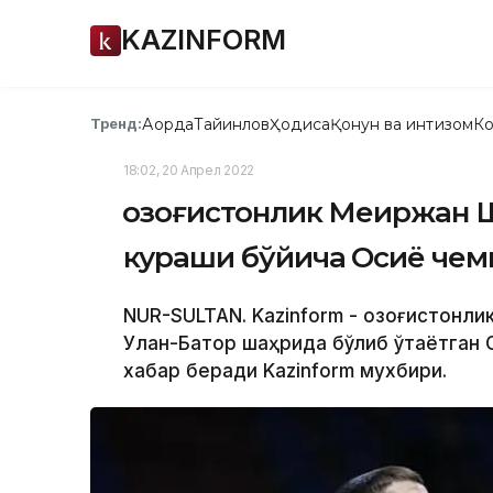
KAZINFORM
Ақорда
Тайинлов
Ҳодиса
Қонун ва интизом
Ко
Тренд:
18:02, 20 Апрел 2022
Қозоғистонлик Меиржан
кураши бўйича Осиё чем
NUR-SULTAN. Kazinform - Қозоғистон
Улан-Батор шаҳрида бўлиб ўтаётган 
хабар беради Kazinform мухбири.