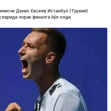
еннисчи Денис Евсеев Истанбул (Туркия)
ларида чорак финалга йўл олди.