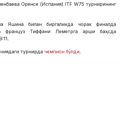
иенбаева Оренсе (Испания) ITF W75 турнирининг
на Яшина билан биргаликда чорак финалда
а француз Тиффани Леметрга қарши баҳсда
:11.
аниядаги турнирда
чемпион бўлди
.