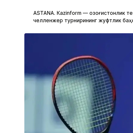
ASTANА. Кazinform — Қозоғистонлик т
челленжер турнирининг жуфтлик баҳс