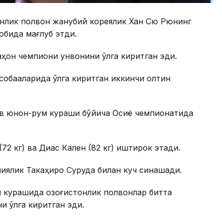
тонлик полвон жанубий кореялик Хан Сю Рюнинг
обида мағлуб этди.
ҳон чемпиони унвонини қўлга киритган эди.
собақаларида қўлга киритган иккинчи олтин
қов юнон-рум кураши бўйича Осиё чемпионатида
72 кг) ва Диас Кален (82 кг) иштирок этади.
иялик Такаҳиро Суруда билан куч синашади.
м курашида қозоғистонлик полвонлар битта
 қўлга киритган эди.