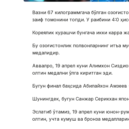
Вазни 67 килограммгача бўлган қозоғис
заиф томонини топди. У рақибини 4:0 ҳис
Кореялик курашчи бунгача икки карра жа
Бу қозоғистонлик полвонларнинг қитъа му
медалидир.
Аввалроқ, 19 апрел куни Алимхон Сизди
олтин медални қўлга киритган эди.
Бугун финал баҳсида Абилайхон Амзеев (
Шунингдек, бугун Санжар Серикхан япон
Эслатиб ўтамиз, 19 апрел куни юнон-ру
олтин, учта кумуш ва бронза медалларини