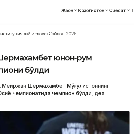
Жаҳон
Қозоғистон
Сиёсат
Т
нституциявий ислоҳот
Сайлов-2026
 Шермахамбет юнон-рум
пиони бўлди
лик Меиржан Шермахамбет Мўғулистоннинг
Осиё чемпионатида чемпион бўлди, дея