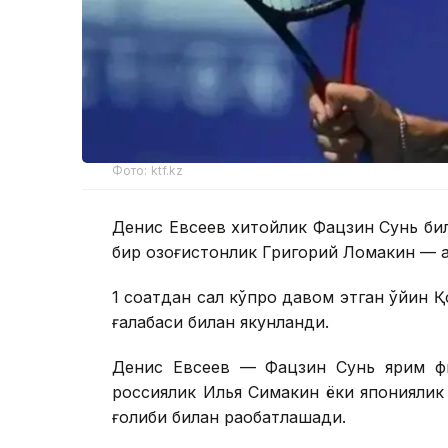
Фото: ktf.kz
Денис Евсеев хитойлик Фацзин Сунь би
бир қозоғистонлик Григорий Ломакин — 
1 соатдан сал кўпроқ давом этган ўйин 
ғалабаси билан якунланди.
Денис Евсеев — Фацзин Сунь ярим фи
россиялик Илья Симакин ёки японияли
ғолиби билан рақобатлашади.