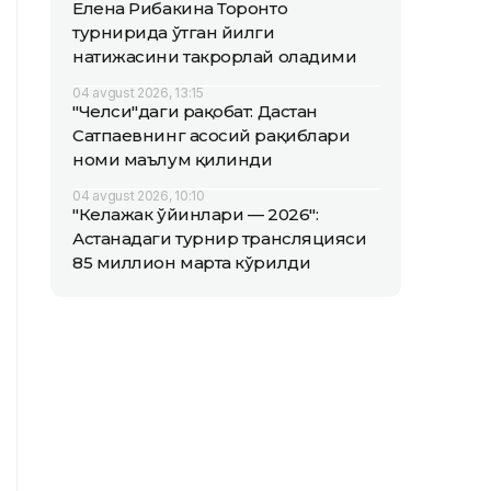
Елена Рибакина Торонто
турнирида ўтган йилги
натижасини такрорлай оладими
04 avgust 2026, 13:15
"Челси"даги рақобат: Дастан
Сатпаевнинг асосий рақиблари
номи маълум қилинди
04 avgust 2026, 10:10
"Келажак ўйинлари — 2026":
Астанадаги турнир трансляцияси
85 миллион марта кўрилди