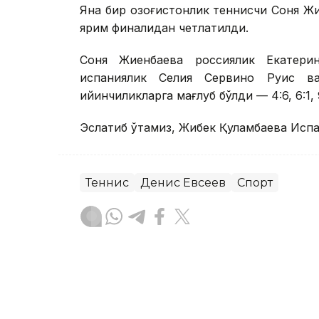
Яна бир қозоғистонлик теннисчи Соня Ж
ярим финалидан четлатилди.
Соня Жиенбаева россиялик Екатери
испаниялик Селия Сервино Руис в
қийинчиликларга мағлуб бўлди — 4:6, 6:1, 9
Эслатиб ўтамиз, Жибек Қуламбаева Исп
Теннис
Денис Евсеев
Спорт
Бекабат Узаков
Муаллиф