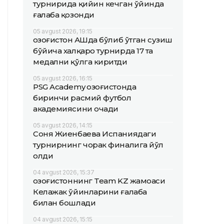
турнирида қийин кечган ўйинда
ғалаба қозонди
05 avgust 2026, 19:15
Қозоғистон АҚШда бўлиб ўтган сузиш
бўйича халқаро турнирда 17 та
медални қўлга киритди
05 avgust 2026, 16:15
PSG Academy Қозоғистонда
биринчи расмий футбол
академиясини очади
05 avgust 2026, 14:15
Соня Жиенбаева Испаниядаги
турнирнинг чорак финалига йўл
олди
04 avgust 2026, 15:37
Қозоғистоннинг Team KZ жамоаси
Келажак ўйинларини ғалаба
билан бошлади
04 avgust 2026, 15:15