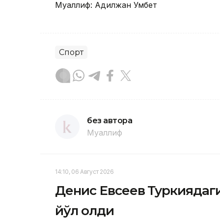
Муаллиф: Адилжан Умбет
Спорт
без автора
Муаллиф
14:10, 06 Август 2026
Денис Евсеев Туркиядаг
йўл олди