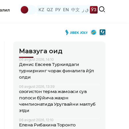
KZ
QZ
РУ
EN
中文
ق ز
ЎЗ
аҳлил
Мавзуга оид
06 avgust 2026, 14:10
Денис Евсеев Туркиядаги
турнирнинг чорак финалига йўл
олди
06 avgust 2026, 13:39
Қозоғистон терма жамоаси сув
полоси бўйича жаҳон
чемпионатида Уругвайни мағлуб
этди
06 avgust 2026, 12:10
Елена Рибакина Торонто