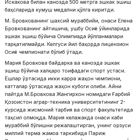
Искакова билан каноэда 500 метрга эшкак эшиш
баҳсларида кумуш медални қўлга киритди.
М. Бровкованинг шахсий мураббийи, онаси Елена
Бровкованинг айтишича, ушбу Осиё ўйинларида
эшкак эшиш бўйича Олимпиада йўлланмалари
тарқатилмайди. Келгуси йил баҳорда лицензион
Осиё чемпионати бўлиб ўтади.
Мария Бровкова байдарка ва каноэда эшкак
эшиш бўйича халқаро тоифадаги спорт устаси.
Ёшлар ўртасида икки карра жаҳон чемпиони,
катталар ўртасида жаҳон кубоги ғолиби. Айни
пайтда М.Бровкова Жангирхон номидаги Ғарбий
Қозоғистон аграр-техника университетининг 2-
курсида жисмоний тарбия ва спорт факультетида
таҳсил олмоқда. Мария келажакда онаси каби
мураббий бўлишни режалаштирган, унинг орзуси
миллий терма жамоа таркибида Париж