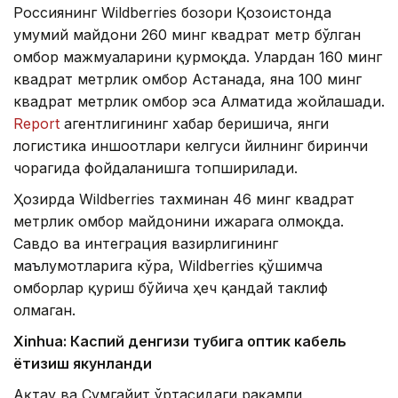
Россиянинг Wildberries бозори Қозоғистонда
умумий майдони 260 минг квадрат метр бўлган
омбор мажмуаларини қурмоқда. Улардан 160 минг
квадрат метрлик омбор Астанада, яна 100 минг
квадрат метрлик омбор эса Алматида жойлашади.
Report
агентлигининг хабар беришича, янги
логистика иншоотлари келгуси йилнинг биринчи
чорагида фойдаланишга топширилади.
Ҳозирда Wildberries тахминан 46 минг квадрат
метрлик омбор майдонини ижарага олмоқда.
Савдо ва интеграция вазирлигининг
маълумотларига кўра, Wildberries қўшимча
омборлар қуриш бўйича ҳеч қандай таклиф
олмаган.
Xinhuа: Каспий денгизи тубига оптик кабель
ётқизиш якунланди
Ақтау ва Сумгайит ўртасидаги рақамли