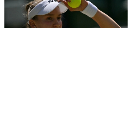
Фото: ҚТФ
Қозоғистонлик теннисчи учинчи босқичда
дунёнинг 31-ракеткаси, америкалик Энн Лига
қарши ўз маҳоратини намойиш этди.
Бу икки спортчи ўртасидаги биринчи учрашув
эди.
Биринчи сетда Елена дарҳол 2:0, 4:1 ҳисобида