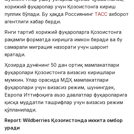
хорижий фуқаролар учун Қозоғистонга кириш
пуллик бўлади. Бу ҳақда Россиянинг
ТАСС
ахборот
агентлиги хабар берди.
Янги тартиб хорижий фуқароларга Қозоғистонга
рақамли форматда киришга имкон беради ва бу
самарали миграция назорати учун шароит
яратади.
Ҳозирда дунёнинг 50 дан ортиқ мамлакатлари
фуқаролари Қозоғистонга визасиз киришлари
мумкин. Улар орасида МДҲ мамлакатлари
фуқаролари учун визасиз режим, шунингдек,
Европа Иттифоқига аъзо давлатлар фуқароларига
қисқа муддатли ташрифлар учун визасиз режим
қўлланилади.
Report: Wildberries Қозоғистонда иккита омбор
қуради