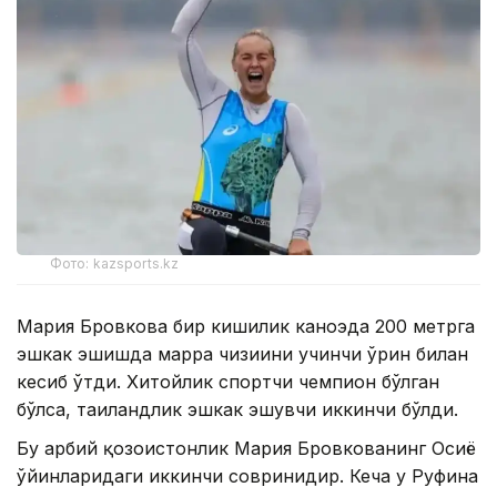
Фото: kazsports.kz
Мария Бровкова бир кишилик каноэда 200 метрга
эшкак эшишда марра чизиғини учинчи ўрин билан
кесиб ўтди. Хитойлик спортчи чемпион бўлган
бўлса, таиландлик эшкак эшувчи иккинчи бўлди.
Бу ғарбий қозоғистонлик Мария Бровкованинг Осиё
ўйинларидаги иккинчи совринидир. Кеча у Руфина