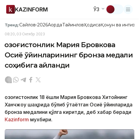
KAZINFORM
ЎЗ
Сайлов-2026
Ақорда
Тайинлов
Ҳодиса
Қонун ва интизо
Тренд:
08:20, 03 Октябр 2023
Қозоғистонлик Мария Бровкова
Осиё ўйинларининг бронза медали
соҳибига айланди
Қозоғистонлик 18 ёшли Мария Бровкова Хитойнинг
Ханчжоу шаҳрида бўлиб ўтаётган Осиё ўйинларида
бронза медалини қўлга киритди, деб хабар беради
Каzinform
мухбири.