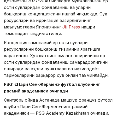
Қозоғистон 2027-2040 йилларга мўлжалланган Ер
ости сувларидан фойдаланиш ва уларни
бошқариш концепциясини ишлаб чиқмоқда. Сув
ресурслари ва ирригация вазирлигининг
маълумотлари Япониянинг
Jiji Press
нашри
томонидан тақдим этилди.
Концепция замонавий ер ости сувлари
ресурсларини бошқариш тизимини яратишга
қаратилган. Ҳужжатнинг амалга оширилиши ер
ости сувларидан фойдаланиш самарадорлигини
оширади ва аҳоли пунктлари ва иқтисодиёт
тармоқларини барқарор сув билан таъминлайди.
PSG: «Пари Сен-Жермен» футбол клубининг
расмий академияси очилади
Сентябрь ойида Астанада машҳур француз футбол
клуби «Пари Сен-Жермен»нинг расмий
академияси — PSG Academy Kazakhstan очилади.