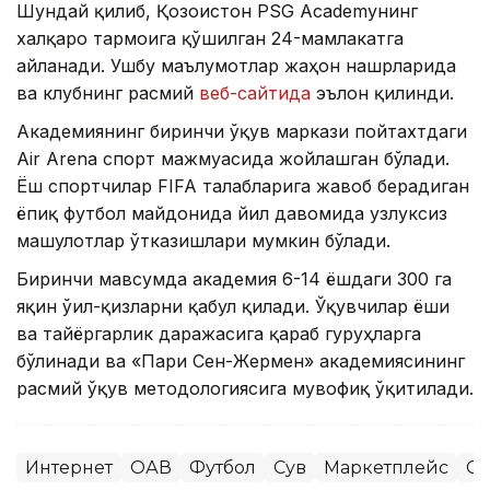
Шундай қилиб, Қозоғистон PSG Academyнинг
халқаро тармоғига қўшилган 24-мамлакатга
айланади. Ушбу маълумотлар жаҳон нашрларида
ва клубнинг расмий
веб-сайтида
эълон қилинди.
Академиянинг биринчи ўқув маркази пойтахтдаги
Air Arena спорт мажмуасида жойлашган бўлади.
Ёш спортчилар FIFA талабларига жавоб берадиган
ёпиқ футбол майдонида йил давомида узлуксиз
машғулотлар ўтказишлари мумкин бўлади.
Биринчи мавсумда академия 6-14 ёшдаги 300 га
яқин ўғил-қизларни қабул қилади. Ўқувчилар ёши
ва тайёргарлик даражасига қараб гуруҳларга
бўлинади ва «Пари Сен-Жермен» академиясининг
расмий ўқув методологиясига мувофиқ ўқитилади.
Интернет
ОАВ
Футбол
Сув
Маркетплейс
Сп