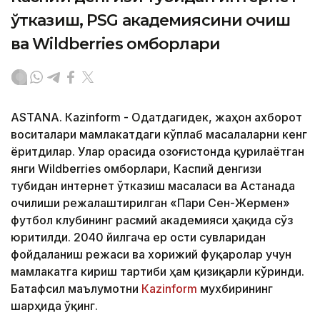
ўтказиш, PSG академиясини очиш
ва Wildberries омборлари
ASTANА. Кazinform - Одатдагидек, жаҳон ахборот
воситалари мамлакатдаги кўплаб масалаларни кенг
ёритдилар. Улар орасида Қозоғистонда қурилаётган
янги Wildberries омборлари, Каспий денгизи
тубидан интернет ўтказиш масаласи ва Астанада
очилиши режалаштирилган «Пари Сен-Жермен»
футбол клубининг расмий академияси ҳақида сўз
юритилди. 2040 йилгача ер ости сувларидан
фойдаланиш режаси ва хорижий фуқаролар учун
мамлакатга кириш тартиби ҳам қизиқарли кўринди.
Батафсил маълумотни
Кazinform
мухбирининг
шарҳида ўқинг.