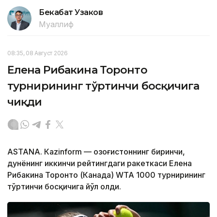
Бекабат Узаков
Муаллиф
08:35, 08 Август 2026
Елена Рибакина Торонто
турнирининг тўртинчи босқичига
чиқди
ASTANА. Кazinform — Қозоғистоннинг биринчи,
дунёнинг иккинчи рейтингдаги ракеткаси Елена
Рибакина Торонто (Канада) WТА 1000 турнирининг
тўртинчи босқичига йўл олди.