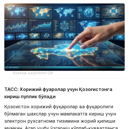
Коллаж: kazinform/ СИ
ТАСС: Хорижий фуқаролар учун Қозоғистонга
кириш пуллик бўлади
Қозоғистон хорижий фуқаролар ва фуқаролиги
бўлмаган шахслар учун мамлакатга кириш учун
электрон рухсатнома тизимини жорий қилиши
мумкин. Агар ушбу ўзгариш қўллаб-қувватланса,