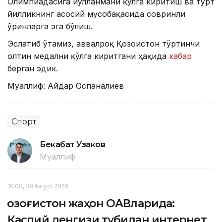
Олимпиадасига йўлланмани қўлга киритиш ва тўрт
йилликнинг асосий мусобақасида совринли
ўринларга эга бўлиш.
Эслатиб ўтамиз, аввалроқ Қозоғистон тўртинчи
олтин медални қўлга киритгани ҳақида
хабар
берган эдик.
Муаллиф: Айдар Оспаналиев
Спорт
Бекабат Узаков
Муаллиф
10:00, 08 Август 2026
Қозоғистон жаҳон ОАВларида:
Каспий денгизи тубидан интернет