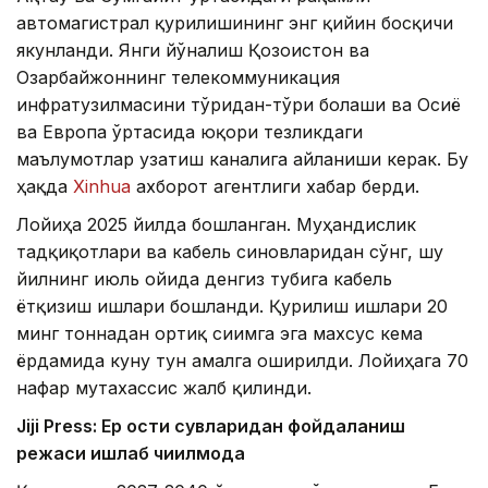
автомагистрал қурилишининг энг қийин босқичи
якунланди. Янги йўналиш Қозоғистон ва
Озарбайжоннинг телекоммуникация
инфратузилмасини тўғридан-тўғри боғлаши ва Осиё
ва Европа ўртасида юқори тезликдаги
маълумотлар узатиш каналига айланиши керак. Бу
ҳақда
Xinhua
ахборот агентлиги хабар берди.
Лойиҳа 2025 йилда бошланган. Муҳандислик
тадқиқотлари ва кабель синовларидан сўнг, шу
йилнинг июль ойида денгиз тубига кабель
ётқизиш ишлари бошланди. Қурилиш ишлари 20
минг тоннадан ортиқ сиғимга эга махсус кема
ёрдамида куну тун амалга оширилди. Лойиҳага 70
нафар мутахассис жалб қилинди.
Jiji Press: Ер ости сувларидан фойдаланиш
режаси ишлаб чиқилмоқда