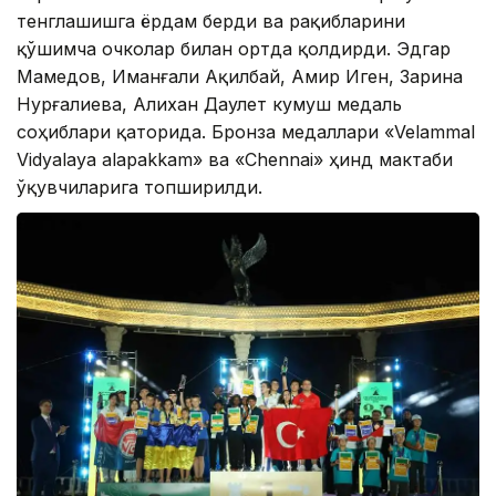
тенглашишга ёрдам берди ва рақибларини
қўшимча очколар билан ортда қолдирди. Эдгар
Мамедов, Иманғали Ақилбай, Амир Иген, Зарина
Нурғалиева, Алихан Даулет кумуш медаль
соҳиблари қаторида. Бронза медаллари «Velammal
Vidyalaya alapakkam» ва «Chennai» ҳинд мактаби
ўқувчиларига топширилди.