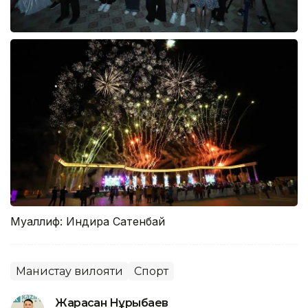
Муаллиф: Индира Сатенбай
Манғистау вилояти
Спорт
Жарасқан Нұрыбаев