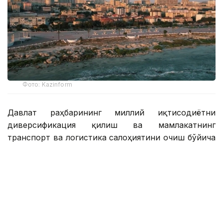
Фото: Kazinform
Давлат раҳбарининг миллий иқтисодиётни
диверсификация қилиш ва мамлакатнинг
транспорт ва логистика салоҳиятини очиш бўйича
топшириқларини амалга ошириш доирасида
Манғистау вилоятида қайта ишлаш сектори ва
инфратузилма салоҳиятини мустаҳкамлаш бўйича
тизимли ишлар олиб борилмоқда.
2026 йилнинг биринчи ярми натижаларига кўра,
ҳудуд асосий соҳаларда барқарор ривожланишни