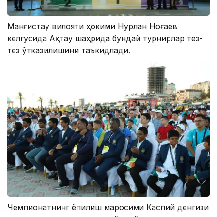
Манғистау вилояти ҳокими Нурлан Ноғаев
келгусида Ақтау шаҳрида бундай турнирлар тез-
тез ўтказилишини таъкидлади.
Чемпионатнинг ёпилиш маросими Каспий денгизи