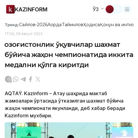
KAZINFORM
ЎЗ
Сайлов-2026
Ақорда
Тайинлов
Ҳодиса
Қонун ва интизо
Тренд:
17:06, 08 Август 2023
Қозоғистонлик ўқувчилар шахмат
бўйича жаҳон чемпионатида иккита
медални қўлга киритди
AQTAÝ. Kazinform – Ақтау шаҳрида мактаб
жамоалари ўртасида ўтказилган шахмат бўйича
жаҳон чемпионати якунланди, деб хабар беради
Kazinform мухбири.