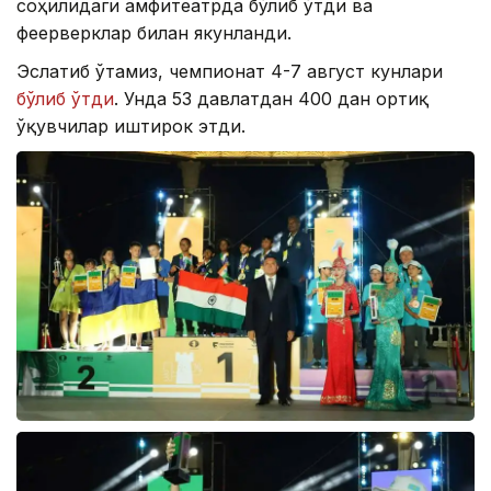
соҳилидаги амфитеатрда бўлиб ўтди ва
феерверклар билан якунланди.
Эслатиб ўтамиз, чемпионат 4-7 август кунлари
бўлиб ўтди
. Унда 53 давлатдан 400 дан ортиқ
ўқувчилар иштирок этди.