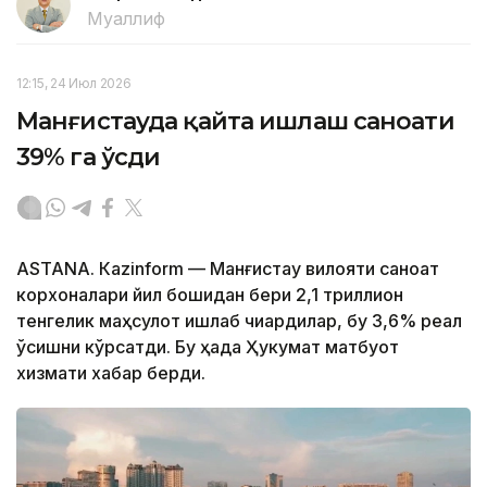
Муаллиф
12:15, 24 Июл 2026
Манғистауда қайта ишлаш саноати
39% га ўсди
ASTANА. Кazinform — Манғистау вилояти саноат
корхоналари йил бошидан бери 2,1 триллион
тенгелик маҳсулот ишлаб чиқардилар, бу 3,6% реал
ўсишни кўрсатди. Бу ҳақда Ҳукумат матбуот
хизмати хабар берди.