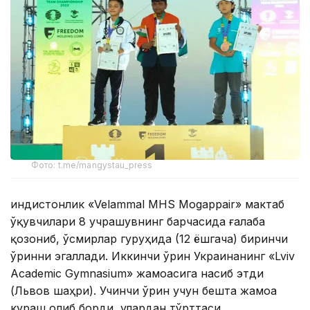
Фото: t.me/mangystau_press
Ҳиндистонлик «Velammal MHS Mogappair» мактаб
ўқувчилари 8 учрашувнинг барчасида ғалаба
қозониб, ўсмирлар гуруҳида (12 ёшгача) биринчи
ўринни эгаллади. Иккинчи ўрин Украинанинг «Lviv
Academic Gymnasium» жамоасига насиб этди
(Львов шаҳри). Учинчи ўрин учун бешта жамоа
кураш олиб борди, улардан тўрттаси