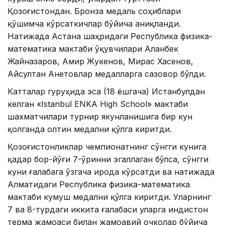
Қозоғистондан. Бронза медаль соҳиблари
қўшимча кўрсаткичлар бўйича аниқланди.
Натижада Астана шаҳридаги Республика физика-
математика мактаби ўқувчилари Аланбек
Жайназаров, Амир Жукенов, Мирас Хасенов,
Айсултан Анетовлар медалларга сазовор бўлди.
Катталар гуруҳида эса (18 ёшгача) Истанбулдан
келган «Istanbul ENKA High School» мактаби
шахматчилари турнир якунланишига бир кун
қолганда олтин медални қўлга киритди.
Қозоғистонликлар чемпионатнинг сўнгги кунига
қадар бор-йўғи 7-ўринни эгаллаган бўлса, сўнгги
куни ғалабага ўзгача ирода кўрсатди ва натижада
Алматидаги Республика физика-математика
мактаби кумуш медални қўлга киритди. Уларнинг
7 ва 8-турдаги иккита ғалабаси уларга Ҳиндистон
терма жамоаси билан жамоавий очколар бўйича