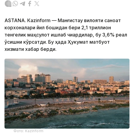
ASTANА. Кazinform — Манғистау вилояти саноат
корхоналари йил бошидан бери 2,1 триллион
тенгелик маҳсулот ишлаб чиқардилар, бу 3,6% реал
ўсишни кўрсатди. Бу ҳақда Ҳукумат матбуот
хизмати хабар берди.
Фото: Kazinform