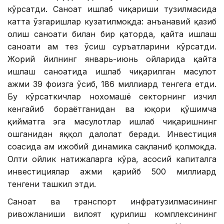
кўрсатди. Саноат ишлаб чиқариши тузилмасида
катта ўзгаришлар кузатилмоқда: анъанавий қазиб
олиш саноати билан бир қаторда, қайта ишлаш
саноати ҳам тез ўсиш суръатларини кўрсатди.
Жорий йилнинг январь-июнь ойларида қайта
ишлаш саноатида ишлаб чиқарилган маҳсулот
ҳажми 39 фоизга ўсиб, 186 миллиард тенгега етди.
Бу кўрсаткичлар нохомашё секторнинг изчил
кенгайиб бораётганидан ва юқори қўшимча
қийматга эга маҳсулотлар ишлаб чиқаришнинг
ошганидан яққол далолат беради. Инвестиция
соҳасида ҳам ижобий динамика сақланиб қолмоқда.
Олти ойлик натижаларга кўра, асосий капиталга
инвестициялар ҳажми қарийб 500 миллиард
тенгени ташкил этди.
Саноат ва транспорт инфратузилмасининг
ривожланиши вилоят қурилиш комплексининг