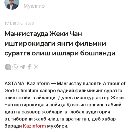
Муаллиф
11:11, 19 Июл 2026
Манғистауда Жеки Чан
иштирокидаги янги фильмни
суратга олиш ишлари бошланди
ASTANA. Kazinform — Манғистау вилояти Armour of
God: Ultimatum халқаро бадиий фильмининг суратга
олиш жойига айланди. Дунёга машҳур актёр Жеки
Чан иштирокидаги лойиҳа Қозоғистоннинг табиий
диққатга сазовор жойларига глобал аудитория
эътиборини жалб қилишга қаратилган, деб хабар
беради
Кazinform
мухбири.