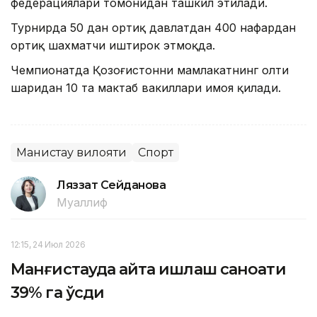
федерациялари томонидан ташкил этилади.
Турнирда 50 дан ортиқ давлатдан 400 нафардан
ортиқ шахматчи иштирок этмоқда.
Чемпионатда Қозоғистонни мамлакатнинг олти
шаҳридан 10 та мактаб вакиллари ҳимоя қилади.
Манғистау вилояти
Спорт
Ляззат Сейданова
Муаллиф
12:15, 24 Июл 2026
Манғистауда қайта ишлаш саноати
39% га ўсди