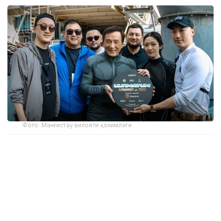
Фото: Манғистау вилояти ҳокимлиги
Armour of God: Ultimatum халқаро бадиий
фильмини суратга олиш ишлари Манғистау
вилоятида расман бошланди.
Манғистау вилояти ҳокимлиги матбуот
хизматининг хабар беришича, режиссёр Роберт
Кун ва дунёга машҳур актёр Жеки Чан очилиш