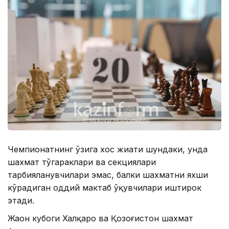
Чемпионатнинг ўзига хос жиҳати шундаки, унда
шахмат тўгараклари ва секциялари
тарбияланувчилари эмас, балки шахматни яхши
кўрадиган оддий мактаб ўқувчилари иштирок
этади.
Жаҳон кубоги Халқаро ва Қозоғистон шахмат