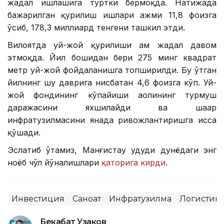
жадал ишлашига туртки бермоқда. Натижада
бажарилган қурилиш ишлари ҳажми 11,8 фоизга
ўсиб, 178,3 миллиард тенгени ташкил этди.
Вилоятда уй-жой қурилиши ҳам жадал давом
этмоқда. Йил бошидан бери 275 минг квадрат
метр уй-жой фойдаланишга топширилди. Бу ўтган
йилнинг шу даврига нисбатан 4,6 фоизга кўп. Уй-
жой фондининг кўпайиши аҳолининг турмуш
даражасини яхшилайди ва шаҳар
инфратузилмасини янада ривожлантиришга ҳисса
қўшади.
Эслатиб ўтамиз, Манғистау ҳудуди дунёдаги энг
ноёб чўл йўналишлари
қаторига кирди
.
Инвестиция
Саноат
Инфратузилма
Логистик
Бекабат Узаков