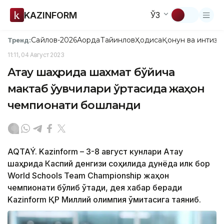
KAZINFORM
ЎЗ
Сайлов-2026
Ақорда
Тайинлов
Ҳодиса
Қонун ва интизо
Тренд:
11:11, 04 Август 2023
Ақтау шаҳрида шахмат бўйича
мактаб ўқувчилари ўртасида жаҳон
чемпионати бошланди
AQTAÝ. Kazinform – 3-8 август кунлари Ақтау
шаҳрида Каспий денгизи соҳилида дунёда илк бор
World Schools Team Championship жаҳон
чемпионати бўлиб ўтади, дея хабар беради
Kazinform ҚР Миллий олимпия қўмитасига таяниб.