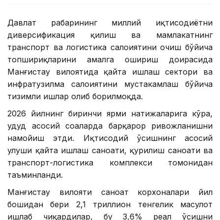
Давлат раҳбарининг миллий иқтисодиётни
диверсификация қилиш ва мамлакатнинг
транспорт ва логистика салоҳиятини очиш бўйича
топшириқларини амалга ошириш доирасида
Манғистау вилоятида қайта ишлаш сектори ва
инфратузилма салоҳиятини мустаҳкамлаш бўйича
тизимли ишлар олиб борилмоқда.
2026 йилнинг биринчи ярми натижаларига кўра,
ҳудуд асосий соҳаларда барқарор ривожланишни
намойиш этди. Иқтисодий ўсишнинг асосий
улуши қайта ишлаш саноати, қурилиш саноати ва
транспорт-логистика комплекси томонидан
таъминланди.
Манғистау вилояти саноат корхоналари йил
бошидан бери 2,1 триллион тенгелик маҳсулот
ишлаб чиқардилар, бу 3,6% реал ўсишни