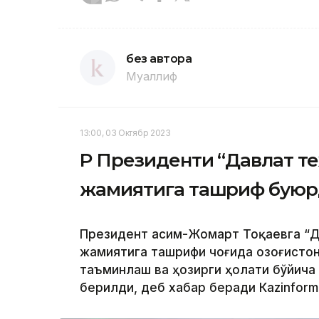
без автора
Муаллиф
13:00, 03 Октябр 2023
ҚР Президенти “Давлат т
жамиятига ташриф бую
Президент Қасим-Жомарт Тоқаевга “Д
жамиятига ташрифи чоғида Қозоғисто
таъминлаш ва ҳозирги ҳолати бўйича
берилди, деб хабар беради Каzinform