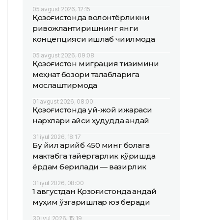
05 avgust 2026, 12:15
Қозоғистонда волонтёрликни
ривожлантиришнинг янги
концепцияси ишлаб чиқилмоқда
05 avgust 2026, 09:08
Қозоғистон миграция тизимини
меҳнат бозори талабларига
мослаштирмоқда
01 avgust 2026, 08:00
Қозоғистонда уй-жой ижараси
нархлари қайси ҳудудда қандай
31 iyul 2026, 18:17
Бу йил қарийб 450 минг болага
мактабга тайёргарлик кўришда
ёрдам берилади — вазирлик
31 iyul 2026, 08:00
1 августдан Қозоғистонда қандай
муҳим ўзгаришлар юз беради
30 iyul 2026, 15:19