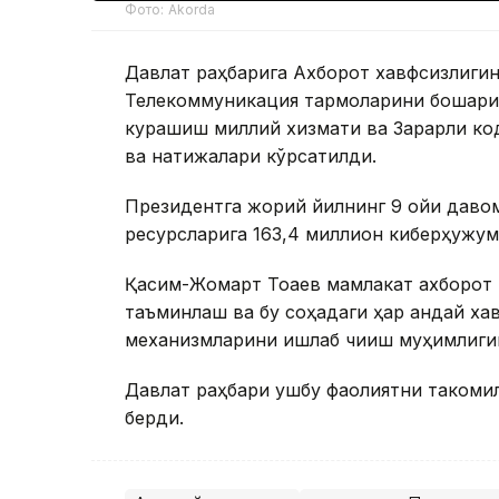
Фото: Akorda
Давлат раҳбарига Ахборот хавфсизлиги
Телекоммуникация тармоқларини бошқари
курашиш миллий хизмати ва Зарарли ко
ва натижалари кўрсатилди.
Президентга жорий йилнинг 9 ойи даво
ресурсларига 163,4 миллион киберҳужум
Қасим-Жомарт Тоқаев мамлакат ахборот
таъминлаш ва бу соҳадаги ҳар қандай ха
механизмларини ишлаб чиқиш муҳимлиги
Давлат раҳбари ушбу фаолиятни такомил
берди.