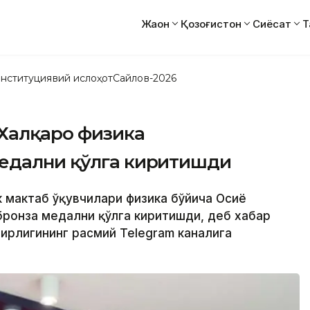
Жаҳон
Қозоғистон
Сиёсат
Т
нституциявий ислоҳот
Сайлов-2026
 Халқаро физика
едални қўлга киритишди
ик мактаб ўқувчилари физика бўйича Осиё
бронза медални қўлга киритишди, деб хабар
зирлигининг расмий Telegram каналига