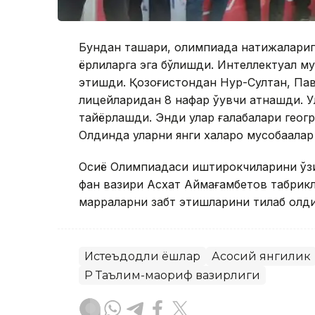
Бундан ташқари, олимпиада натижаларига
ёрлиқларга эга бўлишди. Интеллектуал 
этишди. Қозоғистондан Нур-Султан, Пав
лицейларидан 8 нафар ўқувчи қатнашди. 
тайёрлашди. Энди улар ғалабалари геог
Олдинда уларни янги халқаро мусобақалар
Осиё Олимпиадаси иштирокчиларини ўз
фан вазири Асхат Аймағамбетов табрикла
марраларни забт этишларини тилаб қолди
Истеъдодли ёшлар
Асосий янгилик
ҚР Таълим-маориф вазирлиги