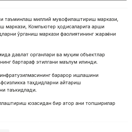
ни таъминлаш миллий мувофиқлаштириш маркази,
ш маркази, Компьютер ҳодисаларига қарши
дларни ўрганиш маркази фаолиятининг жараёни
мида давлат органлари ва муҳим объектлар
нинг бартараф этилгани маълум қилинди.
 инфратузилмасининг барқарор ишлашини
вфсизликка таҳдидларни қайтариш
ни таъкидлади.
лаштириш юзасидан бир қатор аниқ топшириқлар