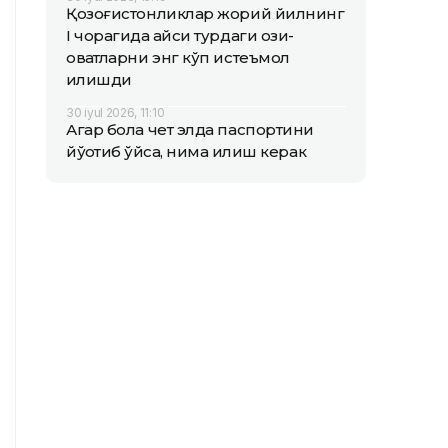
Қозоғистонликлар жорий йилнинг
I чорагида қайси турдаги озиқ-
овқатларни энг кўп истеъмол
қилишди
30 iyul 2026, 11:10
Агар бола чет элда паспортини
йўқотиб қўйса, нима қилиш керак