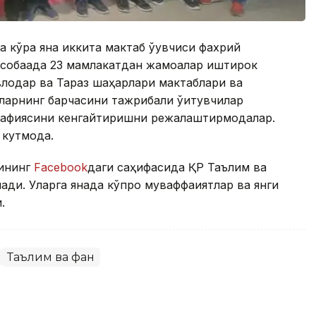
 кўра яна иккита мактаб ўқувчиси фахрий
мусобақада 23 мамлакатдан жамоалар иштирок
лодар ва Тараз шаҳарлари мактаблари ва
Уларнинг барчасини тажрибали ўқитувчилар
рафиясини кенгайтиришни режалаштирмоқдалар.
 кутмоқда.
ининг
Facebook
даги саҳифасида ҚР Таълим ва
ди. Уларга янада кўпроқ муваффақиятлар ва янги
.
Таълим ва фан