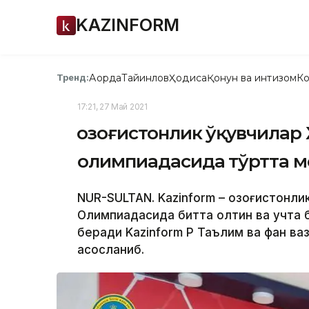
KAZINFORM
Ақорда
Тайинлов
Ҳодиса
Қонун ва интизом
Ко
Тренд:
17:21, 27 Май 2021
Қозоғистонлик ўқувчилар
олимпиадасида тўртта м
NUR-SULTAN. Kazinform – Қозоғистонл
Олимпиадасида битта олтин ва учта 
беради Kazinform ҚР Таълим ва фан ва
асосланиб.