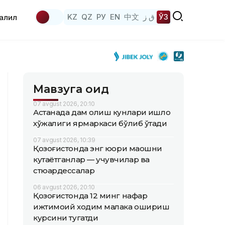
KZ
QZ
РУ
EN
中文
ق ز
ЎЗ
аҳлил
Мавзуга оид
07 avgust 2026, 20:10
Астанада дам олиш кунлари қишлоқ
хўжалиги ярмаркаси бўлиб ўтади
07 avgust 2026, 10:39
Қозоғистонда энг юқори маошни
кутаётганлар — учувчилар ва
стюардессалар
06 avgust 2026, 20:10
Қозоғистонда 12 минг нафар
ижтимоий ходим малака ошириш
курсини тугатди