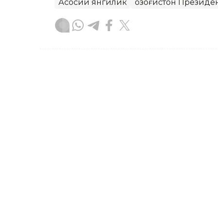
Асосий янгилик
Қозоғистон Президе
Бекабат Узаков
Муаллиф
09:05, 18 Сентябр 2023
18 ёшли Аружан Сағинди
бўлди
Қозоғистонлик спортчи, 18 ёшли Аруж
ғолиби бўлди, деб хабар беради Каzi