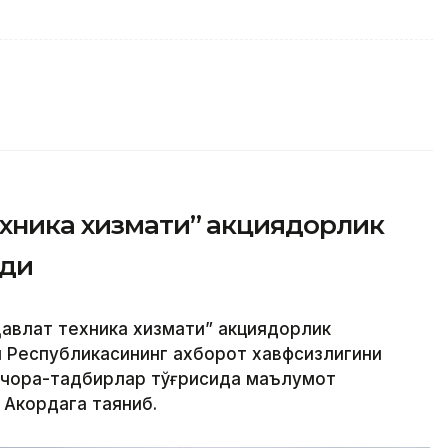
ехника хизмати” акциядорлик
рди
авлат техника хизмати” акциядорлик
н Республикасининг ахборот хавфсизлигини
 чора-тадбирлар тўғрисида маълумот
 Акордага таяниб.