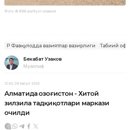
Фото: ҚР ФВВ матбуот хизмати
ҚР Фавқулодда вазиятлар вазирлиги
Табиий офа
Бекабат Узаков
Муаллиф
12:40, 09 Август 2026
Алматида Қозоғистон - Хитой
зилзила тадқиқотлари маркази
очилди