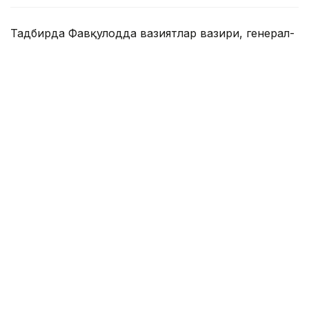
Тадбирда Фавқулодда вазиятлар вазири, генерал-
лейтенант Чингиз Аринов, Алмати ҳокими Дархан
Сатибалди, Хитой Халқ Республикасининг
Алматидаги Бош консули Су Фанцю, ХХР Зилзила
бошқармаси Геофизика институти вакиллари,
давлат органлари, илмий жамоатчилик вакиллари
ва таклиф этилган меҳмонлар иштирок этдилар.