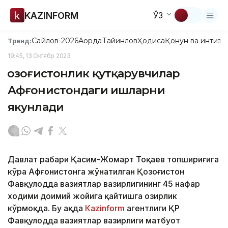
KAZINFORM
ЎЗ
Сайлов-2026
Ақорда
Тайинлов
Ҳодиса
Қонун ва интизо
Тренд:
19:45, 13 Октябр 2023
Қозоғистонлик қутқарувчилар
Афғонистондаги ишларни
якунлади
Давлат раҳбари Қасим-Жомарт Тоқаев топшириғига
кўра Афғонистонга жўнатилган Қозоғистон
Фавқулодда вазиятлар вазирлигининг 45 нафар
ходими доимий жойига қайтишга ҳозирлик
кўрмоқда. Бу ҳақда
Кazinform
агентлиги ҚР
Фавқулодда вазиятлар вазирлиги матбуот