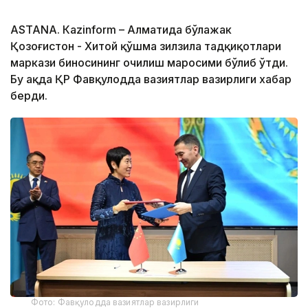
ASTANА. Кazinform – Алматида бўлажак
Қозоғистон - Хитой қўшма зилзила тадқиқотлари
маркази биносининг очилиш маросими бўлиб ўтди.
Бу ҳақда ҚР Фавқулодда вазиятлар вазирлиги хабар
берди.
Фото: Фавқулодда вазиятлар вазирлиги