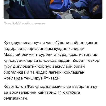
Фото: ҚР ФВВ матбуот хизмати
Қутқарувчилар кучли чанг бўрони вайрон қилган
чодирлар шаҳарчасини ҳам кўздан кечирди.
Маҳаллий ҳокимият сўровига кўра, қозоғистонлик
қутқарувчилар ва шифокорлардан иборат тезкор
гуруҳ дипломатик корпус вакиллари билан
биргаликда 9 та чодир лагери жойлашган
жойларда текширув ўтказди.
Қозоғистон Фавқулодда вазиятлар вазирлиги куч
ва воситаларини қайтариш 14 октябрга
белгиланган.