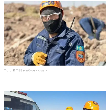
Фото: ҚР ФВВ матбуот хизмати