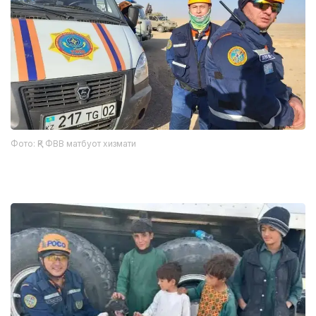
Фото: ҚР ФВВ матбуот хизмати