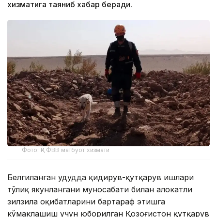
хизматига таяниб хабар беради.
Фото: ҚР ФВВ матбуот хизмати
Белгиланган ҳудудда қидирув-қутқарув ишлари
тўлиқ якунлангани муносабати билан ҳалокатли
зилзила оқибатларини бартараф этишга
кўмаклашиш учун юборилган Қозоғистон қутқарув