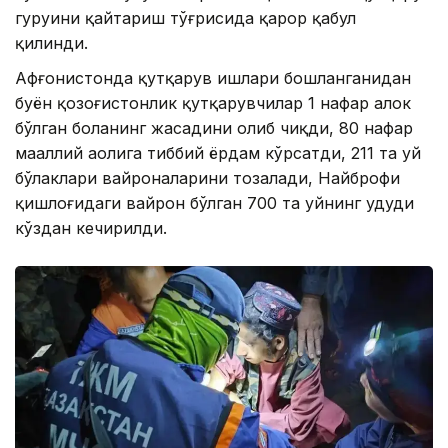
гуруҳини қайтариш тўғрисида қарор қабул
қилинди.
Афғонистонда қутқарув ишлари бошланганидан
буён қозоғистонлик қутқарувчилар 1 нафар ҳалок
бўлган боланинг жасадини олиб чиқди, 80 нафар
маҳаллий аҳолига тиббий ёрдам кўрсатди, 211 та уй
бўлаклари вайроналарини тозалади, Найброфи
қишлоғидаги вайрон бўлган 700 та уйнинг ҳудуди
кўздан кечирилди.