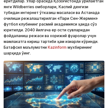
ёритдилар. Улар орасида Қозоғистонда қурилаётган
янги Wildberries омборлари, Каспий денгизи
тубидан интернет ўтказиш масаласи ва Астанада
очилиши режалаштирилган «Пари Сен-Жермен»
футбол клубининг расмий академияси ҳақида сўз
юритилди. 2040 йилгача ер ости сувларидан
фойдаланиш режаси ва хорижий фуқаролар учун
мамлакатга кириш тартиби ҳам қизиқарли кўринди.
Батафсил маълумотни
Кazinform
мухбирининг
шарҳида ўқинг.