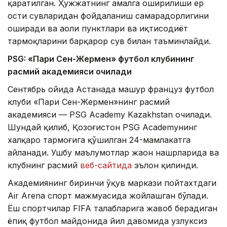
қаратилган. Ҳужжатнинг амалга оширилиши ер
ости сувларидан фойдаланиш самарадорлигини
оширади ва аҳоли пунктлари ва иқтисодиёт
тармоқларини барқарор сув билан таъминлайди.
PSG: «Пари Сен-Жермен» футбол клубининг
расмий академияси очилади
Сентябрь ойида Астанада машҳур француз футбол
клуби «Пари Сен-Жермен»нинг расмий
академияси — PSG Academy Kazakhstan очилади.
Шундай қилиб, Қозоғистон PSG Academyнинг
халқаро тармоғига қўшилган 24-мамлакатга
айланади. Ушбу маълумотлар жаҳон нашрларида ва
клубнинг расмий
веб-сайтида
эълон қилинди.
Академиянинг биринчи ўқув маркази пойтахтдаги
Air Arena спорт мажмуасида жойлашган бўлади.
Ёш спортчилар FIFA талабларига жавоб берадиган
ёпиқ футбол майдонида йил давомида узлуксиз