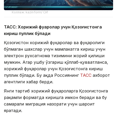
Коллаж: kazinform/ СИ
ТАСС: Хорижий фуқаролар учун Қозоғистонга
кириш пуллик бўлади
Қозоғистон хорижий фуқаролар ва фуқаролиги
бўлмаган шахслар учун мамлакатга кириш учун
электрон рухсатнома тизимини жорий қилиши
мумкин. Агар ушбу ўзгариш қўллаб-қувватланса,
хорижий фуқаролар учун Қозоғистонга кириш
пуллик бўлади. Бу ҳақда Россиянинг
ТАСС
ахборот
агентлиги хабар берди.
Янги тартиб хорижий фуқароларга Қозоғистонга
рақамли форматда киришга имкон беради ва бу
самарали миграция назорати учун шароит
яратади.