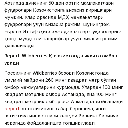
Ҳозирда дунёнинг 50 дан ортиқ мамлакатлари
фуқаролари Қозоғистонга визасиз киришлари
мумкин. Улар орасида МДҲ мамлакатлари
фуқаролари учун визасиз режим, шунингдек,
Европа Иттифоқига аъзо давлатлар фуқароларига
қисқа муддатли ташрифлар учун визасиз режим
қўлланилади.
Report: Wildberries Қозоғистонда иккита омбор
қуради
Россиянинг Wildberries бозори Қозоғистонда
умумий майдони 260 минг квадрат метр бўлган
омбор мажмуаларини қурмоқда. Улардан 160 минг
квадрат метрлик омбор Астанада, яна 100 минг
квадрат метрлик омбор эса Алматида жойлашади.
Report
агентлигининг хабар беришича, янги
логистика иншоотлари келгуси йилнинг биринчи
чорагида фойдаланишга топширилади.