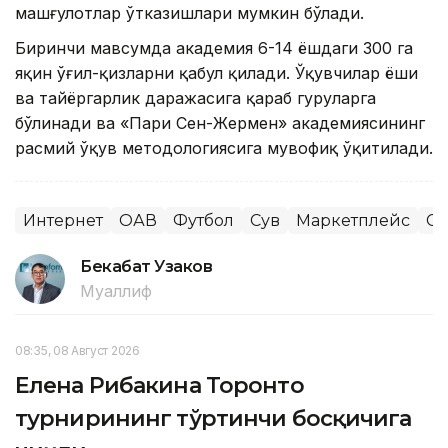
машғулотлар ўтказишлари мумкин бўлади.
Биринчи мавсумда академия 6-14 ёшдаги 300 га
яқин ўғил-қизларни қабул қилади. Ўқувчилар ёши
ва тайёргарлик даражасига қараб гуруҳларга
бўлинади ва «Пари Сен-Жермен» академиясининг
расмий ўқув методологиясига мувофиқ ўқитилади.
Интернет
ОАВ
Футбол
Сув
Маркетплейс
Сп
Бекабат Узаков
Муаллиф
08:35, 08 Август 2026
Елена Рибакина Торонто
турнирининг тўртинчи босқичига