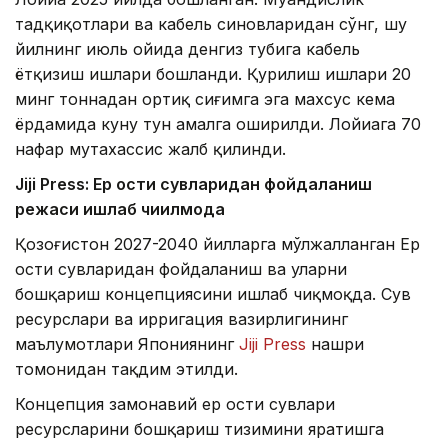
тадқиқотлари ва кабель синовларидан сўнг, шу
йилнинг июль ойида денгиз тубига кабель
ётқизиш ишлари бошланди. Қурилиш ишлари 20
минг тоннадан ортиқ сиғимга эга махсус кема
ёрдамида куну тун амалга оширилди. Лойиҳага 70
нафар мутахассис жалб қилинди.
Jiji Press: Ер ости сувларидан фойдаланиш
режаси ишлаб чиқилмоқда
Қозоғистон 2027-2040 йилларга мўлжалланган Ер
ости сувларидан фойдаланиш ва уларни
бошқариш концепциясини ишлаб чиқмоқда. Сув
ресурслари ва ирригация вазирлигининг
маълумотлари Япониянинг
Jiji Press
нашри
томонидан тақдим этилди.
Концепция замонавий ер ости сувлари
ресурсларини бошқариш тизимини яратишга