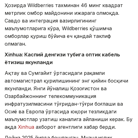
Ҳозирда Wildberries тахминан 46 минг квадрат
метрлик омбор майдонини ижарага олмоқда.
Савдо ва интеграция вазирлигининг
маълумотларига кўра, Wildberries қўшимча
омборлар қуриш бўйича ҳеч қандай таклиф
олмаган.
Xinhuа: Каспий денгизи тубига оптик кабель
ётқизиш якунланди
Ақтау ва Сумгайит ўртасидаги рақамли
автомагистрал қурилишининг энг қийин босқичи
якунланди. Янги йўналиш Қозоғистон ва
Озарбайжоннинг телекоммуникация
инфратузилмасини тўғридан-тўғри боғлаши ва
Осиё ва Европа ўртасида юқори тезликдаги
маълумотлар узатиш каналига айланиши керак. Бу
ҳақда
Xinhua
ахборот агентлиги хабар берди.
Лойиҳа 2025 йилда бошланган. Муҳандислик