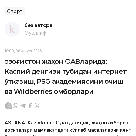
Спорт
без автора
Муаллиф
10:00, 08 Август 2026
Қозоғистон жаҳон ОАВларида:
Каспий денгизи тубидан интернет
ўтказиш, PSG академиясини очиш
ва Wildberries омборлари
ASTANА. Кazinform - Одатдагидек, жаҳон ахборот
воситалари мамлакатдаги кўплаб масалаларни кенг