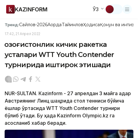
KAZINFORM
ЎЗ
Сайлов-2026
Ақорда
Тайинлов
Ҳодиса
Қонун ва интизо
Тренд:
17:42, 21 Апрел 2022
Қозоғистонлик кичик ракетка
усталари WТТ Youth Cоntender
турнирида иштирок этишади
NUR-SULTAN. Кazinform - 27 апрелдан 3 майга қадар
Австриянинг Линц шаҳрида стол тенниси бўйича
ёшлар ўртасида WТТ Youth Contender турнири
бўлиб ўтади. Бу ҳақда Kazinform Оlympic.kz га
асосланиб хабар беради.