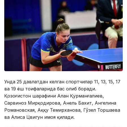
Унда 25 давлатдан келган спортчилар 11, 13, 15, 17
ва 19 ёш тоифаларида баҳс олиб боради.
Қозоғистон шарафини Алан Қурманғалиев,
Сарвиноз Мирқодирова, Анель Бахит, Ангелина
Романовская, Аққу Темирханова, Гўзел Торшаева
ва Алиса Цвигун ҳимоя қилади.