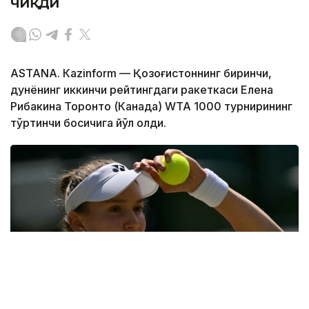
чиқди
ASTANА. Кazinform — Қозоғистоннинг биринчи,
дунёнинг иккинчи рейтингдаги ракеткаси Елена
Рибакина Торонто (Канада) WТА 1000 турнирининг
тўртинчи босқичига йўл олди.