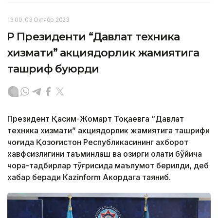
13:00, 03 Октябр 2023
ҚР Президенти “Давлат техника
хизмати” акциядорлик жамиятига
ташриф буюрди
Президент Қасим-Жомарт Тоқаевга “Давлат
техника хизмати” акциядорлик жамиятига ташрифи
чоғида Қозоғистон Республикасининг ахборот
хавфсизлигини таъминлаш ва ҳозирги ҳолати бўйича
чора-тадбирлар тўғрисида маълумот берилди, деб
хабар беради Каzinform Акордага таяниб.