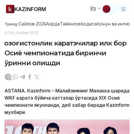
KAZINFORM
ЎЗ
Сайлов-2026
Ақорда
Тайинлов
Ҳодиса
Қонун ва интизо
Тренд:
07:40, 24 Июл 2023
Қозоғистонлик каратэчилар илк бор
Осиё чемпионатида биринчи
ўринни олишди
ASTANА. Кazinform – Малайзиянинг Малакка шаҳрида
WKF каратэ бўйича катталар ўртасида ХIХ Осиё
чемпионати якунланди, деб хабар беради Кazinform
мухбири.