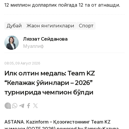
12 миллион долларлик пойгада 12 та от қатнашди.
Дубай
Жаҳон янгиликлари
Спорт
Ляззат Сейданова
Муаллиф
08:05, 09 Август 2026
Илк олтин медаль: Team KZ
“Келажак ўйинлари – 2026”
турнирида чемпион бўлди
ASTANА. Кazinform – Қозоғистоннинг Team KZ
жамоаси (GOTF 2026) powered by Samruk-Kazyna