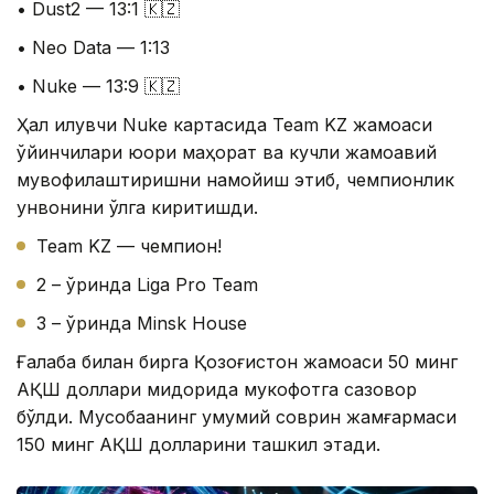
• Dust2 — 13:1 🇰🇿
• Neo Data — 1:13
• Nuke — 13:9 🇰🇿
Ҳал қилувчи Nuke картасида Team KZ жамоаси
ўйинчилари юқори маҳорат ва кучли жамоавий
мувофиқлаштиришни намойиш этиб, чемпионлик
унвонини қўлга киритишди.
Team KZ — чемпион!
2 – ўринда Liga Pro Team
3 – ўринда Minsk House
Ғалаба билан бирга Қозоғистон жамоаси 50 минг
АҚШ доллари миқдорида мукофотга сазовор
бўлди. Мусобақанинг умумий соврин жамғармаси
150 минг АҚШ долларини ташкил этади.