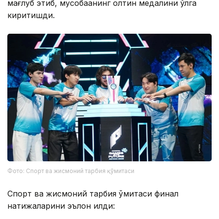
мағлуб этиб, мусобақанинг олтин медалини қўлга
киритишди.
Фото: Спорт ва жисмоний тарбия қўмитаси
Спорт ва жисмоний тарбия қўмитаси финал
натижаларини эълон қилди: