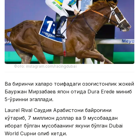
Фото: instagram.com/racingdubai
Ва биринчи халқаро тоифадаги қозоғистонлик жокей
Бауржан Мирзабаев япон отида Dura Erede миниб
5-ўринни эгаллади.
Laurel Rival Саудия Арабистони байроғини
кўтариб, 7 миллион доллар ва 9 мусобақадан
иборат бўлган мусобақанинг якуни бўлган Dubai
World Cupни олиб кетди.