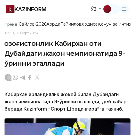
KAZINFORM
ЎЗ
Сайлов-2026
Ақорда
Тайинлов
Ҳодиса
Қонун ва интизо
Тренд:
13:33, 31 Март 2024
Қозоғистонлик Кабирхан оти
Дубайдаги жаҳон чемпионатида 9-
ўринни эгаллади
Кабирхан ирландиялик жокей билан Дубайдаги
жаҳон чемпионатида 9-ўринни эгаллади, деб хабар
беради Kazinform “Спорт Шредингера”га таяниб.