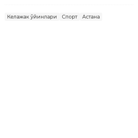
Келажак ўйинлари
Спорт
Астана
Бекабат Узаков
Муаллиф
10:00, 08 Август 2026
Қозоғистон жаҳон ОАВларида:
Каспий денгизи тубидан интернет
ўтказиш, PSG академиясини очиш
ва Wildberries омборлари
ASTANА. Кazinform - Одатдагидек, жаҳон ахборот
воситалари мамлакатдаги кўплаб масалаларни кенг