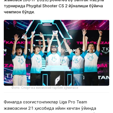
турнирида Phygital Shooter CS 2 йўналиши бўйича
чемпион бўлди.
Фото: Спорт ва жисмоний тарбия қўмитаси
Финалда қозоғистонликлар Liga Pro Team
жамоасини 2:1 ҳисобида қийин кечган ўйинда