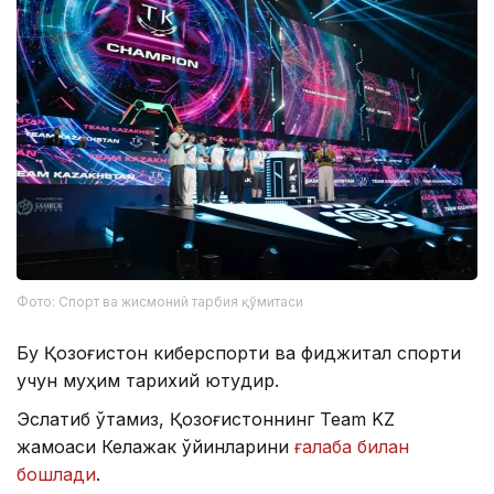
Фото: Спорт ва жисмоний тарбия қўмитаси
Бу Қозоғистон киберспорти ва фиджитал спорти
учун муҳим тарихий ютуқдир.
Эслатиб ўтамиз, Қозоғистоннинг Team KZ
жамоаси Келажак ўйинларини
ғалаба билан
бошлади
.