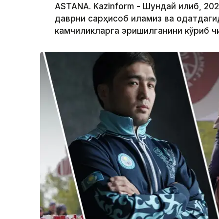
ASTANA. Kazinform - Шундай қилиб, 20
даврни сарҳисоб қиламиз ва одатдагид
камчиликларга эришилганини кўриб чи