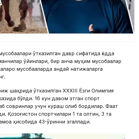
мусобақалари ўтказилган давр сифатида ёдда
манчилар ўйинлари, бир қанча муҳим мусобақалар
алқаро мусобақаларда қандай натижаларга
нг.
иж шаҳрида ўтказилган XXXIII Ёзги Олимпия
казида бўлди. 16 кун давом этган спорт
б совринлар учун кураш олиб бордилар. Фақат
ди. Қозоғистон спортчилари 1 та олтин, 3 та
амоа ҳисобида 43-ўринни эгаллади.