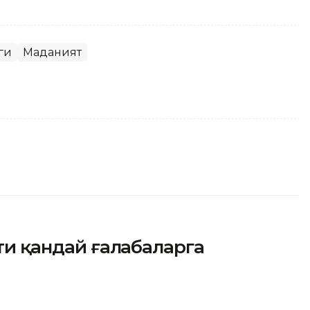
ги
Маданият
рти қандай ғалабаларга