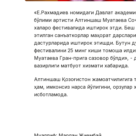
«Е.Рахмадиев номидаги Давлат академи
бўлими артисти Алтиншаш Муқатаева Сочи
халқаро фестивалида иштирок этди. Беш
этилган санъаткорлар маҳорат дарслари
дастурларида иштирок этишди. Бутун ду
фестивалини 25 минг киши томоша қилди
Муқатаева Гран-прига сазовор бўлди», 
вазирлиги матбуот хизмати хабарида.
Алтиншаш Қозоғистон жамоатчилигига т
ҳам, имконсиз нарса йўқлигини, орзулар ҳ
исботламоқда.
Муаллиф: Марлан Жиембай