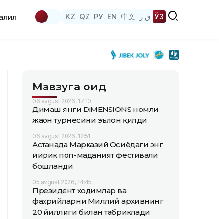
KZ
QZ
РУ
EN
中文
ق ز
ЎЗ
аҳлил
Мавзуга оид
06 avgust 2026, 17:10
Димаш янги DiMENSIONS номли
жаҳон турнесини эълон қилди
06 avgust 2026, 12:51
Астанада Марказий Осиёдаги энг
йирик поп-маданият фестивали
бошланди
05 avgust 2026, 14:45
Президент ходимлар ва
фахрийларни Миллий архивнинг
20 йиллиги билан табриклади