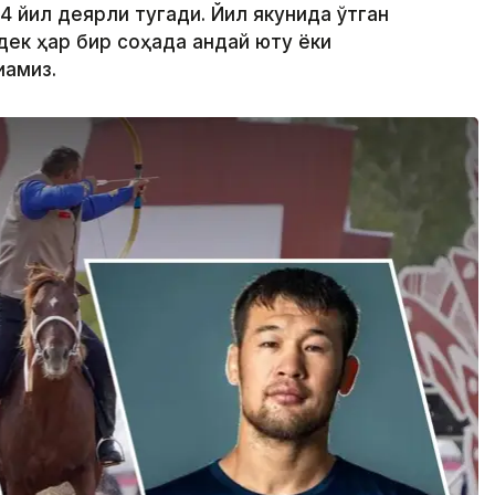
24 йил деярли тугади. Йил якунида ўтган
ек ҳар бир соҳада қандай ютуқ ёки
қамиз.