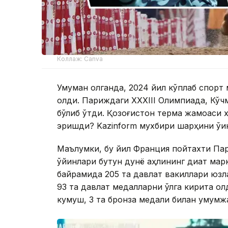
Коллаж: Canva
Умуман олганда, 2024 йил кўплаб спорт 
қолди. Париждаги XXXIII Олимпиада, Кўч
бўлиб ўтди. Қозоғистон терма жамоаси х
эришди? Kazinform мухбири шарҳини ўқи
Маълумки, бу йил Франция пойтахти Пар
ўйинлари бутун дунё аҳлининг диққат мар
байрамида 205 та давлат вакиллари юзла
93 та давлат медалларни қўлга кирита ол
кумуш, 3 та бронза медали билан умумж