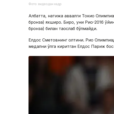
Фото: видеодан кадр
Албатта, натижа аввалги Токио Олимпиа
бронза) яхшироқ. Бироқ, уни Рио-2016 ўйи
бронза) билан таққослаб бўлмайди.
Елдос Сметовнинг олтини. Рио Олимпиа
медални қўлга киритган Елдос Париж бос