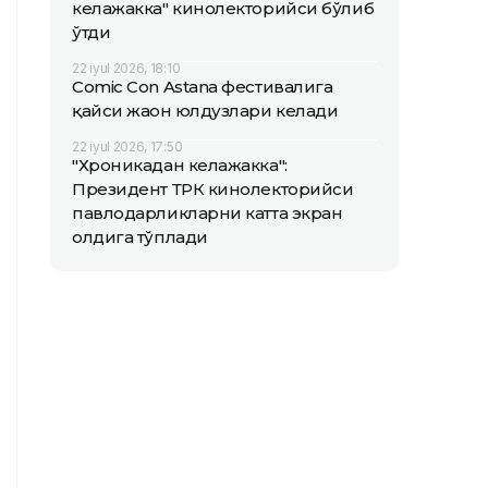
келажакка" кинолекторийси бўлиб
ўтди
22 iyul 2026, 18:10
Comic Con Astana фестивалига
қайси жаҳон юлдузлари келади
22 iyul 2026, 17:50
"Хроникадан келажакка":
Президент ТРК кинолекторийси
павлодарликларни катта экран
олдига тўплади