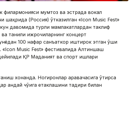
к филармонияси мумтоз ва эстрада вокал
 шаҳрида (Россия) ўтказилган «Icon Music Fest»
 кун давомида турли мамлакатлардан таклиф
 ва таниқли ижрочиларнинг концерт
нёдан 100 нафар санъаткор иштирок этган қўшиқ
. «Icon Music Fest» фестивалида Алтиншаш
- дейилади ҚР Маданият ва спорт ишлари
аниш хонанда. Ногиронлар аравачасига ўтирса
ар қандай чўққига етаклашини тақдири билан