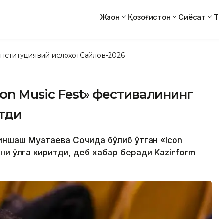
Жаҳон
Қозоғистон
Сиёсат
Т
нституциявий ислоҳот
Сайлов-2026
con Music Fest» фестивалининг
итди
иншаш Муқатаева Сочида бўлиб ўтган «Icon
ни қўлга киритди, деб хабар беради Kazinform