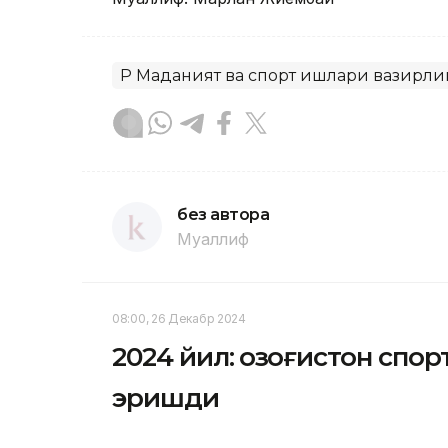
ҚР Маданият ва спорт ишлари вазирли
без автора
Муаллиф
08:00, 26 Декабр 2024
2024 йил: Қозоғистон спо
эришди