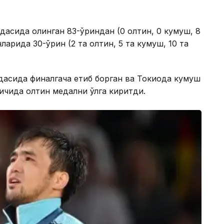
дасида олинган 83-ўриндан (0 олтин, 0 кумуш, 8
нларида 30-ўрин (2 та олтин, 5 та кумуш, 10 та
дасида финалгача етиб борган ва Токиода кумуш
қичида олтин медални қўлга киритди.