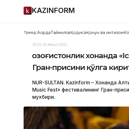
KAZINFORM
Ақорда
Тайинлов
Ҳодиса
Қонун ва интизом
Ко
Тренд:
16:23, 30 Август 2022
Қозоғистонлик хонанда «I
Гран-присини қўлга кир
NUR-SULTAN. Kazinform – Хонанда Алт
Music Fest» фестивалининг Гран-приси
мухбири.