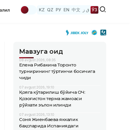
KZ
QZ
РУ
EN
中文
ق ز
ЎЗ
аҳлил
Мавзуга оид
08 avgust 2026, 08:35
Елена Рибакина Торонто
турнирининг тўртинчи босқичига
чиқди
07 avgust 2026, 19:10
Қояга кўтарилиш бўйича ОЧ:
Қозоғистон терма жамоаси
рўйхати эълон қилинди
07 avgust 2026, 13:10
Соня Жиенбаева яккалик
баҳсларида Испаниядаги