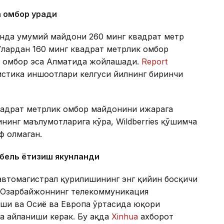
а омбор қуради
тонда умумий майдони 260 минг квадрат метр
Улардан 160 минг квадрат метрлик омбор
ик омбор эса Алматида жойлашади.
Report
гистика иншоотлари келгуси йилнинг биринчи
квадрат метрлик омбор майдонини ижарага
нинг маълумотларига кўра, Wildberries қўшимча
ф олмаган.
абель ётқизиш якунланди
автомагистрал қурилишининг энг қийин босқичи
а Озарбайжоннинг телекоммуникация
аши ва Осиё ва Европа ўртасида юқори
а айланиши керак. Бу ҳақда
Xinhua
ахборот