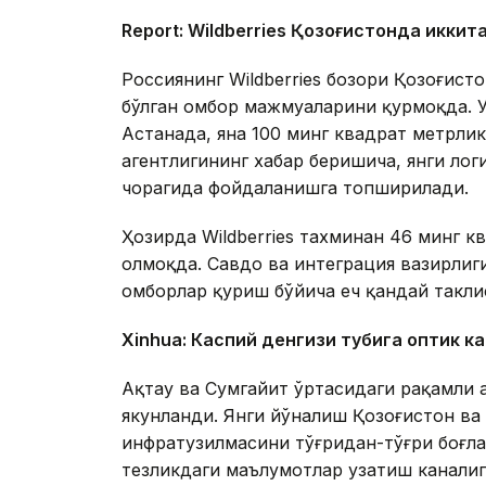
Report: Wildberries Қозоғистонда иккит
Россиянинг Wildberries бозори Қозоғис
бўлган омбор мажмуаларини қурмоқда. 
Астанада, яна 100 минг квадрат метрл
агентлигининг хабар беришича, янги ло
чорагида фойдаланишга топширилади.
Ҳозирда Wildberries тахминан 46 минг 
олмоқда. Савдо ва интеграция вазирлиги
омборлар қуриш бўйича ҳеч қандай такли
Xinhuа: Каспий денгизи тубига оптик к
Ақтау ва Сумгайит ўртасидаги рақамли 
якунланди. Янги йўналиш Қозоғистон в
инфратузилмасини тўғридан-тўғри боғл
тезликдаги маълумотлар узатиш каналиг