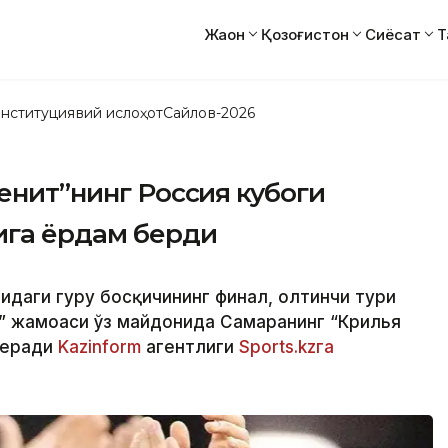
Жаҳон
Қозоғистон
Сиёсат
Т
нституциявий ислоҳот
Сайлов-2026
Зенит”нинг Россия кубоги
ига ёрдам берди
идаги гуруҳ босқичининг финал, олтинчи тури
” жамоаси ўз майдонида Самаранинг “Крилья
беради
Kazinform
агентлиги
Sports.kzга