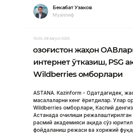
Бекабат Узаков
Муаллиф
10:00, 08 Август 2026
Қозоғистон жаҳон ОАВлар
интернет ўтказиш, PSG 
Wildberries омборлари
ASTANА. Кazinform - Одатдагидек, жа
масалаларни кенг ёритдилар. Улар о
Wildberries омборлари, Каспий денги
Астанада очилиши режалаштирилган
расмий академияси ҳақида сўз юритил
фойдаланиш режаси ва хорижий фуқар