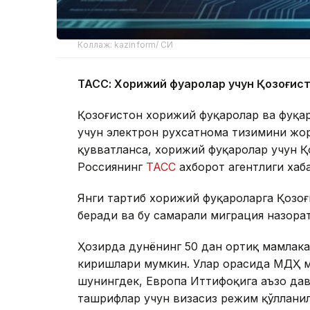
Коллаж: kazinform/ СИ
ТАСС: Хорижий фуқаролар учун Қозоғис
Қозоғистон хорижий фуқаролар ва фуқа
учун электрон рухсатнома тизимини жор
қувватланса, хорижий фуқаролар учун Қо
Россиянинг
ТАСС
ахборот агентлиги хаб
Янги тартиб хорижий фуқароларга Қозо
беради ва бу самарали миграция назора
Ҳозирда дунёнинг 50 дан ортиқ мамлака
киришлари мумкин. Улар орасида МДҲ м
шунингдек, Европа Иттифоқига аъзо дав
ташрифлар учун визасиз режим қўллани