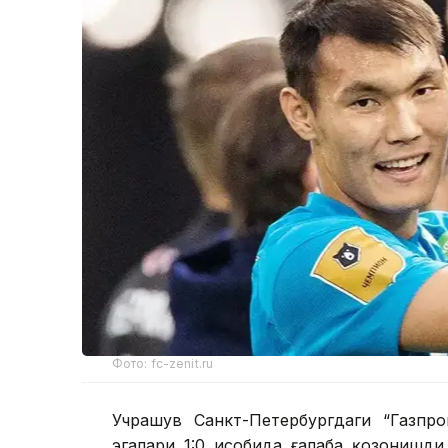
Фото: fc-zenit.ru
Учрашув Санкт-Петербургдаги “Газпр
эгалари 1:0 ҳисобида ғалаба қозонишди