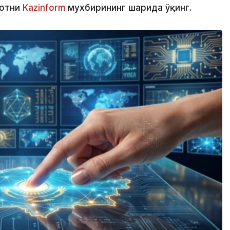
мотни
Кazinform
мухбирининг шарҳида ўқинг.