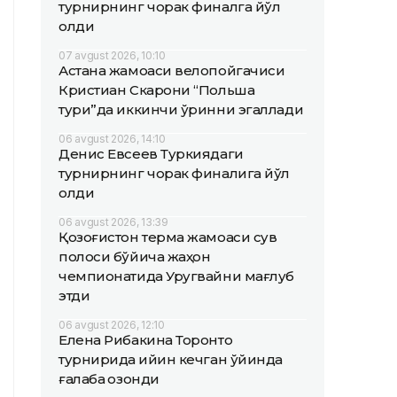
турнирнинг чорак финалга йўл
олди
07 avgust 2026, 10:10
Астана жамоаси велопойгачиси
Кристиан Скарони “Польша
тури”да иккинчи ўринни эгаллади
06 avgust 2026, 14:10
Денис Евсеев Туркиядаги
турнирнинг чорак финалига йўл
олди
06 avgust 2026, 13:39
Қозоғистон терма жамоаси сув
полоси бўйича жаҳон
чемпионатида Уругвайни мағлуб
этди
06 avgust 2026, 12:10
Елена Рибакина Торонто
турнирида қийин кечган ўйинда
ғалаба қозонди