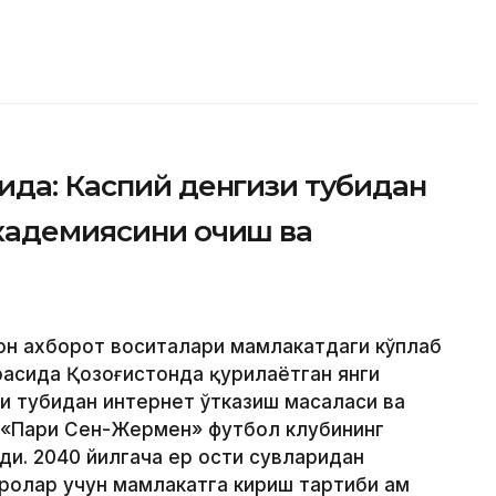
ида: Каспий денгизи тубидан
академиясини очиш ва
ҳон ахборот воситалари мамлакатдаги кўплаб
расида Қозоғистонда қурилаётган янги
зи тубидан интернет ўтказиш масаласи ва
 «Пари Сен-Жермен» футбол клубининг
ди. 2040 йилгача ер ости сувларидан
олар учун мамлакатга кириш тартиби ҳам