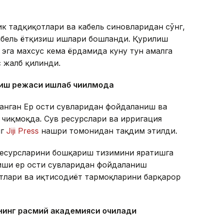
ик тадқиқотлари ва кабель синовларидан сўнг,
кабель ётқизиш ишлари бошланди. Қурилиш
 эга махсус кема ёрдамида куну тун амалга
с жалб қилинди.
ниш режаси ишлаб чиқилмоқда
анган Ер ости сувларидан фойдаланиш ва
чиқмоқда. Сув ресурслари ва ирригация
нг
Jiji Press
нашри томонидан тақдим этилди.
ресурсларини бошқариш тизимини яратишга
иши ер ости сувларидан фойдаланиш
ктлари ва иқтисодиёт тармоқларини барқарор
нинг расмий академияси очилади