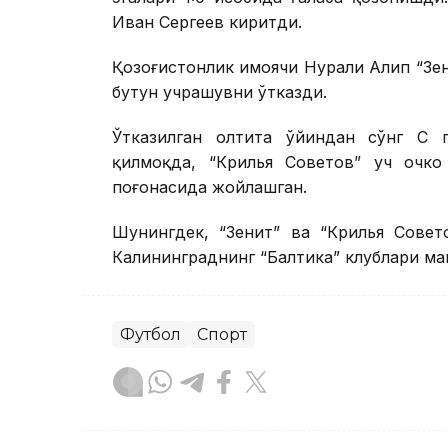
Иван Сергеев киритди.
Қозоғистонлик ҳимоячи Нурали Алип “Зе
бутун учрашувни ўтказди.
Ўтказилган олтита ўйиндан сўнг С г
қилмоқда, “Крилья Советов” уч очко
поғонасида жойлашган.
Шунингдек, “Зенит” ва “Крилья Совет
Калининграднинг “Балтика” клублари ма
Футбол
Спорт