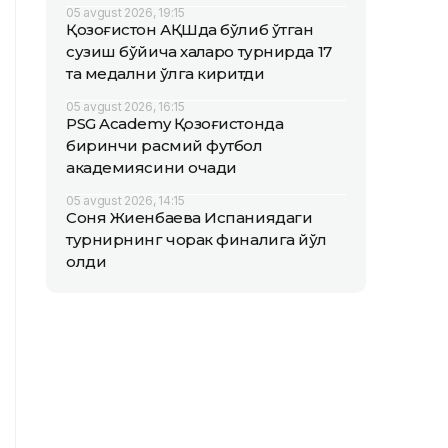
05 avgust 2026, 19:15
Қозоғистон АҚШда бўлиб ўтган
сузиш бўйича халқаро турнирда 17
та медални қўлга киритди
05 avgust 2026, 16:15
PSG Academy Қозоғистонда
биринчи расмий футбол
академиясини очади
05 avgust 2026, 14:15
Соня Жиенбаева Испаниядаги
турнирнинг чорак финалига йўл
олди