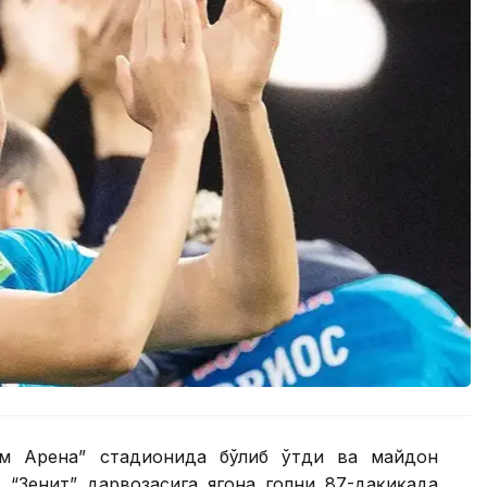
ом Арена” стадионида бўлиб ўтди ва майдон
. “Зенит” дарвозасига ягона голни 87-дақиқада