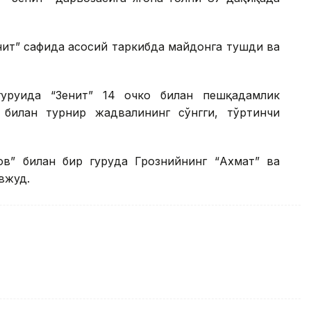
нит” сафида асосий таркибда майдонга тушди ва
уруҳида “Зенит” 14 очко билан пешқадамлик
 билан турнир жадвалининг сўнгги, тўртинчи
ов” билан бир гуруҳда Грознийнинг “Ахмат” ва
вжуд.