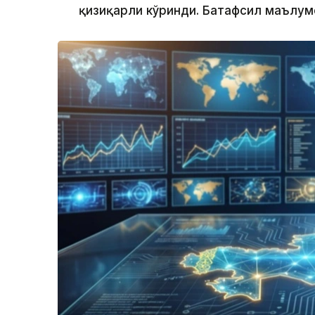
қизиқарли кўринди. Батафсил маълу