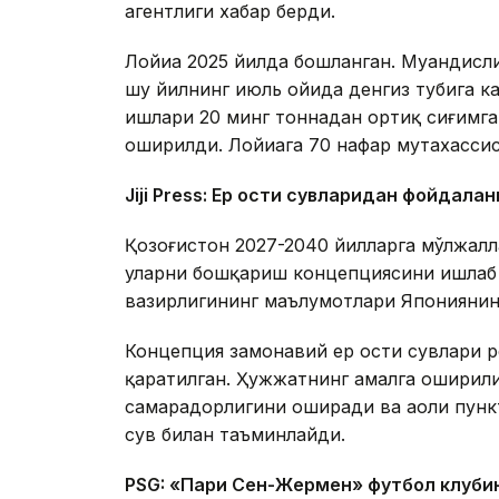
агентлиги хабар берди.
Лойиҳа 2025 йилда бошланган. Муҳандисл
шу йилнинг июль ойида денгиз тубига 
ишлари 20 минг тоннадан ортиқ сиғимга
оширилди. Лойиҳага 70 нафар мутахасси
Jiji Press: Ер ости сувларидан фойдала
Қозоғистон 2027-2040 йилларга мўлжалл
уларни бошқариш концепциясини ишлаб 
вазирлигининг маълумотлари Японияни
Концепция замонавий ер ости сувлари 
қаратилган. Ҳужжатнинг амалга оширил
самарадорлигини оширади ва аҳоли пун
сув билан таъминлайди.
PSG: «Пари Сен-Жермен» футбол клуби