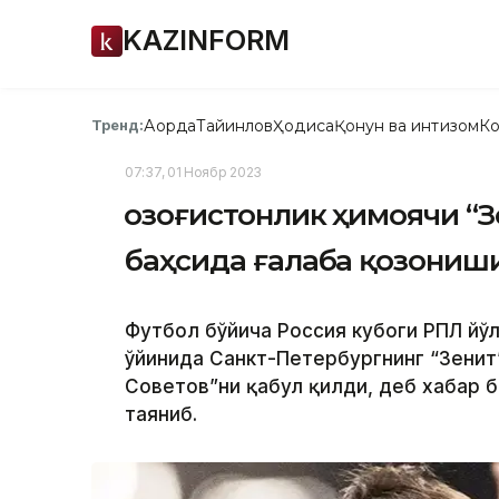
KAZINFORM
Ақорда
Тайинлов
Ҳодиса
Қонун ва интизом
Ко
Тренд:
07:37, 01 Ноябр 2023
Қозоғистонлик ҳимоячи “
баҳсида ғалаба қозониш
Футбол бўйича Россия кубоги РПЛ йўл
ўйинида Санкт-Петербургнинг “Зенит
Советов”ни қабул қилди, деб хабар 
таяниб.