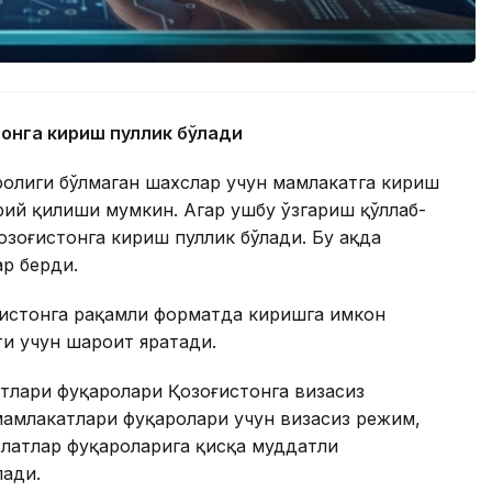
тонга кириш пуллик бўлади
ролиги бўлмаган шахслар учун мамлакатга кириш
ий қилиши мумкин. Агар ушбу ўзгариш қўллаб-
зоғистонга кириш пуллик бўлади. Бу ҳақда
ар берди.
ғистонга рақамли форматда киришга имкон
ти учун шароит яратади.
тлари фуқаролари Қозоғистонга визасиз
амлакатлари фуқаролари учун визасиз режим,
латлар фуқароларига қисқа муддатли
лади.