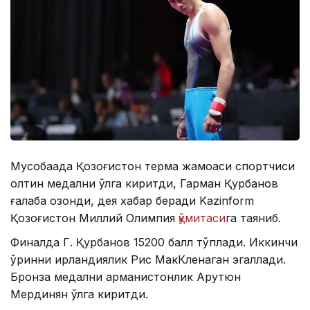
Мусобақада Қозоғистон терма жамоаси спортчиси
олтин медални қўлга киритди, Гарман Қурбанов
ғалаба қозонди, дея хабар беради Kazinform
Қозоғистон Миллий Олимпия
қўмитаси
га таяниб.
Финалда Г. Қурбанов 15200 балл тўплади. Иккинчи
ўринни ирландиялик Рис МакКленаган эгаллади.
Бронза медални арманистонлик Арутюн
Мердинян қўлга киритди.