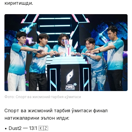
киритишди.
Фото: Спорт ва жисмоний тарбия қўмитаси
Спорт ва жисмоний тарбия қўмитаси финал
натижаларини эълон қилди:
• Dust2 — 13:1 🇰🇿