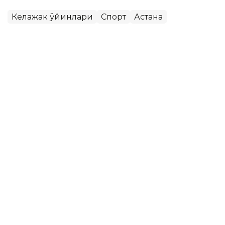
Келажак ўйинлари
Спорт
Астана
Бекабат Узаков
Муаллиф
10:00, 08 Август 2026
Қозоғистон жаҳон ОАВларида:
Каспий денгизи тубидан интернет
ўтказиш, PSG академиясини очиш
ва Wildberries омборлари
ASTANА. Кazinform - Одатдагидек, жаҳон ахборот
воситалари мамлакатдаги кўплаб масалаларни кенг