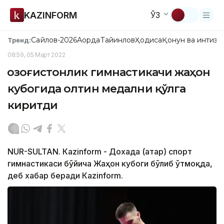
KAZINFORM
ЎЗ
Сайлов-2026
Ақорда
Тайинлов
Ҳодиса
Қонун ва интизо
Тренд:
08:59, 05 Март 2022
Қозоғистонлик гимнастикачи жаҳон
кубогида олтин медални қўлга
киритди
NUR-SULTAN. Кazinform - Дохада (Қатар) спорт
гимнастикаси бўйича Жаҳон кубоги бўлиб ўтмоқда,
деб хабар беради Кazinform.