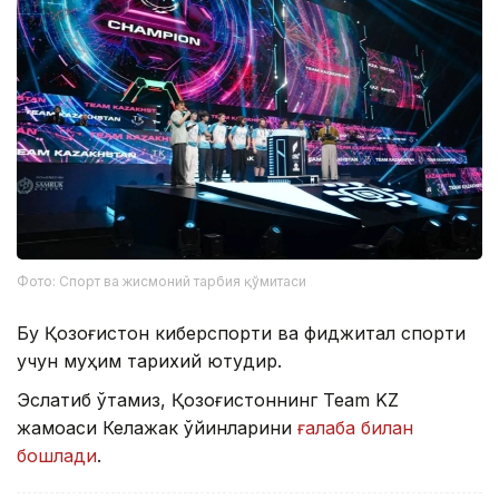
Фото: Спорт ва жисмоний тарбия қўмитаси
Бу Қозоғистон киберспорти ва фиджитал спорти
учун муҳим тарихий ютуқдир.
Эслатиб ўтамиз, Қозоғистоннинг Team KZ
жамоаси Келажак ўйинларини
ғалаба билан
бошлади
.