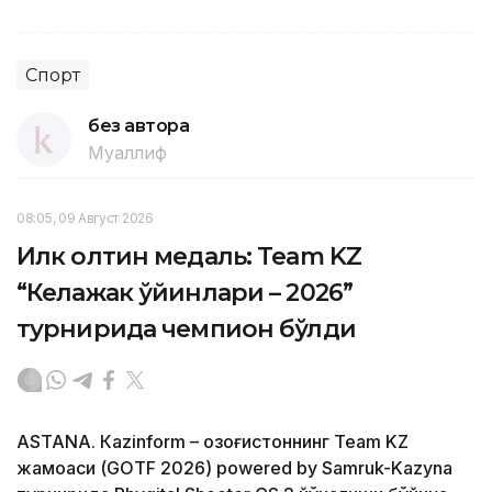
Спорт
без автора
Муаллиф
08:05, 09 Август 2026
Илк олтин медаль: Team KZ
“Келажак ўйинлари – 2026”
турнирида чемпион бўлди
ASTANА. Кazinform – Қозоғистоннинг Team KZ
жамоаси (GOTF 2026) powered by Samruk-Kazyna