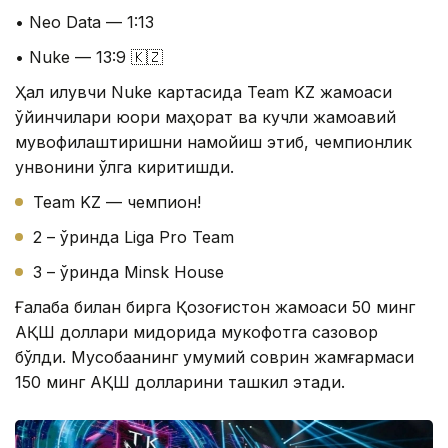
• Neo Data — 1:13
• Nuke — 13:9 🇰🇿
Ҳал қилувчи Nuke картасида Team KZ жамоаси
ўйинчилари юқори маҳорат ва кучли жамоавий
мувофиқлаштиришни намойиш этиб, чемпионлик
унвонини қўлга киритишди.
Team KZ — чемпион!
2 – ўринда Liga Pro Team
3 – ўринда Minsk House
Ғалаба билан бирга Қозоғистон жамоаси 50 минг
АҚШ доллари миқдорида мукофотга сазовор
бўлди. Мусобақанинг умумий соврин жамғармаси
150 минг АҚШ долларини ташкил этади.