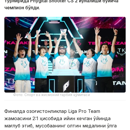
турнирида Phygital Shooter CS 2 йўналиши бўйича
чемпион бўлди.
Фото: Спорт ва жисмоний тарбия қўмитаси
Финалда қозоғистонликлар Liga Pro Team
жамоасини 2:1 ҳисобида қийин кечган ўйинда
мағлуб этиб, мусобақанинг олтин медалини қўлга