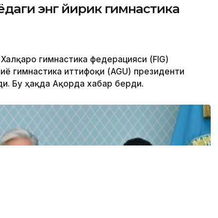
даги энг йирик гимнастика
 Халқаро гимнастика федерацияси (FIG)
иё гимнастика иттифоқи (AGU) президенти
. Бу ҳақда Ақорда хабар берди.