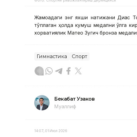
Фото: Спортни ривожлантириш дирекцияси
Жамоадаги энг яхши натижани Диас То
тўплаган ҳолда кумуш медални қўлга ки
хорватиялик Матео Зугич бронза медали
Гимнастика
Спорт
Бекабат Узаков
Муаллиф
14:07, 01 Июл 2026