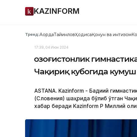
KAZINFORM
Ақорда
Тайинлов
Ҳодиса
Қонун ва интизом
Ко
Тренд:
17:39, 04 Июн 2024
Қозоғистонлик гимнастик
Чақириқ кубогида кумуш
ASTANA. Kazinform - Бадиий гимнасти
(Словения) шаҳрида бўлиб ўтган Чақи
хабар беради Kazinform ҚР Миллий ол