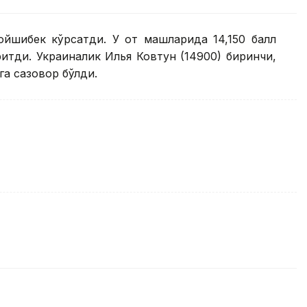
йшибек кўрсатди. У от машқларида 14,150 балл
ритди. Украиналик Илья Ковтун (14900) биринчи,
га сазовор бўлди.