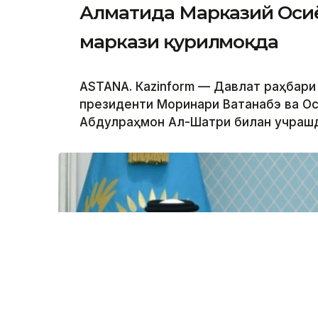
Алматида Марказий Осиё
маркази қурилмоқда
ASTANА. Кazinform — Давлат раҳбари
президенти Моринари Ватанабэ ва Ос
Абдулраҳмон Ал-Шатри билан учрашди