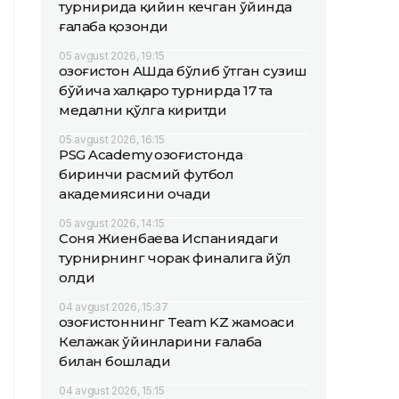
турнирида қийин кечган ўйинда
ғалаба қозонди
05 avgust 2026, 19:15
Қозоғистон АҚШда бўлиб ўтган сузиш
бўйича халқаро турнирда 17 та
медални қўлга киритди
05 avgust 2026, 16:15
PSG Academy Қозоғистонда
биринчи расмий футбол
академиясини очади
05 avgust 2026, 14:15
Соня Жиенбаева Испаниядаги
турнирнинг чорак финалига йўл
олди
04 avgust 2026, 15:37
Қозоғистоннинг Team KZ жамоаси
Келажак ўйинларини ғалаба
билан бошлади
04 avgust 2026, 15:15