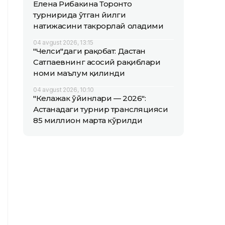
Елена Рибакина Торонто
турнирида ўтган йилги
натижасини такрорлай оладими
04 avgust 2026, 13:15
"Челси"даги рақобат: Дастан
Сатпаевнинг асосий рақиблари
номи маълум қилинди
04 avgust 2026, 10:10
"Келажак ўйинлари — 2026":
Астанадаги турнир трансляцияси
85 миллион марта кўрилди