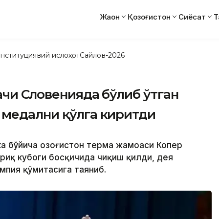
Жаҳон
Қозоғистон
Сиёсат
Т
нституциявий ислоҳот
Сайлов-2026
ачи Словенияда бўлиб ўтган
 медални қўлга киритди
ка бўйича Қозоғистон терма жамоаси Копер
риқ кубоги босқичида чиқиш қилди, дея
импия қўмитасига таяниб.