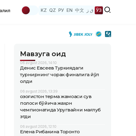
KZ
QZ
РУ
EN
中文
ق ز
ЎЗ
аҳлил
Мавзуга оид
06 avgust 2026, 14:10
Денис Евсеев Туркиядаги
турнирнинг чорак финалига йўл
олди
06 avgust 2026, 13:39
Қозоғистон терма жамоаси сув
полоси бўйича жаҳон
чемпионатида Уругвайни мағлуб
этди
06 avgust 2026, 12:10
Елена Рибакина Торонто