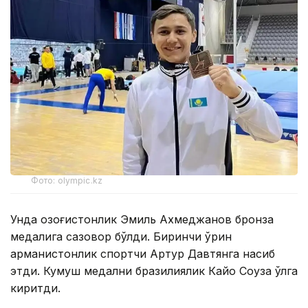
Фото: olympic.kz
Унда қозоғистонлик Эмиль Ахмеджанов бронза
медалига сазовор бўлди. Биринчи ўрин
арманистонлик спортчи Артур Давтянга насиб
этди. Кумуш медални бразилиялик Кайо Соуза қўлга
киритди.