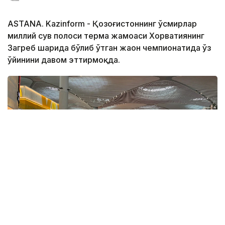
ASTANA. Kazinform - Қозоғистоннинг ўсмирлар
миллий сув полоси терма жамоаси Хорватиянинг
Загреб шаҳрида бўлиб ўтган жаҳон чемпионатида ўз
ўйинини давом эттирмоқда.
Фото: ҚР ҰОК