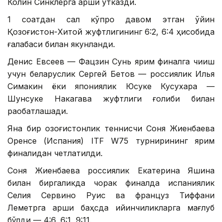
Колин Синклерга қарши ўтказди.
1 соатдан сал кўпроқ давом этган ўйин
Қозоғистон-Хитой жуфтлигининг 6:2, 6:4 ҳисобида
ғалабаси билан якунланди.
Денис Евсеев — Фацзин Сунь ярим финалга чиқиш
учун беларуслик Сергей Бетов — россиялик Илья
Симакин ёки япониялик Юсуке Кусухара —
Шунсуке Накагава жуфтлиги ғолиби билан
рақобатлашади.
Яна бир қозоғистонлик теннисчи Соня Жиенбаева
Оренсе (Испания) ITF W75 турнирининг ярим
финалидан четлатилди.
Соня Жиенбаева россиялик Екатерина Яшина
билан биргаликда чорак финалда испаниялик
Селия Сервино Руис ва француз Тиффани
Леметрга қарши баҳсда қийинчиликларга мағлуб
бўлди — 4:6, 6:1, 9:11.