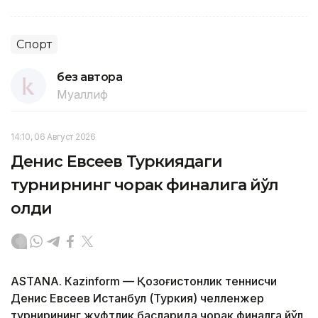
Спорт
без автора
Муаллиф
14:10, 06 Август 2026
Денис Евсеев Туркиядаги
турнирнинг чорак финалига йўл
олди
ASTANА. Кazinform — Қозоғистонлик теннисчи
Денис Евсеев Истанбул (Туркия) челленжер
турнирининг жуфтлик баҳсларида чорак финалга йўл