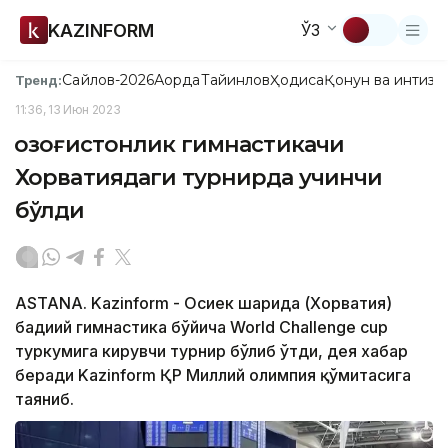
KAZINFORM
ЎЗ
Сайлов-2026
Ақорда
Тайинлов
Ҳодиса
Қонун ва интизо
Тренд:
11:36, 13 Июн 2023
Қозоғистонлик гимнастикачи
Хорватиядаги турнирда учинчи
бўлди
ASTANA. Kazinform - Осиек шаҳрида (Хорватия)
бадиий гимнастика бўйича World Challenge cup
туркумига кирувчи турнир бўлиб ўтди, дея хабар
беради Kazinform ҚР Миллий олимпия қўмитасига
таяниб.