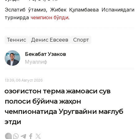
Эслатиб ўтамиз, Жибек Қуламбаева Испаниядаги
турнирда
чемпион бўлди
.
Теннис
Денис Евсеев
Спорт
Бекабат Узаков
Муаллиф
13:39, 06 Август 2026
Қозоғистон терма жамоаси сув
полоси бўйича жаҳон
чемпионатида Уругвайни мағлуб
этди