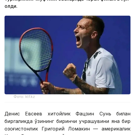
олди.
Фото: ktf.kz
Денис Евсеев хитойлик Фацзин Сунь билан
биргаликда ўзининг биринчи учрашувини яна бир
қозоғистонлик Григорий Ломакин — америкалик