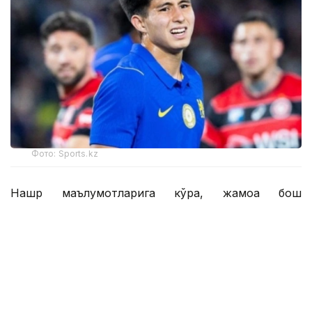
Фото: Sports.kz
Нашр маълумотларига кўра, жамоа бош
мураббийи Хаби Алонсо асосий таркибда 46
нафар футболчига эга. Янги трансферлар туфайли
бу кўрсаткич ҳали ҳам ошиши мумкин.
Британиялик журналистлар шунингдек,
Қозоғистон терма жамоасининг 17 ёшли ҳужумчиси
Дастан Сатпаевга эътибор қаратиб, у "Челси"