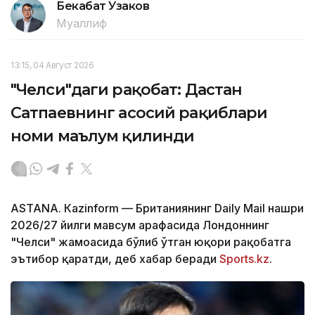
Бекабат Узаков
Муаллиф
13:15, 04 Август 2026
"Челси"даги рақобат: Дастан
Сатпаевнинг асосий рақиблари
номи маълум қилинди
ASTANА. Кazinform — Британиянинг Daily Mail нашри
2026/27 йилги мавсум арафасида Лондоннинг
"Челси" жамоасида бўлиб ўтган юқори рақобатга
эътибор қаратди, деб хабар беради
Sports.kz
.