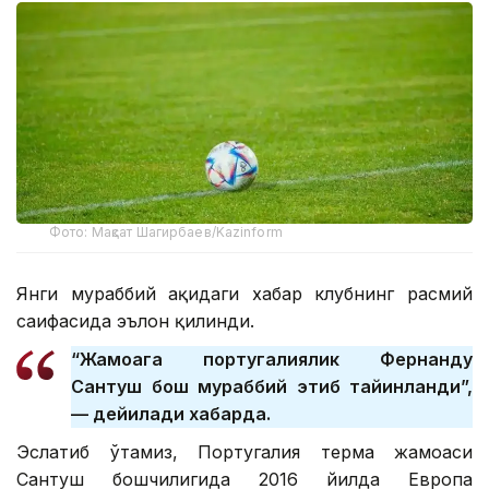
Фото: Мақсат Шагирбаев/Kazinform
Янги мураббий ҳақидаги хабар клубнинг расмий
саҳифасида эълон қилинди.
“Жамоага португалиялик Фернанду
Сантуш бош мураббий этиб тайинланди”,
— дейилади хабарда.
Эслатиб ўтамиз, Португалия терма жамоаси
Сантуш бошчилигида 2016 йилда Европа