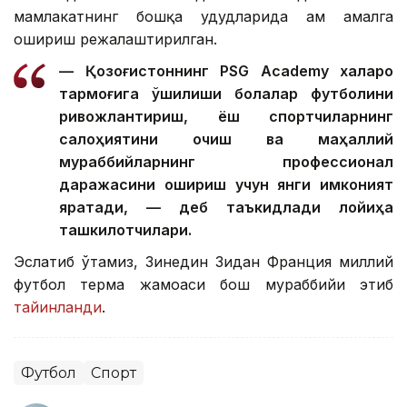
мамлакатнинг бошқа ҳудудларида ҳам амалга
ошириш режалаштирилган.
— Қозоғистоннинг PSG Academy халқаро
тармоғига қўшилиши болалар футболини
ривожлантириш, ёш спортчиларнинг
салоҳиятини очиш ва маҳаллий
мураббийларнинг профессионал
даражасини ошириш учун янги имконият
яратади, — деб таъкидлади лойиҳа
ташкилотчилари.
Эслатиб ўтамиз, Зинедин Зидан Франция миллий
футбол терма жамоаси бош мураббийи этиб
тайинланди
.
Футбол
Спорт