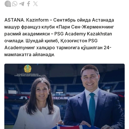
ASTANА. Кazinform – Сентябрь ойида Астанада
машҳур француз клуби «Пари Сен-Жермен»нинг
расмий академияси – PSG Academy Kazakhstan
очилади. Шундай қилиб, Қозоғистон PSG
Academyнинг халқаро тармоғига қўшилган 24-
мамлакатга айланади.