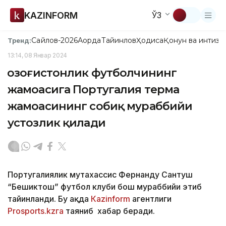
KAZINFORM
ЎЗ
Сайлов-2026
Ақорда
Тайинлов
Ҳодиса
Қонун ва интизо
Тренд:
13:14, 08 Январ 2024
Қозоғистонлик футболчининг
жамоасига Португалия терма
жамоасининг собиқ мураббийи
устозлик қилади
Португалиялик мутахассис Фернанду Сантуш
“Бешиктош” футбол клуби бош мураббийи этиб
тайинланди. Бу ҳақда
Кazinform
агентлиги
Prosports.kzга
таяниб хабар беради.