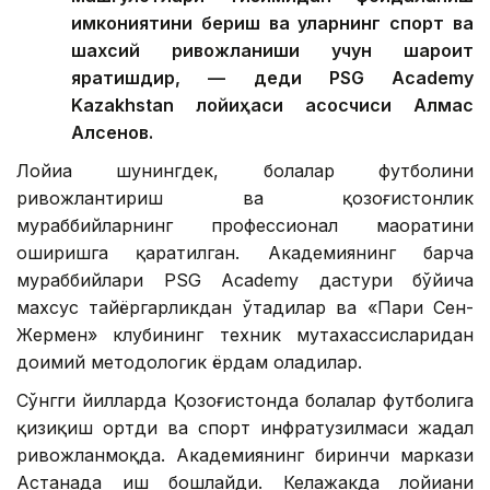
имкониятини бериш ва уларнинг спорт ва
шахсий ривожланиши учун шароит
яратишдир, — деди PSG Academy
Kazakhstan лойиҳаси асосчиси Алмас
Алсенов.
Лойиҳа шунингдек, болалар футболини
ривожлантириш ва қозоғистонлик
мураббийларнинг профессионал маҳоратини
оширишга қаратилган. Академиянинг барча
мураббийлари PSG Academy дастури бўйича
махсус тайёргарликдан ўтадилар ва «Пари Сен-
Жермен» клубининг техник мутахассисларидан
доимий методологик ёрдам оладилар.
Сўнгги йилларда Қозоғистонда болалар футболига
қизиқиш ортди ва спорт инфратузилмаси жадал
ривожланмоқда. Академиянинг биринчи маркази
Астанада иш бошлайди. Келажакда лойиҳани