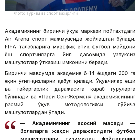
Фото: Туризм ва спорт вазирлиги
Академиянинг биринчи ўқув маркази пойтахтдаги
Air Arena спорт мажмуасида жойлашган бўлади.
FIFА талабларига мувофиқ ёпиқ футбол майдони
ёш спортчиларга йил давомида узлуксиз
машғулотлар ўтказиш имконини беради.
Биринчи мавсумда академия 6-14 ёшдаги 300 га
яқин ўғил-қизларни қабул қилади. Ўқувчилар ёши
ва тайёргарлик даражасига қараб гуруҳларга
бўлинади ва «Пари Сен-Жермен» академиясининг
расмий ўқув методологияси бўйича
машғулотлардан ўтади.
— Академиянинг асосий мақсади —
болаларга жаҳон даражасидаги футбол
машғулотлари тизимидан фойдаланиш