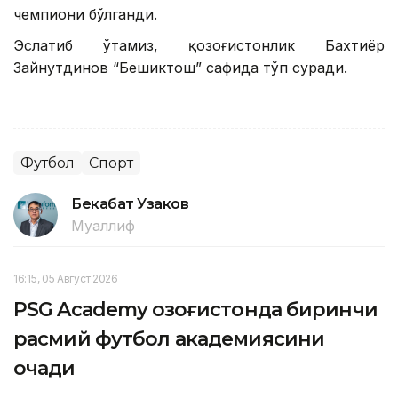
чемпиони бўлганди.
Эслатиб ўтамиз, қозоғистонлик Бахтиёр
Зайнутдинов “Бешиктош” сафида тўп суради.
Футбол
Спорт
Бекабат Узаков
Муаллиф
16:15, 05 Август 2026
PSG Academy Қозоғистонда биринчи
расмий футбол академиясини
очади