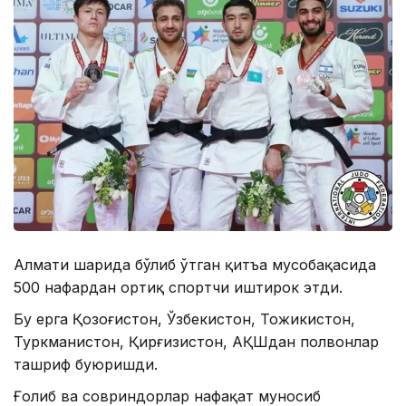
Алмати шаҳрида бўлиб ўтган қитъа мусобақасида
500 нафардан ортиқ спортчи иштирок этди.
Бу ерга Қозоғистон, Ўзбекистон, Тожикистон,
Туркманистон, Қирғизистон, АҚШдан полвонлар
ташриф буюришди.
Ғолиб ва совриндорлар нафақат муносиб