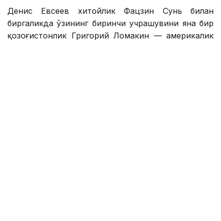
Денис Евсеев хитойлик Фацзин Сунь билан
биргаликда ўзининг биринчи учрашувини яна бир
қозоғистонлик Григорий Ломакин — америкалик
Колин Синклерга қарши ўтказди.
1 соатдан сал кўпроқ давом этган ўйин
Қозоғистон-Хитой жуфтлигининг 6:2, 6:4 ҳисобида
ғалабаси билан якунланди.
Денис Евсеев — Фацзин Сунь ярим финалга чиқиш
учун беларуслик Сергей Бетов — россиялик Илья
Симакин ёки япониялик Юсуке Кусухара —
Шунсуке Накагава жуфтлиги ғолиби билан
рақобатлашади.
Яна бир қозоғистонлик теннисчи Соня Жиенбаева
Оренсе (Испания) ITF W75 турнирининг ярим
финалидан четлатилди.
Соня Жиенбаева россиялик Екатерина Яшина