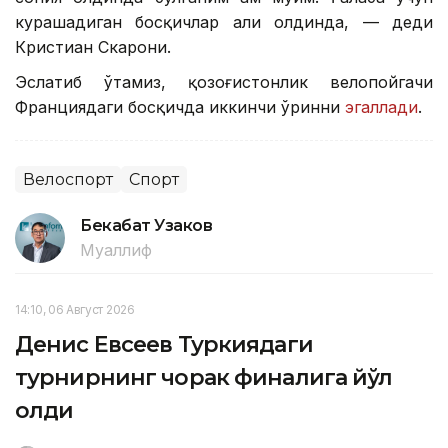
курашадиган босқичлар ҳали олдинда, — деди
Кристиан Скарони.
Эслатиб ўтамиз, қозоғистонлик велопойгачи
Франциядаги босқичда иккинчи ўринни
эгаллади
.
Велоспорт
Спорт
Бекабат Узаков
Муаллиф
14:10, 06 Август 2026
Денис Евсеев Туркиядаги
турнирнинг чорак финалига йўл
олди