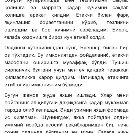
қолишга ва маррага қадар кучимни сақлаб
қолишга ҳаракат қилдим. Етакчи билан фарқ
яқинлашиб бораётганини кўриб, тезликни
оширдим ва бор кучимни сарфладим. Бироқ,
ғалаба қозонишга бироз куч етмай қолди.
Олдинги кўтарилишдан сўнг, Бреннер билан бир
оз тўхтадик. Бу имкониятдан фойдаланиб, етакчи
масофани оширишга муваффақ бўлди. Тушиш
сирпанчиқ бўлгани учун мен ҳеч қандай таваккал
қилмасликка қарор қилдим. Натижада, етакчига
етиб олиш имкониятим бўлмади.
Бугун жамоа жуда яхши ишлади. Улар мени
пойганинг ҳал қилувчи дақиқасига қадар мукаммал
тарзда олиб келишди. Энди ўзимни яхши формада
ҳис қиляпман. Шунингдек, якка пойгадан олдин
умумий ҳисобда асосий рақибларимдан бир неча
сония олдинда бўлганим ҳам муҳим. Ғалаба учун