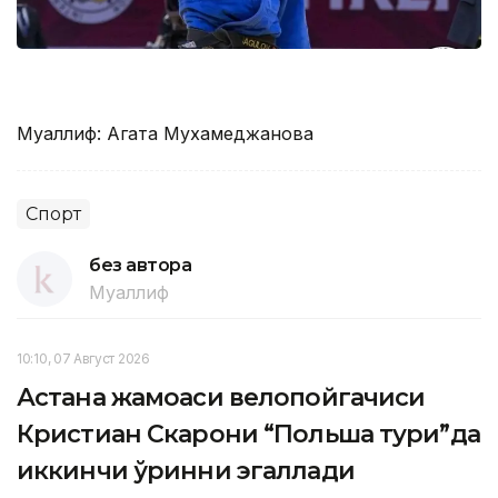
Муаллиф: Агата Мухамеджанова
Спорт
без автора
Муаллиф
10:10, 07 Август 2026
Астана жамоаси велопойгачиси
Кристиан Скарони “Польша тури”да
иккинчи ўринни эгаллади