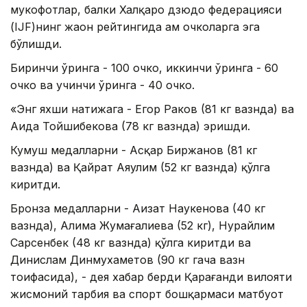
мукофотлар, балки Халқаро дзюдо федерацияси
(IJF)нинг жаҳон рейтингида ҳам очколарга эга
бўлишди.
Биринчи ўринга - 100 очко, иккинчи ўринга - 60
очко ва учинчи ўринга - 40 очко.
«Энг яхши натижага - Егор Раков (81 кг вазнда) ва
Аида Тойшибекова (78 кг вазнда) эришди.
Кумуш медалларни - Асқар Биржанов (81 кг
вазнда) ва Қайрат Аяулим (52 кг вазнда) қўлга
киритди.
Бронза медалларни - Аизат Наукенова (40 кг
вазнда), Алима Жумағалиева (52 кг), Нурайлим
Сарсенбек (48 кг вазнда) қўлга киритди ва
Динислам Динмухаметов (90 кг гача вазн
тоифасида), - дея хабар берди Қарағанди вилояти
жисмоний тарбия ва спорт бошқармаси матбуот