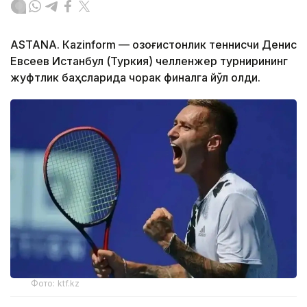
ASTANА. Кazinform — Қозоғистонлик теннисчи Денис
Евсеев Истанбул (Туркия) челленжер турнирининг
жуфтлик баҳсларида чорак финалга йўл олди.
Фото: ktf.kz