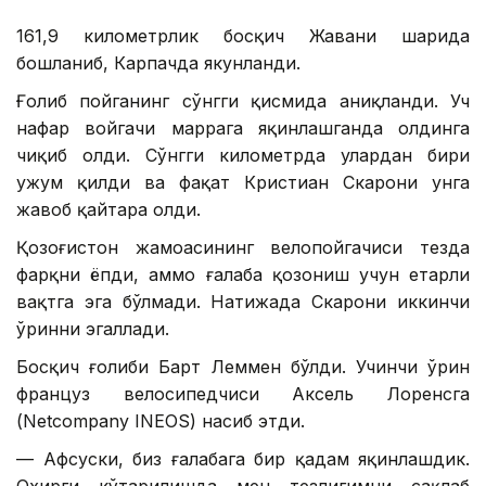
161,9 километрлик босқич Жавани шаҳрида
бошланиб, Карпачда якунланди.
Ғолиб пойганинг сўнгги қисмида аниқланди. Уч
нафар войгачи маррага яқинлашганда олдинга
чиқиб олди. Сўнгги километрда улардан бири
ҳужум қилди ва фақат Кристиан Скарони унга
жавоб қайтара олди.
Қозоғистон жамоасининг велопойгачиси тезда
фарқни ёпди, аммо ғалаба қозониш учун етарли
вақтга эга бўлмади. Натижада Скарони иккинчи
ўринни эгаллади.
Босқич ғолиби Барт Леммен бўлди. Учинчи ўрин
француз велосипедчиси Аксель Лоренсга
(Netcompany INEOS) насиб этди.
— Афсуски, биз ғалабага бир қадам яқинлашдик.
Охирги кўтарилишда мен тезлигимни сақлаб