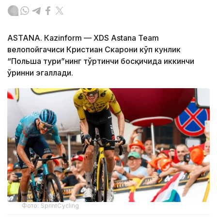
ASTANА. Кazinform — XDS Astana Team
велопойгачиси Кристиан Скарони кўп кунлик
“Польша тури”нинг тўртинчи босқичида иккинчи
ўринни эгаллади.
Фото: SprintCycling