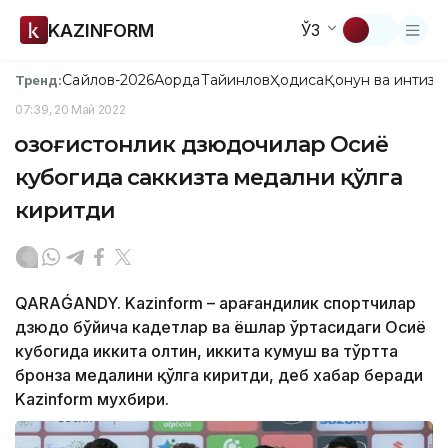
KAZINFORM
ЎЗ
Сайлов-2026
Ақорда
Тайинлов
Ҳодиса
Қонун ва интизо
Тренд:
07:39, 20 Май 2022
Қозоғистонлик дзюдочилар Осиё
кубогида саккизта медални қўлга
киритди
QARAǴANDY. Kazinform – Қарағандилик спортчилар
дзюдо бўйича кадетлар ва ёшлар ўртасидаги Осиё
кубогида иккита олтин, иккита кумуш ва тўртта
бронза медалини қўлга киритди, деб хабар беради
Kazinform мухбири.