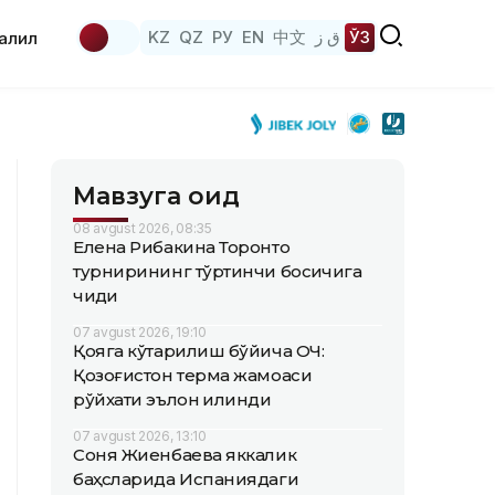
KZ
QZ
РУ
EN
中文
ق ز
ЎЗ
аҳлил
Мавзуга оид
08 avgust 2026, 08:35
Елена Рибакина Торонто
турнирининг тўртинчи босқичига
чиқди
07 avgust 2026, 19:10
Қояга кўтарилиш бўйича ОЧ:
Қозоғистон терма жамоаси
рўйхати эълон қилинди
07 avgust 2026, 13:10
Соня Жиенбаева яккалик
баҳсларида Испаниядаги