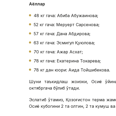
Аёллар
48 кг гача: Абиба Абужақинова;
52 кг гача: Меруерт Сарсенова;
57 кг гача: Дана Абдирова;
63 кг гача: Эсмигул Қуюлова;
70 кг гача: Ажар Асхат;
78 кг гача: Екатерина Токарева;
78 кг дан юқори: Аида Тойшибекова.
Шуни таъкидлаш жоизки, Осиё ўйинл
октябргача бўлиб ўтади.
Эслатиб ўтамиз, Қозоғистон терма жам
Осиё кубогини 2 та олтин, 2 та кумуш в