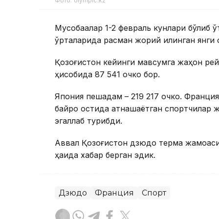
Фото: olympic.kz
Мусобақалар 1-2 февраль кунлари бўлиб 
ўрталарида расман жорий қилинган янги 
Қозоғистон кейинги мавсумга жаҳон рей
ҳисобида 87 541 очко бор.
Япония пешқадам – 219 217 очко. Франци
байроқ остида қатнашаётган спортчилар 
эгаллаб турибди.
Аввал Қозоғистон дзюдо терма жамоаси 
ҳақида хабар берган эдик.
Дзюдо
Франция
Спорт