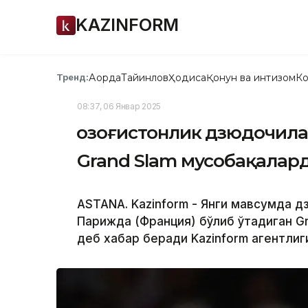
KAZINFORM
Ақорда
Тайинлов
Ҳодиса
Қонун ва интизом
Ко
Тренд:
08:37, 06 Январ 2025
Қозоғистонлик дзюдочил
Grand Slam мусобақалар
ASTANA. Kazinform - Янги мавсумда д
Парижда (Франция) бўлиб ўтадиган Gr
деб хабар беради Kazinform агентлиг