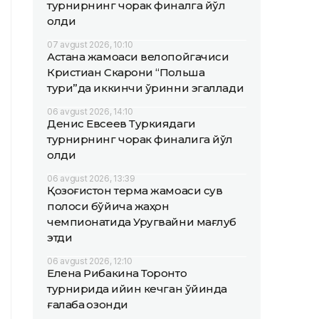
турнирнинг чорак финалга йўл
олди
07 avgust 2026, 10:10
Астана жамоаси велопойгачиси
Кристиан Скарони “Польша
тури”да иккинчи ўринни эгаллади
06 avgust 2026, 14:10
Денис Евсеев Туркиядаги
турнирнинг чорак финалига йўл
олди
06 avgust 2026, 13:39
Қозоғистон терма жамоаси сув
полоси бўйича жаҳон
чемпионатида Уругвайни мағлуб
этди
06 avgust 2026, 12:10
Елена Рибакина Торонто
турнирида қийин кечган ўйинда
ғалаба қозонди