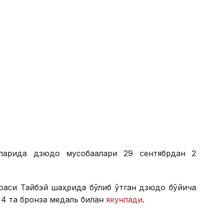
арида дзюдо мусобақалари 29 сентябрдан 2
оаси Тайбэй шаҳрида бўлиб ўтган дзюдо бўйича
а 4 та бронза медаль билан
якунлади
.