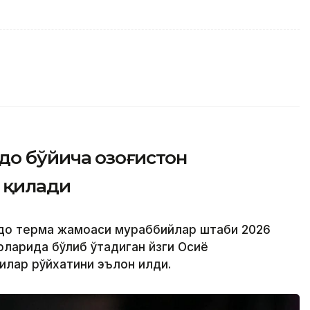
до бўйича Қозоғистон
 қилади
юдо терма жамоаси мураббийлар штаби 2026
рларида бўлиб ўтадиган йзги Осиё
лар рўйхатини эълон қилди.