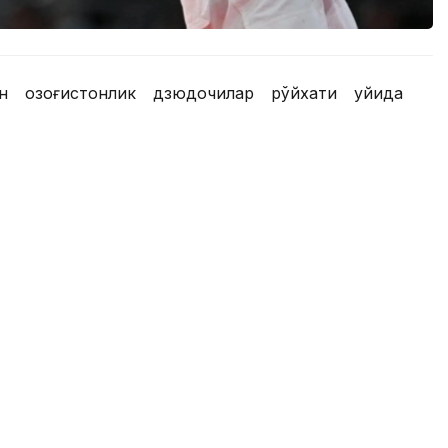
н қозоғистонлик дзюдочилар рўйхати қуйида