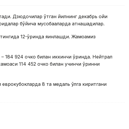
ўтади. Дзюдочилар ўтган йилнинг декабрь ойи
қоидалар бўйича мусобақаларда қатнашадилар.
тингида 12-ўринда яқинлашди. Жамоамиз
я – 184 924 очко билан иккинчи ўринда. Нейтрал
жамоаси 114 452 очко билан учинчи ўринни
еврокубокларда 8 та медаль қўлга киритгани