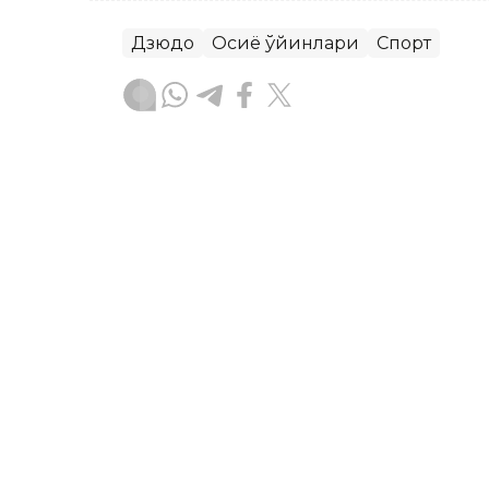
Дзюдо
Осиё ўйинлари
Спорт
Бекабат Узаков
Муаллиф
10:37, 18 Июл 2026
Қозоғистон ўсмирлар тер
чемпионатини иккита ол
АSTANА.Кazinform - Иорданиянинг Ам