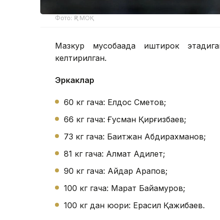
Фото: ҚР МОҚ
Мазкур мусобақада иштирок этадига
келтирилган.
Эркаклар
60 кг гача: Елдос Сметов;
66 кг гача: Ғусман Қирғизбаев;
73 кг гача: Бақитжан Абдирахманов;
81 кг гача: Алмат Адилет;
90 кг гача: Айдар Арапов;
100 кг гача: Марат Байқамуров;
100 кг дан юқори: Ерасил Қажибаев.