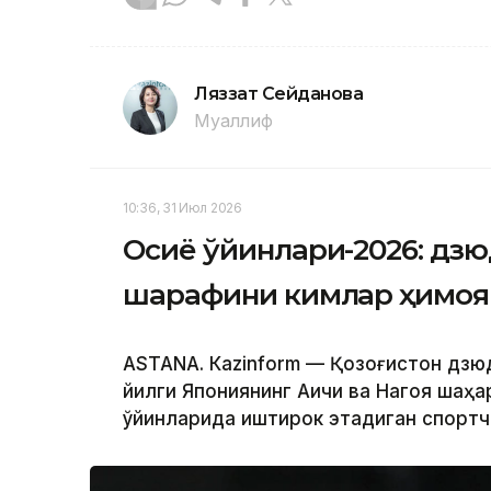
Ляззат Сейданова
Муаллиф
10:36, 31 Июл 2026
Осиё ўйинлари-2026: дзю
шарафини кимлар ҳимоя
ASTANА. Кazinform — Қозоғистон дз
йилги Япониянинг Аичи ва Нагоя шаҳа
ўйинларида иштирок этадиган спортчи