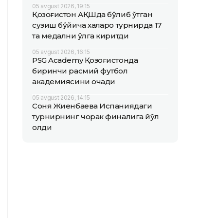
05 avgust 2026, 19:15
Қозоғистон АҚШда бўлиб ўтган
сузиш бўйича халқаро турнирда 17
та медални қўлга киритди
05 avgust 2026, 16:15
PSG Academy Қозоғистонда
биринчи расмий футбол
академиясини очади
05 avgust 2026, 14:15
Соня Жиенбаева Испаниядаги
турнирнинг чорак финалига йўл
олди