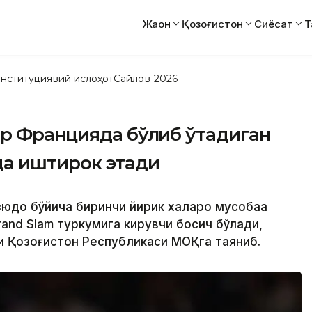
Жаҳон
Қозоғистон
Сиёсат
Т
нституциявий ислоҳот
Сайлов-2026
ар Францияда бўлиб ўтадиган
да иштирок этади
зюдо бўйича биринчи йирик халқаро мусобақа
and Slam туркумига кирувчи босқич бўлади,
и Қозоғистон Республикаси МОҚга таяниб.