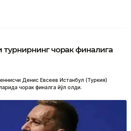
и турнирнинг чорак финалига
теннисчи Денис Евсеев Истанбул (Туркия)
ларида чорак финалга йўл олди.