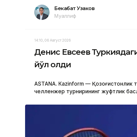
Бекабат Узаков
Муаллиф
14:10, 06 Август 2026
Денис Евсеев Туркиядаг
йўл олди
ASTANА. Кazinform — Қозоғистонлик 
челленжер турнирининг жуфтлик баҳс