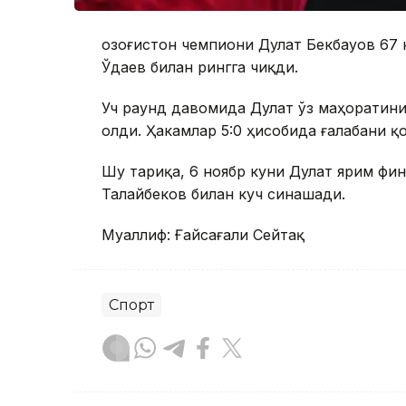
Қозоғистон чемпиони Дулат Бекбауов 67
Ўдаев билан рингга чиқди.
Уч раунд давомида Дулат ўз маҳоратини
олди. Ҳакамлар 5:0 ҳисобида ғалабани қ
Шу тариқа, 6 ноябр куни Дулат ярим фи
Талайбеков билан куч синашади.
Муаллиф: Ғайсағали Сейтақ
Спорт