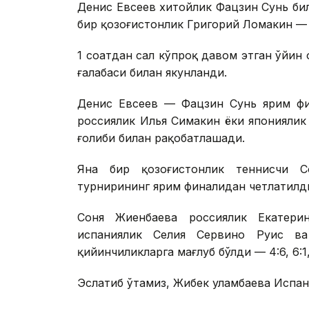
Денис Евсеев хитойлик Фацзин Сунь би
бир қозоғистонлик Григорий Ломакин — 
1 соатдан сал кўпроқ давом этган ўйин 
ғалабаси билан якунланди.
Денис Евсеев — Фацзин Сунь ярим фи
россиялик Илья Симакин ёки японияли
ғолиби билан рақобатлашади.
Яна бир қозоғистонлик теннисчи 
турнирининг ярим финалидан четлатилд
Соня Жиенбаева россиялик Екатери
испаниялик Селия Сервино Руис в
қийинчиликларга мағлуб бўлди — 4:6, 6:1, 
Эслатиб ўтамиз, Жибек Қуламбаева Испа