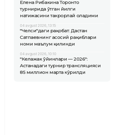
Елена Рибакина Торонто
турнирида ўтган йилги
натижасини такрорлай оладими
04 avgust 2026, 13:15
"Челси"даги рақобат: Дастан
Сатпаевнинг асосий рақиблари
номи маълум қилинди
04 avgust 2026, 10:10
"Келажак ўйинлари — 2026":
Астанадаги турнир трансляцияси
85 миллион марта кўрилди