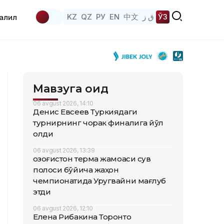
KZ
QZ
РУ
EN
中文
ق ز
ЎЗ
аҳлил
Мавзуга оид
06 avgust 2026, 14:10
Денис Евсеев Туркиядаги
турнирнинг чорак финалига йўл
олди
06 avgust 2026, 13:39
Қозоғистон терма жамоаси сув
полоси бўйича жаҳон
чемпионатида Уругвайни мағлуб
этди
06 avgust 2026, 12:10
Елена Рибакина Торонто