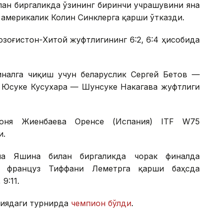
лан биргаликда ўзининг биринчи учрашувини яна
америкалик Колин Синклерга қарши ўтказди.
Қозоғистон-Хитой жуфтлигининг 6:2, 6:4 ҳисобида
налга чиқиш учун беларуслик Сергей Бетов —
к Юсуке Кусухара — Шунсуке Накагава жуфтлиги
Соня Жиенбаева Оренсе (Испания) ITF W75
и.
на Яшина билан биргаликда чорак финалда
а француз Тиффани Леметрга қарши баҳсда
9:11.
ниядаги турнирда
чемпион бўлди
.