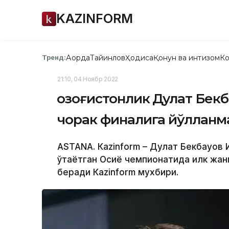
KAZINFORM
Ақорда
Тайинлов
Ҳодиса
Қонун ва интизом
Ко
Тренд:
21:10, 04 Ноябр 2022
Қозоғистонлик Дулат Бек
чорак финалига йўлланм
ASTANA. Кazinform – Дулат Бекбауов
ўтаётган Осиё чемпионатида илк жан
беради Кazinform мухбири.