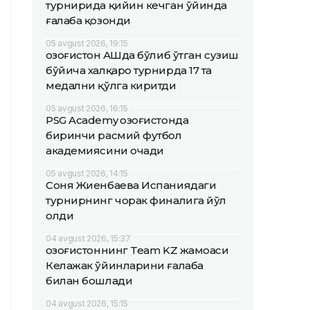
турнирида қийин кечган ўйинда
ғалаба қозонди
05 avgust 2026, 19:15
Қозоғистон АҚШда бўлиб ўтган сузиш
бўйича халқаро турнирда 17 та
медални қўлга киритди
05 avgust 2026, 16:15
PSG Academy Қозоғистонда
биринчи расмий футбол
академиясини очади
05 avgust 2026, 14:15
Соня Жиенбаева Испаниядаги
турнирнинг чорак финалига йўл
олди
04 avgust 2026, 15:37
Қозоғистоннинг Team KZ жамоаси
Келажак ўйинларини ғалаба
билан бошлади
04 avgust 2026, 15:15