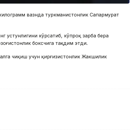
 килограмм вазнда туркманистонлик Сапармурат
нг устунлигини кўрсатиб, кўпроқ зарба бера
озоғистонлик боксчига тақдим этди.
налга чиқиш учун қирғизистонлик Жакшилик