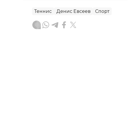
Теннис
Денис Евсеев
Спорт
Бекабат Узаков
Муаллиф
13:39, 06 Август 2026
Қозоғистон терма жамоас
чемпионатида Уругвайни
ASTANA. Kazinform - Қозоғистоннинг