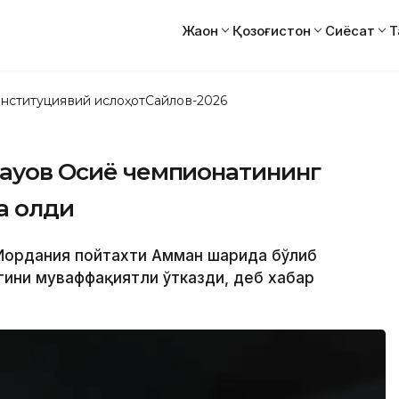
Жаҳон
Қозоғистон
Сиёсат
Т
нституциявий ислоҳот
Сайлов-2026
бауов Осиё чемпионатининг
а олди
 Иордания пойтахти Амман шаҳрида бўлиб
гини муваффақиятли ўтказди, деб хабар