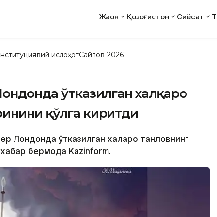
Жаҳон
Қозоғистон
Сиёсат
Т
нституциявий ислоҳот
Сайлов-2026
Лондонда ўтказилган халқаро
ринини қўлга киритди
нер Лондонда ўтказилган халқаро танловнинг
 хабар бермоқда Kazinform.