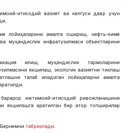
имоий-иқтисодий вазият ва келгуси давр учун
ди.
ия лойиҳаларини амалга ошириш, нефть-кимё
ва муҳандислик инфратузилмаси объектларини
икация қилиш, муҳандислик тармоқларини
узилмасини яхшилаш, экологик вазиятни тиклаш
ватлашни талаб қиладиган лойиҳаларни амалга
аратилди.
барқарор ижтимоий-иқтисодий ривожланишини
и яхшилашга қаратилган бир қатор топшириқлар
 Бернемни
табриклади
.