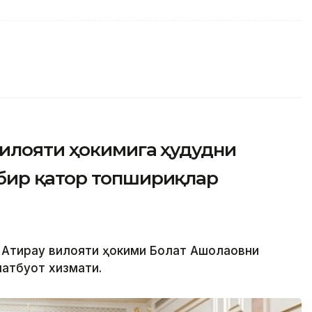
вилояти ҳокимига ҳудудни
бир қатор топшириқлар
Атирау вилояти ҳокими Болат Ақшолақовни
 матбуот хизмати.