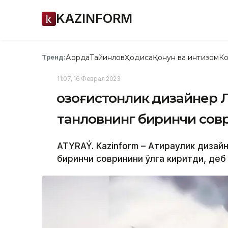
KAZINFORM
Ақорда
Тайинлов
Ҳодиса
Қонун ва интизом
Ко
Тренд:
11:07, 16 Феврал 2023
Қозоғистонлик дизайнер 
танловнинг биринчи сов
ATYRAÝ. Kazinform – Атираулик дизай
биринчи совринини қўлга киритди, деб