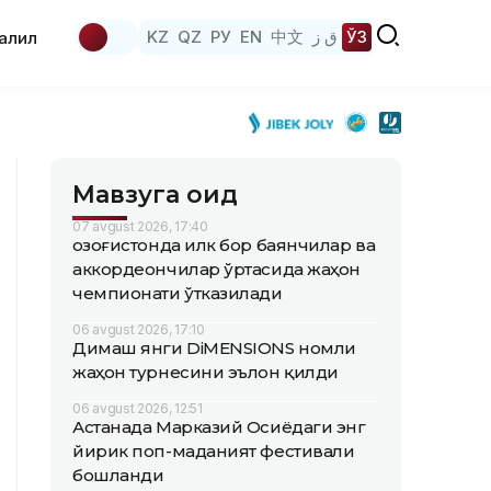
KZ
QZ
РУ
EN
中文
ق ز
ЎЗ
аҳлил
Мавзуга оид
07 avgust 2026, 17:40
Қозоғистонда илк бор баянчилар ва
аккордеончилар ўртасида жаҳон
чемпионати ўтказилади
06 avgust 2026, 17:10
Димаш янги DiMENSIONS номли
жаҳон турнесини эълон қилди
06 avgust 2026, 12:51
Астанада Марказий Осиёдаги энг
йирик поп-маданият фестивали
бошланди