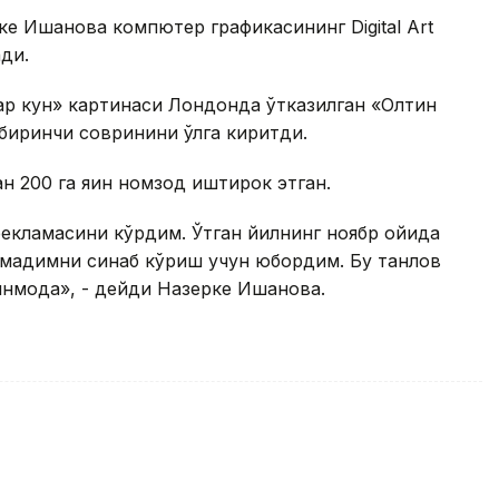
е Ишанова компютер графикасининг Digital Art
ади.
ар кун» картинаси Лондонда ўтказилган «Олтин
 биринчи совринини қўлга киритди.
 200 га яқин номзод иштирок этган.
рекламасини кўрдим. Ўтган йилнинг ноябр ойида
омадимни синаб кўриш учун юбордим. Бу танлов
инмоқда», - дейди Назерке Ишанова.