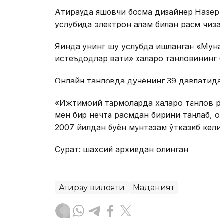
Атирауда яшовчи босма дизайнер Назерк
услубида электрон қалам билан расм чиз
Яқинда унинг шу услубда ишланган «Мун
истеъдодлар вақти» халқаро танловининг
Онлайн танловда дунёнинг 39 давлатидан
«Ижтимоий тармоқларда халқаро танлов 
мен бир нечта расмдан бирини танлаб, 
2007 йилдан буён мунтазам ўтказиб кел
Сурат: шахсий архивдан олинган
Атирау вилояти
Маданият