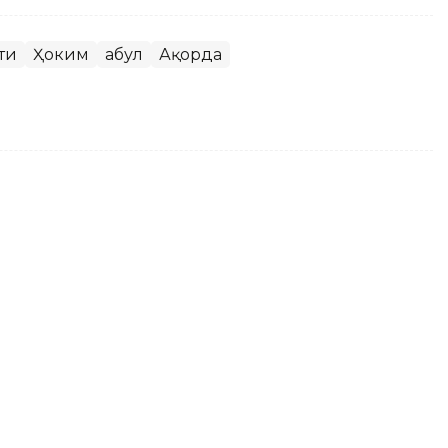
ти
Ҳоким
Қабул
Ақорда
диган яна бир табиий ҳудуд
г Тасқала аҳоли пункти яқинидаги Перетаска