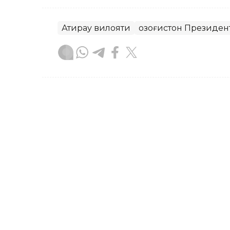
Атирау вилояти
Қозоғистон Президен
Бекабат Узаков
Муаллиф
14:15, 23 Июл 2026
Атирауда нилуфар гуллай
пайдо бўлди
АТYRAU. Кazinform — Атирау шаҳринин