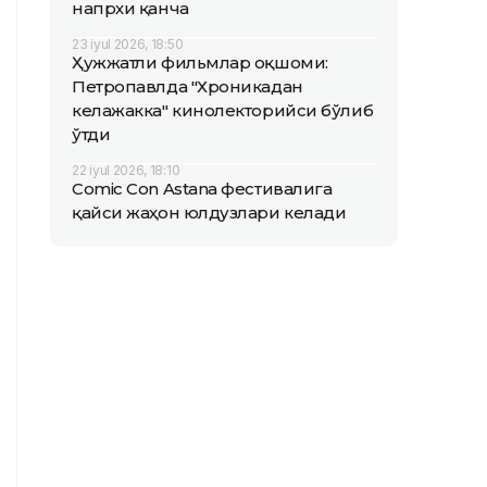
напрхи қанча
23 iyul 2026, 18:50
Ҳужжатли фильмлар оқшоми:
Петропавлда "Хроникадан
келажакка" кинолекторийси бўлиб
ўтди
22 iyul 2026, 18:10
Comic Con Astana фестивалига
қайси жаҳон юлдузлари келади