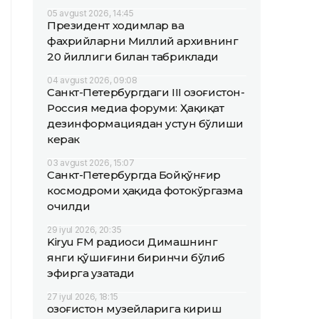
05 avgust 2026, 14:45
Президент ходимлар ва
фахрийларни Миллий архивнинг
20 йиллиги билан табриклади
04 avgust 2026, 09:08
Санкт-Петербургдаги III Қозоғистон-
Россия медиа форуми: Ҳақиқат
дезинформациядан устун бўлиши
керак
03 avgust 2026, 15:07
Санкт-Петербургда Бойқўнғир
космодроми ҳақида фотокўргазма
очилди
29 iyul 2026, 20:35
Kiryu FM радиоси Димашнинг
янги қўшиғини биринчи бўлиб
эфирга узатади
27 iyul 2026, 18:15
Қозоғистон музейларига кириш