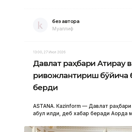
без автора
Муаллиф
13:00, 27 Июл 2026
Давлат раҳбари Атирау 
ривожлантириш бўйича 
берди
ASTANА. Кazinform — Давлат раҳбари 
қабул қилди, деб хабар беради Ақорда