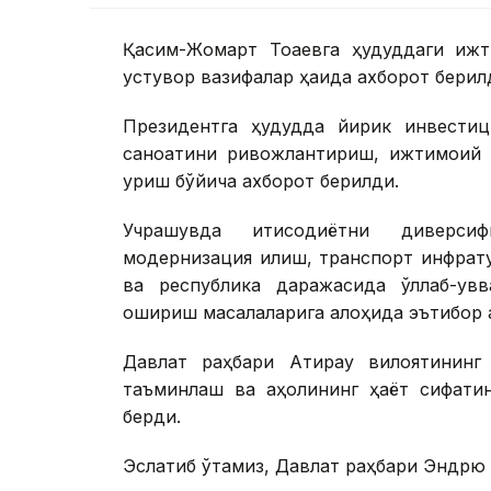
Қасим-Жомарт Тоқаевга ҳудуддаги ижт
устувор вазифалар ҳақида ахборот берил
Президентга ҳудудда йирик инвестиц
саноатини ривожлантириш, ижтимоий 
қуриш бўйича ахборот берилди.
Учрашувда иқтисодиётни диверсиф
модернизация қилиш, транспорт инфрат
ва республика даражасида қўллаб-қув
ошириш масалаларига алоҳида эътибор қ
Давлат раҳбари Атирау вилоятининг 
таъминлаш ва аҳолининг ҳаёт сифатин
берди.
Эслатиб ўтамиз, Давлат раҳбари Эндрю