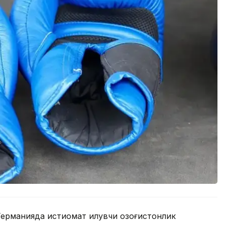
рманияда истиқомат қилувчи қозоғистонлик