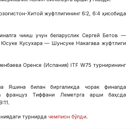
Қозоғистон-Хитой жуфтлигининг 6:2, 6:4 ҳисобида
налга чиқиш учун беларуслик Сергей Бетов —
к Юсуке Кусухара — Шунсуке Накагава жуфтлиги
иенбаева Оренсе (Испания) ITF W75 турнирининг
на Яшина билан биргаликда чорак финалда
а француз Тиффани Леметрга қарши баҳсда
:11.
аниядаги турнирда
чемпион бўлди
.