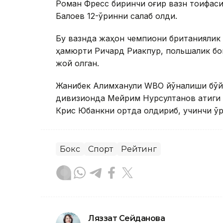
Роман Фресс биринчи оғир вазн тоифаси
Балоев 12-ўринни сақлаб қолди.
Бу вазнда жаҳон чемпиони британиялик 
ҳамюрти Ричард Риакпур, польшалик бо
жой олган.
Жанибек Алимханули WBO йўналиши бўйи
дивизионда Мейрим Нурсултанов атиги 
Крис Юбанкни ортда қолдириб, учинчи ўр
Бокс
Спорт
Рейтинг
Ляззат Сейданова