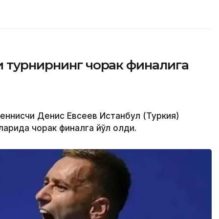
и турнирнинг чорак финалига
теннисчи Денис Евсеев Истанбул (Туркия)
ларида чорак финалга йўл олди.