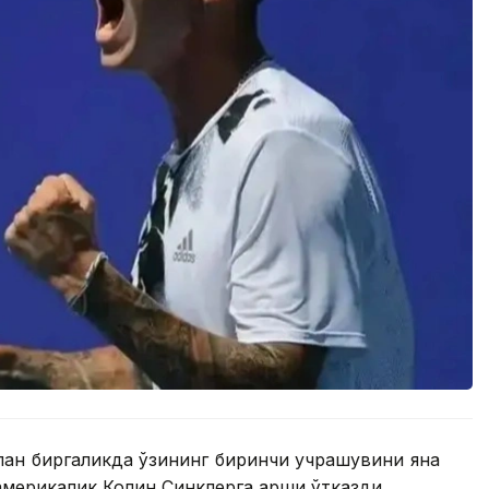
лан биргаликда ўзининг биринчи учрашувини яна
америкалик Колин Синклерга қарши ўтказди.