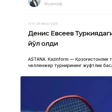
Муаллиф
14:10, 06 Август 2026
Денис Евсеев Туркиядаг
йўл олди
ASTANА. Кazinform — Қозоғистонлик 
челленжер турнирининг жуфтлик баҳс