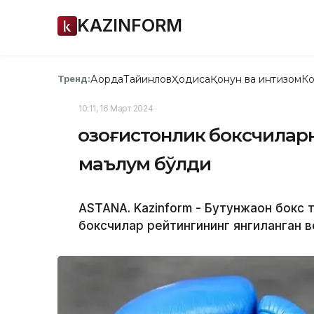
KAZINFORM
Ақорда
Тайинлов
Ҳодиса
Қонун ва интизом
Ко
Тренд:
10:11, 16 Март 2024
Қозоғистонлик боксчила
маълум бўлди
ASTANA. Kazinform - Бутунжаҳон бокс
боксчилар рейтингининг янгиланган в