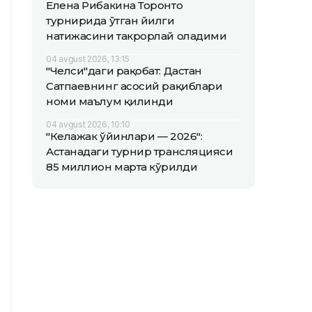
Елена Рибакина Торонто
турнирида ўтган йилги
натижасини такрорлай оладими
04 avgust 2026, 13:15
"Челси"даги рақобат: Дастан
Сатпаевнинг асосий рақиблари
номи маълум қилинди
04 avgust 2026, 10:10
"Келажак ўйинлари — 2026":
Астанадаги турнир трансляцияси
85 миллион марта кўрилди