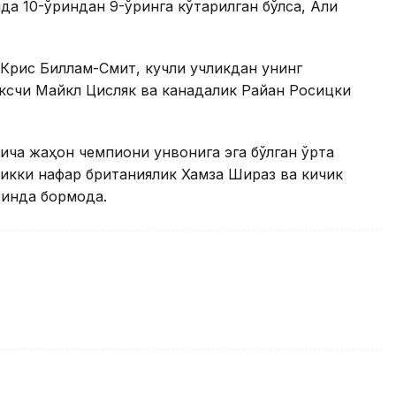
да 10-ўриндан 9-ўринга кўтарилган бўлса, Али
Крис Биллам-Смит, кучли учликдан унинг
ксчи Майкл Цисляк ва канадалик Райан Росицки
ча жаҳон чемпиони унвонига эга бўлган ўрта
икки нафар британиялик Хамза Шираз ва кичик
инда бормоқда.