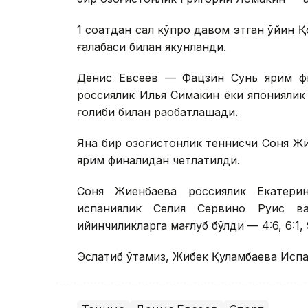
1 соатдан сал кўпроқ давом этган ўйин 
ғалабаси билан якунланди.
Денис Евсеев — Фацзин Сунь ярим фи
россиялик Илья Симакин ёки японияли
ғолиби билан рақобатлашади.
Яна бир қозоғистонлик теннисчи Соня Ж
ярим финалидан четлатилди.
Соня Жиенбаева россиялик Екатери
испаниялик Селия Сервино Руис в
қийинчиликларга мағлуб бўлди — 4:6, 6:1, 9
Эслатиб ўтамиз, Жибек Қуламбаева Исп