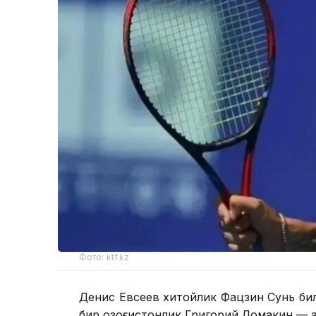
Фото: ktf.kz
Денис Евсеев хитойлик Фацзин Сунь би
бир қозоғистонлик Григорий Ломакин — 