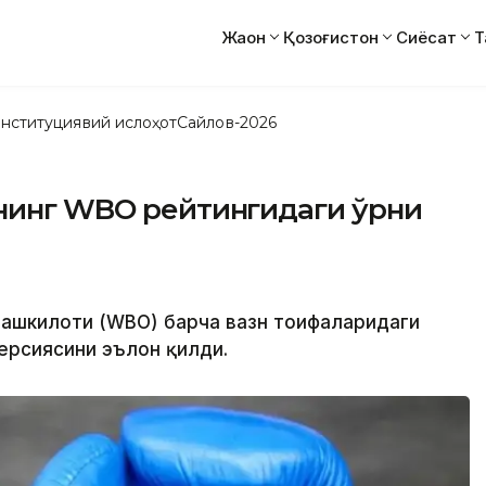
Жаҳон
Қозоғистон
Сиёсат
Т
нституциявий ислоҳот
Сайлов-2026
рнинг WBO рейтингидаги ўрни
 ташкилоти (WBO) барча вазн тоифаларидаги
ерсиясини эълон қилди.