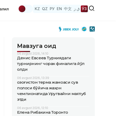
KZ
QZ
РУ
EN
中文
ق ز
ЎЗ
аҳлил
Мавзуга оид
06 avgust 2026, 14:10
Денис Евсеев Туркиядаги
турнирнинг чорак финалига йўл
олди
06 avgust 2026, 13:39
Қозоғистон терма жамоаси сув
полоси бўйича жаҳон
чемпионатида Уругвайни мағлуб
этди
06 avgust 2026, 12:10
Елена Рибакина Торонто