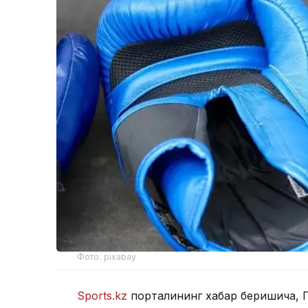
Фото: pixabay
Sports.kz
порталининг хабар беришича, Ге