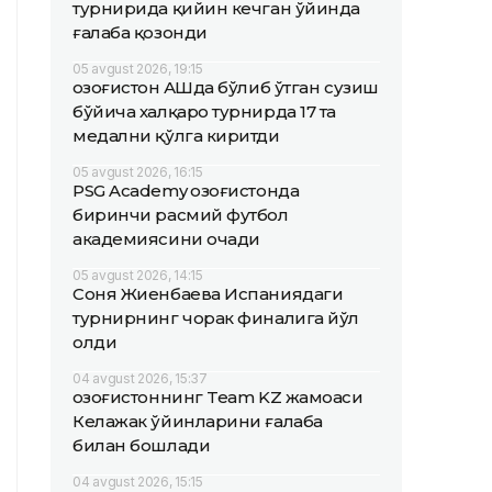
турнирида қийин кечган ўйинда
ғалаба қозонди
05 avgust 2026, 19:15
Қозоғистон АҚШда бўлиб ўтган сузиш
бўйича халқаро турнирда 17 та
медални қўлга киритди
05 avgust 2026, 16:15
PSG Academy Қозоғистонда
биринчи расмий футбол
академиясини очади
05 avgust 2026, 14:15
Соня Жиенбаева Испаниядаги
турнирнинг чорак финалига йўл
олди
04 avgust 2026, 15:37
Қозоғистоннинг Team KZ жамоаси
Келажак ўйинларини ғалаба
билан бошлади
04 avgust 2026, 15:15