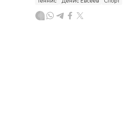
Теннис
Денис Евсеев
Спорт
Бекабат Узаков
Муаллиф
13:39, 06 Август 2026
Қозоғистон терма жамоас
чемпионатида Уругвайни
ASTANA. Kazinform - Қозоғистоннинг
Хорватиянинг Загреб шаҳрида бўлиб ў
эттирмоқда.