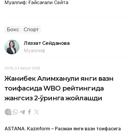
Муаллиф: Ғайсағали Сейтақ
Бокс
Спорт
Ляззат Сейданова
Муаллиф
20:15, 03 Август 2026
Жанибек Алимханули янги вазн
тоифасида WBO рейтингида
жангсиз 2-ўринга жойлашди
ASTANА. Кazinform – Расман янги вазн тоифасига