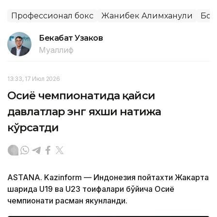
Профессионал бокс
Жанибек Алимханули
Бок
Бекабат Узаков
Муаллиф
13:33, 17 Июл 2026
Осиё чемпионатида қайси
давлатлар энг яхши натижа
кўрсатди
ASTANA. Kazinform — Индонезия пойтахти Жакарта
шаҳрида U19 ва U23 тоифалари бўйича Осиё
чемпионати расман якунланди.