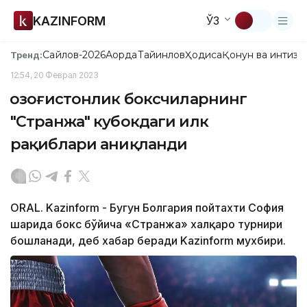
KAZINFORM
ЎЗ
Сайлов-2026
Ақорда
Тайинлов
Ҳодиса
Қонун ва интизо
Тренд:
12:54, 20 Феврал 2023
Қозоғистонлик боксчиларнинг
"Странжа" кубокдаги илк
рақиблари аниқланди
ORAL. Kazinform - Бугун Болгария пойтахти София
шаҳрида бокс бўйича «Странжа» халқаро турнири
бошланади, деб хабар беради Kazinform мухбири.