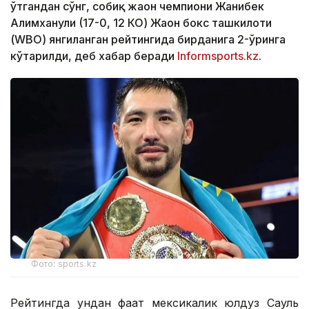
ўтгандан сўнг, собиқ жаҳон чемпиони Жанибек
Алимханули (17-0, 12 КО) Жаҳон бокс ташкилоти
(WBО) янгиланган рейтингида бирданига 2-ўринга
кўтарилди, деб хабар беради
Informsports.kz
.
Фото: sports.kz
Рейтингда ундан фақат мексикалик юлдуз Сауль