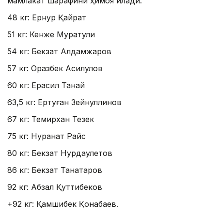
мамлакат шарафини ҳимоя қилади.
48 кг: Ернур Қайрат
51 кг: Кенже Муратули
54 кг: Бекзат Алдамжаров
57 кг: Оразбек Асилқулов
60 кг: Ерасил Танқай
63,5 кг: Ертуған Зейнуллинов
67 кг: Темирхан Тезек
75 кг: Нурқанат Райс
80 кг: Бекзат Нурдаулетов
86 кг: Бекзат Танатаров
92 кг: Абзал Қуттибеков
+92 кг: Қамшибек Қонқабаев.