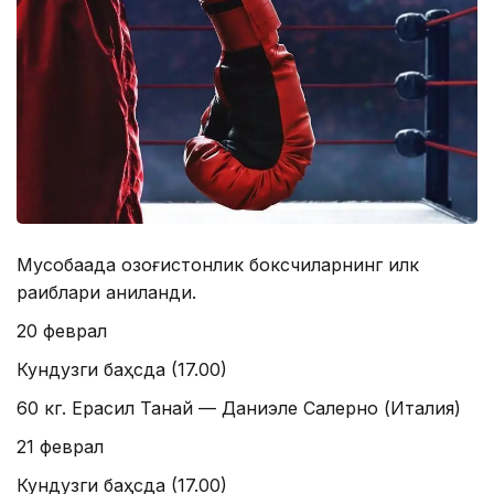
Мусобақада қозоғистонлик боксчиларнинг илк
рақиблари аниқланди.
20 феврал
Кундузги баҳсда (17.00)
60 кг. Ерасил Танқай — Даниэле Салерно (Италия)
21 феврал
Кундузги баҳсда (17.00)