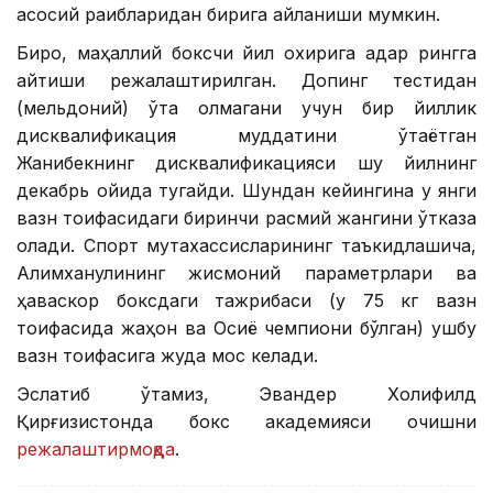
асосий рақибларидан бирига айланиши мумкин.
Бироқ, маҳаллий боксчи йил охирига қадар рингга
қайтиши режалаштирилган. Допинг тестидан
(мельдоний) ўта олмагани учун бир йиллик
дисквалификация муддатини ўтаётган
Жанибекнинг дисквалификацияси шу йилнинг
декабрь ойида тугайди. Шундан кейингина у янги
вазн тоифасидаги биринчи расмий жангини ўтказа
олади. Спорт мутахассисларининг таъкидлашича,
Алимханулининг жисмоний параметрлари ва
ҳаваскор боксдаги тажрибаси (у 75 кг вазн
тоифасида жаҳон ва Осиё чемпиони бўлган) ушбу
вазн тоифасига жуда мос келади.
Эслатиб ўтамиз, Эвандер Холифилд
Қирғизистонда бокс академияси очишни
режалаштирмоқда
.