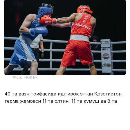
Фото: НОК РК
40 та вазн тоифасида иштирок этган Қозоғистон
терма жамоаси 11 та олтин, 11 та кумуш ва 8 та
бронза медаль билан умумжамоа ҳисобида 2-
ўринни эгаллади.
U23 тоифаси: