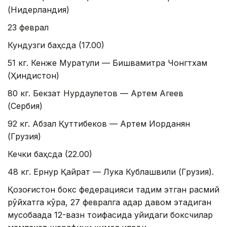
(Нидерландия)
23 феврал
Кундузги баҳсда (17.00)
51 кг. Кенже Муратули — Бишвамитра Чонгтхам
(Ҳиндистон)
80 кг. Бекзат Нурдаулетов — Артем Агеев
(Сербия)
92 кг. Абзал Қуттибеков — Артем Иорданян
(Грузия)
Кечки баҳсда (22.00)
48 кг. Ернур Қайрат — Лука Кублашвили (Грузия).
Қозоғистон бокс федерацияси тақдим этган расмий
рўйхатга кўра, 27 февралга қадар давом этадиган
мусобақада 12-вазн тоифасида қуйидаги боксчилар