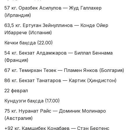
57 кг. Оразбек Асилқулов — Жуд Галлахер
(Ирландия)
63,5 кг. Ертуған Зейнуллинов — Конде Ойер
Ибаррече (Испания)
Кечки баҳсда (22.00)
54 кг. Бекзат Алдамжаров — Биллал Беннама
(Франция)
67 кг. Темирхан Тезек — Пламен Янков (Болгария)
86 кг. Бекзат Танатаров — Картик (Ҳиндистон)
22 феврал
Кундузги баҳсда (17.00)
75 кг. Нурқанат Райс — Доминик Молинаро
(Австралия)
+92 кг. Қамшибек Қонқабаев — Стэн Бертенс