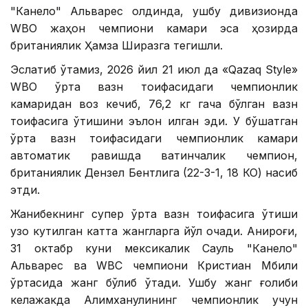
"Канело" Альварес олдинда, ушбу дивизионда
WBО жаҳон чемпиони камари эса ҳозирда
британиялик Ҳамза Ширазга тегишли.
Эслатиб ўтамиз, 2026 йил 21 июл да «Qazaq Style»
WВО ўрта вазн тоифасидаги чемпионлик
камаридан воз кечиб, 76,2 кг гача бўлган вазн
тоифасига ўтишини эълон қилган эди. У бўшатган
ўрта вазн тоифасидаги чемпионлик камари
автоматик равишда вақтинчалик чемпион,
британиялик Дензел Бентлига (22-3-1, 18 КО) насиб
этди.
Жанибекнинг супер ўрта вазн тоифасига ўтиши
узоқ кутилган катта жангларга йўл очади. Аниқроғи,
31 октабр куни мексикалик Сауль "Канело"
Альварес ва WВC чемпиони Кристиан Мбили
ўртасида жанг бўлиб ўтади. Ушбу жанг ғолиби
келажакда Алимханулининг чемпионлик учун