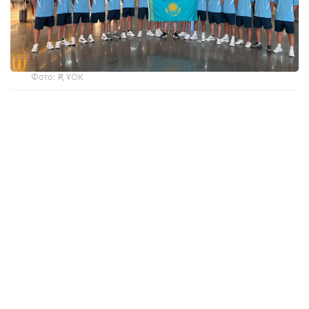
Фото: ҚР ҰОК
Учинчи ўйинда қозоғистонлик спортчилар
Уругвайни катта фарқ билан мағлуб этишди. Ўйин
22:5 ҳисобида якунланди.
ҚР МОҚ маълумотларига кўра, Қозоғистон терма
жамоаси ўйинчиси Максим Сасин ўйиннинг энг
яхши ўйинчиси деб топилди.
Бугун, 6 август куни Қозоғистон терма жамоаси
Туркия билан тўқнаш келади.
Эслатиб ўтамиз, жаҳон чемпионатининг биринчи
ўйинида миллий терма жамоа Мисрга ютқазган