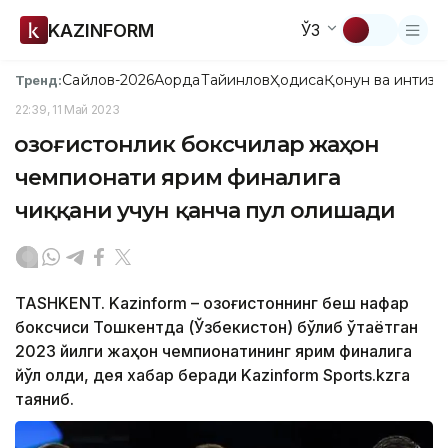
KAZINFORM
ЎЗ
Сайлов-2026
Ақорда
Тайинлов
Ҳодиса
Қонун ва интизо
Тренд:
22:39, 11 Май 2023
Қозоғистонлик боксчилар жаҳон
чемпионати ярим финалига
чиққани учун қанча пул олишади
TASHKENT. Kazinform – Қозоғистоннинг беш нафар
боксчиси Тошкентда (Ўзбекистон) бўлиб ўтаётган
2023 йилги жаҳон чемпионатининг ярим финалига
йўл олди, дея хабар беради Kazinform Sports.kzга
таяниб.