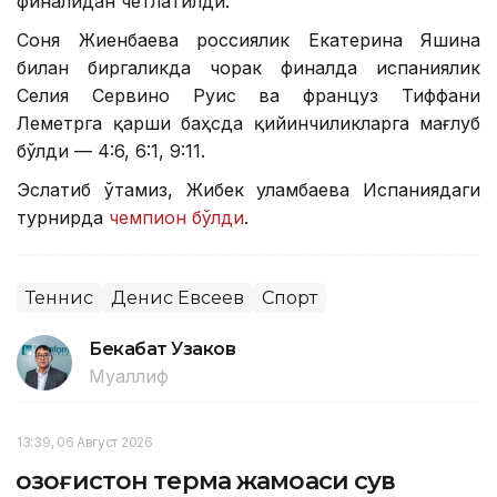
финалидан четлатилди.
Соня Жиенбаева россиялик Екатерина Яшина
билан биргаликда чорак финалда испаниялик
Селия Сервино Руис ва француз Тиффани
Леметрга қарши баҳсда қийинчиликларга мағлуб
бўлди — 4:6, 6:1, 9:11.
Эслатиб ўтамиз, Жибек Қуламбаева Испаниядаги
турнирда
чемпион бўлди
.
Теннис
Денис Евсеев
Спорт
Бекабат Узаков
Муаллиф
13:39, 06 Август 2026
Қозоғистон терма жамоаси сув