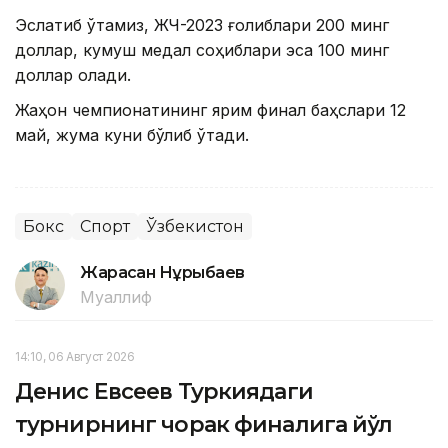
Эслатиб ўтамиз, ЖЧ-2023 ғолиблари 200 минг
доллар, кумуш медал соҳиблари эса 100 минг
доллар олади.
Жаҳон чемпионатининг ярим финал баҳслари 12
май, жума куни бўлиб ўтади.
Бокс
Спорт
Ўзбекистон
Жарасқан Нұрыбаев
Муаллиф
14:10, 06 Август 2026
Денис Евсеев Туркиядаги
турнирнинг чорак финалига йўл