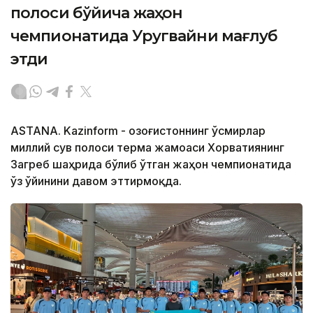
полоси бўйича жаҳон
чемпионатида Уругвайни мағлуб
этди
ASTANA. Kazinform - Қозоғистоннинг ўсмирлар
миллий сув полоси терма жамоаси Хорватиянинг
Загреб шаҳрида бўлиб ўтган жаҳон чемпионатида
ўз ўйинини давом эттирмоқда.