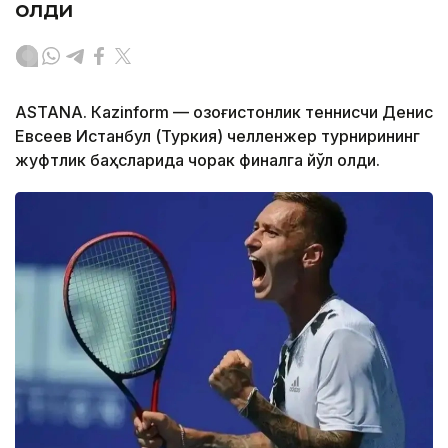
олди
ASTANА. Кazinform — Қозоғистонлик теннисчи Денис
Евсеев Истанбул (Туркия) челленжер турнирининг
жуфтлик баҳсларида чорак финалга йўл олди.