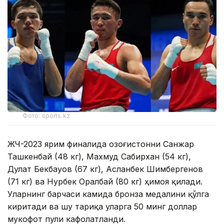
Фото: sports.kz
ЖЧ-2023 ярим финалида Қозоғистонни Санжар
Ташкенбай (48 кг), Махмуд Сабирхан (54 кг),
Дулат Бекбауов (67 кг), Асланбек Шимбергенов
(71 кг) ва Нурбек Оралбай (80 кг) ҳимоя қилади.
Уларнинг барчаси камида бронза медалини қўлга
киритади ва шу тариқа уларга 50 минг доллар
мукофот пули кафолатланди.