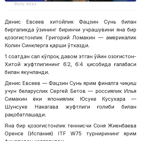
Фото: ktf.kz
Денис Евсеев хитойлик Фацзин Сунь билан
биргаликда ўзининг биринчи учрашувини яна бир
қозоғистонлик Григорий Ломакин — америкалик
Колин Синклерга қарши ўтказди.
1 соатдан сал кўпроқ давом этган ўйин Қозоғистон-
Хитой жуфтлигининг 6:2, 6:4 ҳисобида ғалабаси
билан якунланди.
Денис Евсеев — Фацзин Сунь ярим финалга чиқиш
учун беларуслик Сергей Бетов — россиялик Илья
Симакин ёки япониялик Юсуке Кусухара —
Шунсуке Накагава жуфтлиги ғолиби билан
рақобатлашади.
Яна бир қозоғистонлик теннисчи Соня Жиенбаева
Оренсе (Испания) ITF W75 турнирининг ярим