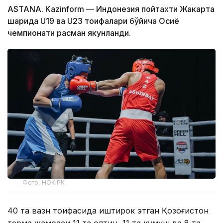
ASTANA. Kazinform — Индонезия пойтахти Жакарта
шаҳрида U19 ва U23 тоифалари бўйича Осиё
чемпионати расман якунланди.
Фото: НОК РК
40 та вазн тоифасида иштирок этган Қозоғистон