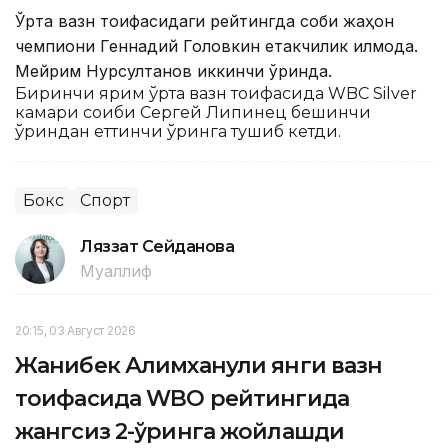
Ўрта вазн тоифасидаги рейтингда собиқ жаҳон
чемпиони Геннадий Головкин етакчилик қилмоқда.
Мейрим Нурсултанов иккинчи ўринда.
Биринчи ярим ўрта вазн тоифасида WBC Silver
камари соҳиби Сергей Липинец бешинчи
ўриндан еттинчи ўринга тушиб кетди.
Бокс
Спорт
Ляззат Сейданова
Муаллиф
20:15, 03 Август 2026
Жанибек Алимханули янги вазн
тоифасида WBO рейтингида
жангсиз 2-ўринга жойлашди