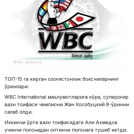
Фото: sports.kz
ТОП-15 га кирган қозоғистонлик боксчиларнинг
ўринлари:
WBC International маълумотларига кўра, супероғир
вазн тоифаси чемпиони Жан Кособуцкий 8-ўринни
сақлаб қолди.
Иккинчи ўрта вазн тоифасидаги Али Ахмедов
учинчи поғонадан олтинчи поғонага тушиб кетди.