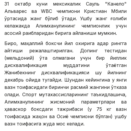
31 октабр куни мексикалик Сауль "Канело"
Альварес ва WВC чемпиони Кристиан Мбили
ўртасида жанг бўлиб ўтади. Ушбу жанг ғолиби
келажакда Алимханулининг чемпионлик учун
асосий рақибларидан бирига айланиши мумкин.
Бироқ, маҳаллий боксчи йил охирига қадар рингга
қайтиши режалаштирилган. Допинг тестидан
(мельдоний) ўта олмагани учун бир йиллик
дисквалификация муддатини ўтаётган
Жанибекнинг дисквалификацияси шу йилнинг
декабрь ойида тугайди. Шундан кейингина у янги
вазн тоифасидаги биринчи расмий жангини ўтказа
олади. Спорт мутахассисларининг таъкидлашича,
Алимханулининг жисмоний параметрлари ва
ҳаваскор боксдаги тажрибаси (у 75 кг вазн
тоифасида жаҳон ва Осиё чемпиони бўлган) ушбу
вазн тоифасига жуда мос келади.