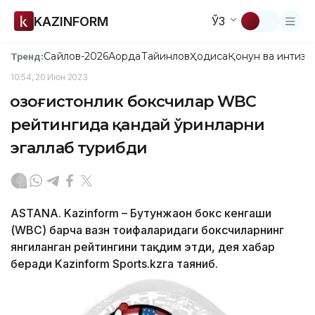
KAZINFORM
ЎЗ
Сайлов-2026
Ақорда
Тайинлов
Ҳодиса
Қонун ва интизо
Тренд:
10:54, 20 Июн 2023
Қозоғистонлик боксчилар WBC
рейтингида қандай ўринларни
эгаллаб турибди
ASTANA. Kazinform – Бутунжаҳон бокс кенгаши
(WBC) барча вазн тоифаларидаги боксчиларнинг
янгиланган рейтингини тақдим этди, дея хабар
беради Kazinform Sports.kzга таяниб.