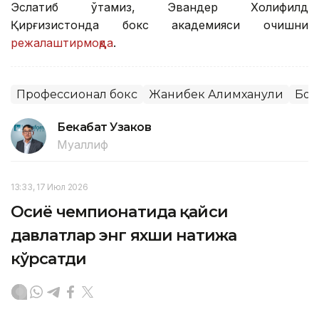
Эслатиб ўтамиз, Эвандер Холифилд
Қирғизистонда бокс академияси очишни
режалаштирмоқда
.
Профессионал бокс
Жанибек Алимханули
Бок
Бекабат Узаков
Муаллиф
13:33, 17 Июл 2026
Осиё чемпионатида қайси
давлатлар энг яхши натижа
кўрсатди