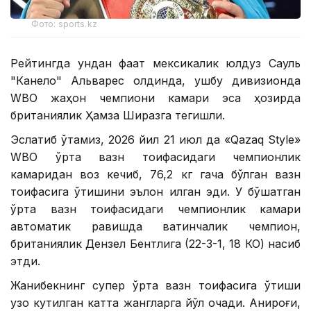
Фото: sports.kz
Рейтингда ундан фақат мексикалик юлдуз Сауль
"Канело" Альварес олдинда, ушбу дивизионда
WBО жаҳон чемпиони камари эса ҳозирда
британиялик Ҳамза Ширазга тегишли.
Эслатиб ўтамиз, 2026 йил 21 июл да «Qazaq Style»
WВО ўрта вазн тоифасидаги чемпионлик
камаридан воз кечиб, 76,2 кг гача бўлган вазн
тоифасига ўтишини эълон қилган эди. У бўшатган
ўрта вазн тоифасидаги чемпионлик камари
автоматик равишда вақтинчалик чемпион,
британиялик Дензел Бентлига (22-3-1, 18 КО) насиб
этди.
Жанибекнинг супер ўрта вазн тоифасига ўтиши
узоқ кутилган катта жангларга йўл очади. Аниқроғи,