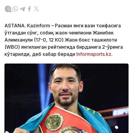
ASTANА. Кazinform – Расман янги вазн тоифасига
ўтгандан сўнг, собиқ жаҳон чемпиони Жанибек
Алимханули (17-0, 12 КО) Жаҳон бокс ташкилоти
(WBО) янгиланган рейтингида бирданига 2-ўринга
кўтарилди, деб хабар беради
Informsports.kz
.