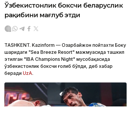
Ўзбекистонлик боксчи беларуслик
рақибини мағлуб этди
TASHKENT. Kazinform — Озарбайжон пойтахти Боку
шаҳридаги "Sea Breeze Resort" мажмуасида ташкил
этилган "IBA Champions Night" мусобақасида
ўзбекистонлик боксчи ғолиб бўлди, деб хабар
беради
UzA
.