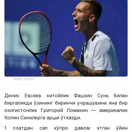
Фото: ktf.kz
Денис Евсеев хитойлик Фацзин Сунь билан
биргаликда ўзининг биринчи учрашувини яна бир
қозоғистонлик Григорий Ломакин — америкалик
Колин Синклерга қарши ўтказди.
1 соатдан сал кўпроқ давом этган ўйин