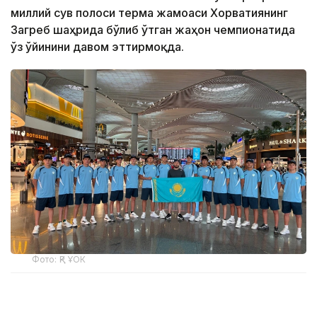
миллий сув полоси терма жамоаси Хорватиянинг
Загреб шаҳрида бўлиб ўтган жаҳон чемпионатида
ўз ўйинини давом эттирмоқда.
Фото: ҚР ҰОК
Учинчи ўйинда қозоғистонлик спортчилар
Уругвайни катта фарқ билан мағлуб этишди. Ўйин