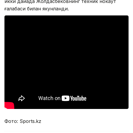
икки дақиқада Жолдасбековнинг техник нокаут
ғалабаси билан якунланди.
Фото: Sports.kz