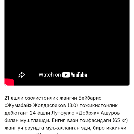
21 ёшли қозоғистонлик жангчи Бейбарис
«Жумабай» Жолдасбеков (3:0) тожикистонлик
дебютант 24 ёшли Лутфулло «Добряк» Ашуров
билан муштлашди. Енгил вазн тоифасидаги (65 кг)
жанг уч раундга мўлжалланган эди, бироқ иккинчи