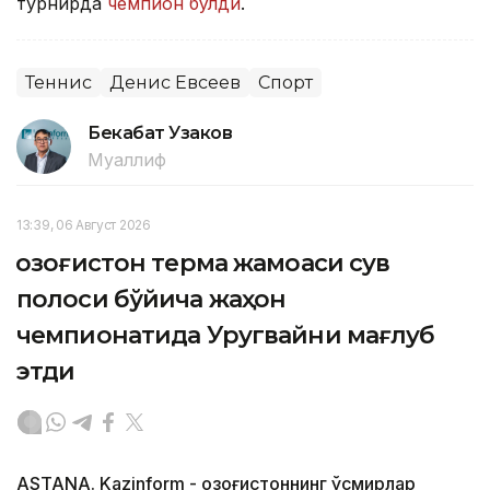
турнирда
чемпион бўлди
.
Теннис
Денис Евсеев
Спорт
Бекабат Узаков
Муаллиф
13:39, 06 Август 2026
Қозоғистон терма жамоаси сув
полоси бўйича жаҳон
чемпионатида Уругвайни мағлуб
этди
ASTANA. Kazinform - Қозоғистоннинг ўсмирлар