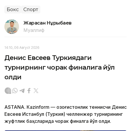
Бокс
Спорт
Жарасқан Нұрыбаев
Муаллиф
14:10, 06 Август 2026
Денис Евсеев Туркиядаги
турнирнинг чорак финалига йўл
олди
ASTANА. Кazinform — Қозоғистонлик теннисчи Денис
Евсеев Истанбул (Туркия) челленжер турнирининг
жуфтлик баҳсларида чорак финалга йўл олди.