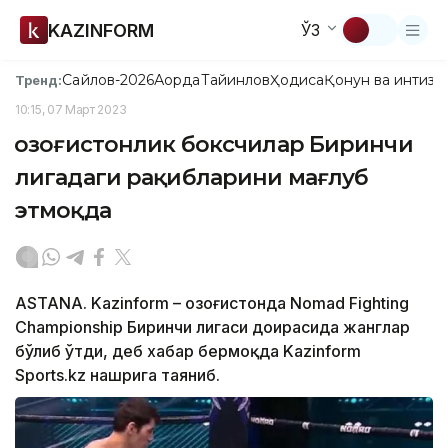
KAZINFORM
ЎЗ
Сайлов-2026
Ақорда
Тайинлов
Ҳодиса
Қонун ва интизо
Тренд:
10:15, 07 Март 2023
Қозоғистонлик боксчилар Биринчи
лигадаги рақибларини мағлуб
этмоқда
ASTANA. Kazinform – Қозоғистонда Nomad Fighting
Championship Биринчи лигаси доирасида жанглар
бўлиб ўтди, деб хабар бермоқда Kazinform
Sports.kz нашрига таяниб.