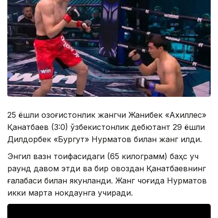
25 ёшли қозоғистонлик жангчи Жанибек «Ахиллес»
Қанатбаев (3:0) ўзбекистонлик дебютант 29 ёшли
Дилдорбек «Бургут» Нурматов билан жанг қилди.
Энгил вазн тоифасидаги (65 килограмм) баҳс уч
раунд давом этди ва бир овоздан Қанатбаевнинг
ғалабаси билан якунланди. Жанг чоғида Нурматов
икки марта нокдаунга учиради.