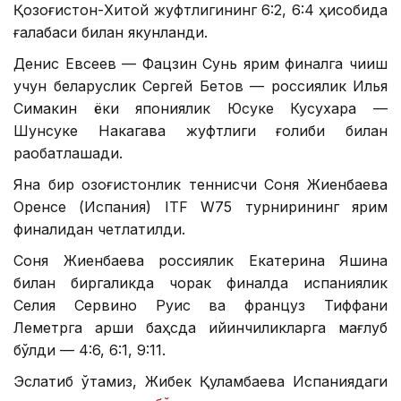
Қозоғистон-Хитой жуфтлигининг 6:2, 6:4 ҳисобида
ғалабаси билан якунланди.
Денис Евсеев — Фацзин Сунь ярим финалга чиқиш
учун беларуслик Сергей Бетов — россиялик Илья
Симакин ёки япониялик Юсуке Кусухара —
Шунсуке Накагава жуфтлиги ғолиби билан
рақобатлашади.
Яна бир қозоғистонлик теннисчи Соня Жиенбаева
Оренсе (Испания) ITF W75 турнирининг ярим
финалидан четлатилди.
Соня Жиенбаева россиялик Екатерина Яшина
билан биргаликда чорак финалда испаниялик
Селия Сервино Руис ва француз Тиффани
Леметрга қарши баҳсда қийинчиликларга мағлуб
бўлди — 4:6, 6:1, 9:11.
Эслатиб ўтамиз, Жибек Қуламбаева Испаниядаги