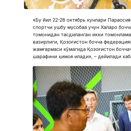
«Бу йил 22-28 октябрь кунлари Параосиё
спортчи ушбу мусобақа учун Халқаро боч
томонидан тасдиқланган икки томонлам
вазирлиги, Қозоғистон бочча федерацияс
жамғармаси кўмагида Қозоғистон бочча
шарафини ҳимоя қилади», – дейилади хаб