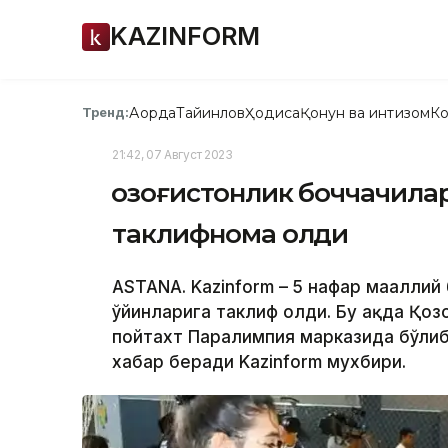
KAZINFORM
Ақорда
Тайинлов
Ҳодиса
Қонун ва интизом
Ко
Тренд:
21:42, 07 Август 2023
Қозоғистонлик боччачила
таклифнома олди
ASTANA. Kazinform – 5 нафар маҳалли
ўйинларига таклиф олди. Бу ҳақда Қо
пойтахт Паралимпия марказида бўлиб
хабар беради Kazinform мухбири.