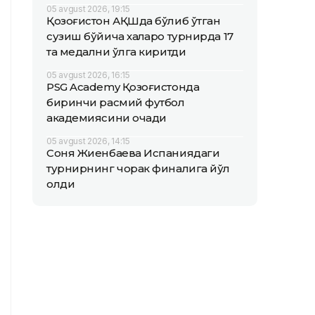
05 avgust 2026, 19:15
Қозоғистон АҚШда бўлиб ўтган
сузиш бўйича халқаро турнирда 17
та медални қўлга киритди
05 avgust 2026, 16:15
PSG Academy Қозоғистонда
биринчи расмий футбол
академиясини очади
05 avgust 2026, 14:15
Соня Жиенбаева Испаниядаги
турнирнинг чорак финалига йўл
олди