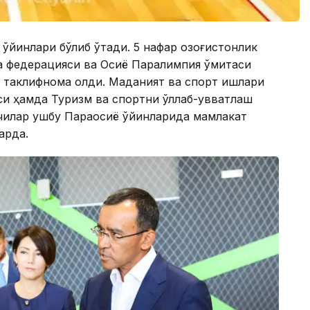
 ўйинлари бўлиб ўтади. 5 нафар қозоғистонлик
ча федерацияси ва Осиё Паралимпия қўмитаси
а таклифнома олди. Маданият ва спорт ишлари
и ҳамда Туризм ва спортни қўллаб-қувватлаш
чилар ушбу Параосиё ўйинларида мамлакат
арда.