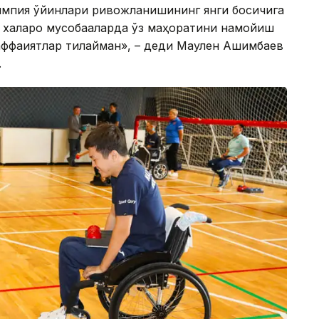
импия ўйинлари ривожланишининг янги босқичига
 халқаро мусобақаларда ўз маҳоратини намойиш
ваффақиятлар тилайман», – деди Маулен Ашимбаев
.