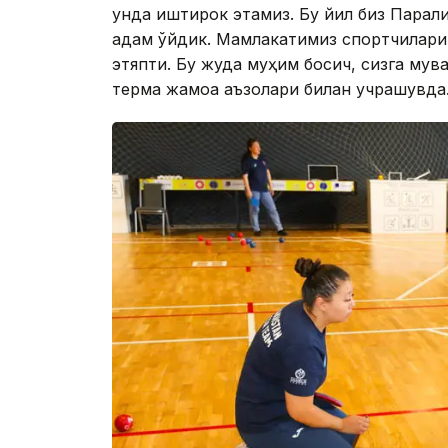
унда иштирок этамиз. Бу йил биз Парал
қадам қўйдик. Мамлакатимиз спортчилари
этяпти. Бу жуда муҳим босқич, сизга му
терма жамоа аъзолари билан учрашувда