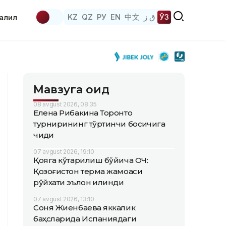
KZ
QZ
РУ
EN
中文
ق ز
ЎЗ
аҳлил
Мавзуга оид
08 avgust 2026, 08:35
Елена Рибакина Торонто
турнирининг тўртинчи босқичига
чиқди
07 avgust 2026, 19:10
Қояга кўтарилиш бўйича ОЧ:
Қозоғистон терма жамоаси
рўйхати эълон қилинди
07 avgust 2026, 13:10
Соня Жиенбаева яккалик
баҳсларида Испаниядаги