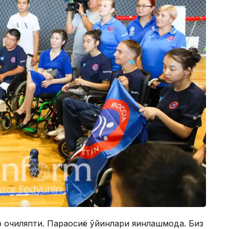
 очиляпти. Параосиё ўйинлари яқинлашмоқда. Биз