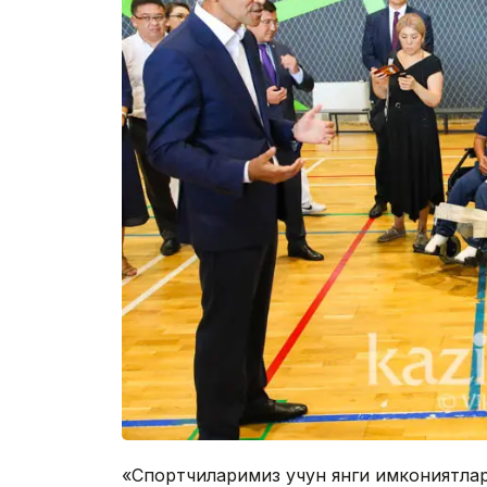
«Спортчиларимиз учун янги имкониятлар