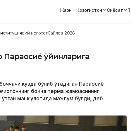
Жаҳон
Қозоғистон
Сиёсат
Т
нституциявий ислоҳот
Сайлов-2026
р Параосиё ўйинларига
й боччачи кузда бўлиб ўтадиган Параосиё
зоғистоннинг бочча терма жамоасининг
 ўтган машғулотида маълум бўлди, деб