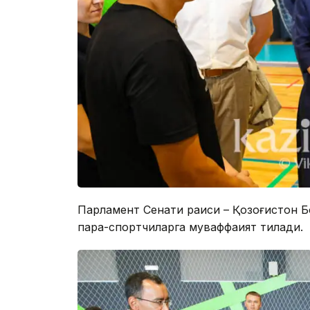
Парламент Сенати раиси – Қозоғистон 
пара-спортчиларга муваффақият тилади.