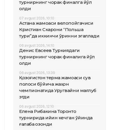
турнирнинг чорак финалга йўл
олди
07 avgust 2026, 10:10
Астана жамоаси велопойгачиси
Кристиан Скарони “Польша
тури”да иккинчи ўринни эгаллади
06 avgust 2026, 14:10
Денис Евсеев Туркиядаги
турнирнинг чорак финалига йўл
олди
06 avgust 2026, 13:39
Қозоғистон терма жамоаси сув
полоси бўйича жаҳон
чемпионатида Уругвайни мағлуб
этди
06 avgust 2026, 12:10
Елена Рибакина Торонто
турнирида қийин кечган ўйинда
ғалаба қозонди