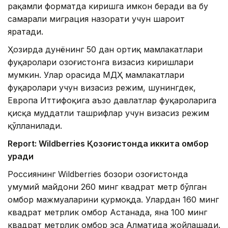
рақамли форматда киришга имкон беради ва бу
самарали миграция назорати учун шароит
яратади.
Ҳозирда дунёнинг 50 дан ортиқ мамлакатлари
фуқаролари Қозоғистонга визасиз киришлари
мумкин. Улар орасида МДҲ мамлакатлари
фуқаролари учун визасиз режим, шунингдек,
Европа Иттифоқига аъзо давлатлар фуқароларига
қисқа муддатли ташрифлар учун визасиз режим
қўлланилади.
Report: Wildberries Қозоғистонда иккита омбор
қуради
Россиянинг Wildberries бозори Қозоғистонда
умумий майдони 260 минг квадрат метр бўлган
омбор мажмуаларини қурмоқда. Улардан 160 минг
квадрат метрлик омбор Астанада, яна 100 минг
квадрат метрлик омбор эса Алматида жойлашади.