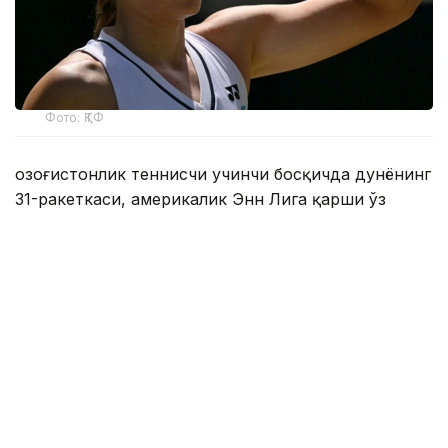
Фото: ҚТФ
Қозоғистонлик теннисчи учинчи босқичда дунёнинг
31-ракеткаси, америкалик Энн Лига қарши ўз
маҳоратини намойиш этди.
Бу икки спортчи ўртасидаги биринчи учрашув
эди.
Биринчи сетда Елена дарҳол 2:0, 4:1 ҳисобида
олдинга чиқиб олди. Кейин америкалик теннисчи
ҳисобни қисқартирди, аммо Рибакина ўз
мақсадига эришди — 6:2.
Иккинчи сетда ҳисоб 4:3 бўлганида Ли брейк