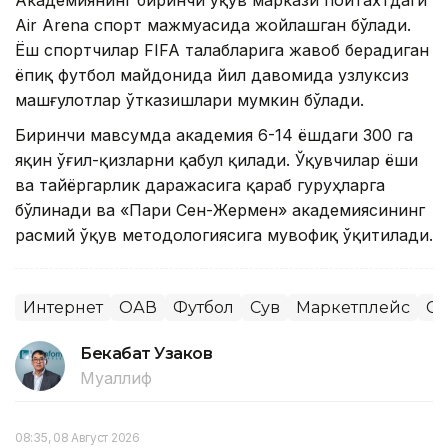
Air Arena спорт мажмуасида жойлашган бўлади.
Ёш спортчилар FIFA талабларига жавоб берадиган
ёпиқ футбол майдонида йил давомида узлуксиз
машғулотлар ўтказишлари мумкин бўлади.
Биринчи мавсумда академия 6-14 ёшдаги 300 га
яқин ўғил-қизларни қабул қилади. Ўқувчилар ёши
ва тайёргарлик даражасига қараб гуруҳларга
бўлинади ва «Пари Сен-Жермен» академиясининг
расмий ўқув методологиясига мувофиқ ўқитилади.
Интернет
ОАВ
Футбол
Сув
Маркетплейс
Сп
Бекабат Узаков
Муаллиф
08:35, 08 Август 2026