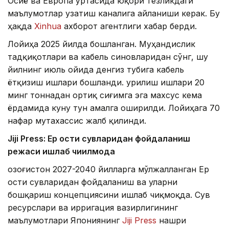
Осиё ва Европа ўртасида юқори тезликдаги
маълумотлар узатиш каналига айланиши керак. Бу
ҳақда
Xinhua
ахборот агентлиги хабар берди.
Лойиҳа 2025 йилда бошланган. Муҳандислик
тадқиқотлари ва кабель синовларидан сўнг, шу
йилнинг июль ойида денгиз тубига кабель
ётқизиш ишлари бошланди. Қурилиш ишлари 20
минг тоннадан ортиқ сиғимга эга махсус кема
ёрдамида куну тун амалга оширилди. Лойиҳага 70
нафар мутахассис жалб қилинди.
Jiji Press: Ер ости сувларидан фойдаланиш
режаси ишлаб чиқилмоқда
Қозоғистон 2027-2040 йилларга мўлжалланган Ер
ости сувларидан фойдаланиш ва уларни
бошқариш концепциясини ишлаб чиқмоқда. Сув
ресурслари ва ирригация вазирлигининг
маълумотлари Япониянинг
Jiji Press
нашри