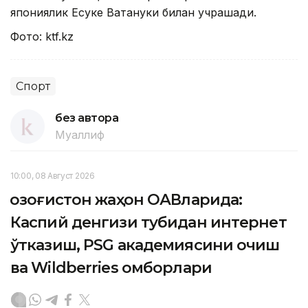
япониялик Есуке Ватануки билан учрашади.
Фото: ktf.kz
Спорт
без автора
Муаллиф
10:00, 08 Август 2026
Қозоғистон жаҳон ОАВларида:
Каспий денгизи тубидан интернет
ўтказиш, PSG академиясини очиш
ва Wildberries омборлари