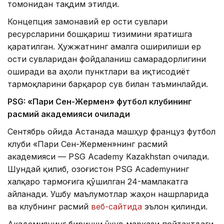
томонидан тақдим этилди.
Концепция замонавий ер ости сувлари
ресурсларини бошқариш тизимини яратишга
қаратилган. Ҳужжатнинг амалга оширилиши ер
ости сувларидан фойдаланиш самарадорлигини
оширади ва аҳоли пунктлари ва иқтисодиёт
тармоқларини барқарор сув билан таъминлайди.
PSG: «Пари Сен-Жермен» футбол клубининг
расмий академияси очилади
Сентябрь ойида Астанада машҳур француз футбол
клуби «Пари Сен-Жермен»нинг расмий
академияси — PSG Academy Kazakhstan очилади.
Шундай қилиб, Қозоғистон PSG Academyнинг
халқаро тармоғига қўшилган 24-мамлакатга
айланади. Ушбу маълумотлар жаҳон нашрларида
ва клубнинг расмий
веб-сайтида
эълон қилинди.
Академиянинг биринчи ўқув маркази пойтахтдаги