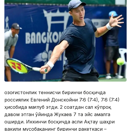
Қозоғистонлик теннисчи биринчи босқичда
россиялик Евгений Донскойни 7:6 (7:4), 7:6 (7:4)
ҳисобида мағлуб этди. 2 соатдан сал кўпроқ
давом этган ўйинда Жукаев 7 та эйс амалга
оширди. Иккинчи босқичда асли Ақтау шаҳри
вакили мусобақанинг биринчи ракеткаси –