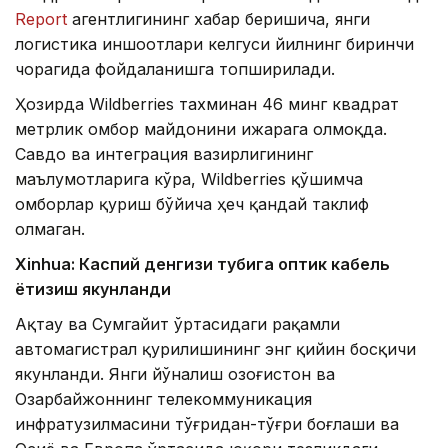
Report
агентлигининг хабар беришича, янги
логистика иншоотлари келгуси йилнинг биринчи
чорагида фойдаланишга топширилади.
Ҳозирда Wildberries тахминан 46 минг квадрат
метрлик омбор майдонини ижарага олмоқда.
Савдо ва интеграция вазирлигининг
маълумотларига кўра, Wildberries қўшимча
омборлар қуриш бўйича ҳеч қандай таклиф
олмаган.
Xinhuа: Каспий денгизи тубига оптик кабель
ётқизиш якунланди
Ақтау ва Сумгайит ўртасидаги рақамли
автомагистрал қурилишининг энг қийин босқичи
якунланди. Янги йўналиш Қозоғистон ва
Озарбайжоннинг телекоммуникация
инфратузилмасини тўғридан-тўғри боғлаши ва