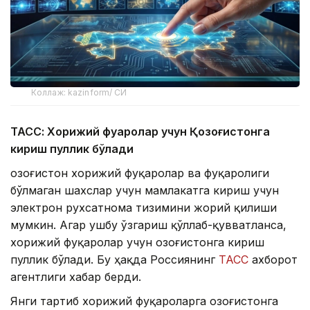
Коллаж: kazinform/ СИ
ТАСС: Хорижий фуқаролар учун Қозоғистонга
кириш пуллик бўлади
Қозоғистон хорижий фуқаролар ва фуқаролиги
бўлмаган шахслар учун мамлакатга кириш учун
электрон рухсатнома тизимини жорий қилиши
мумкин. Агар ушбу ўзгариш қўллаб-қувватланса,
хорижий фуқаролар учун Қозоғистонга кириш
пуллик бўлади. Бу ҳақда Россиянинг
ТАСС
ахборот
агентлиги хабар берди.
Янги тартиб хорижий фуқароларга Қозоғистонга