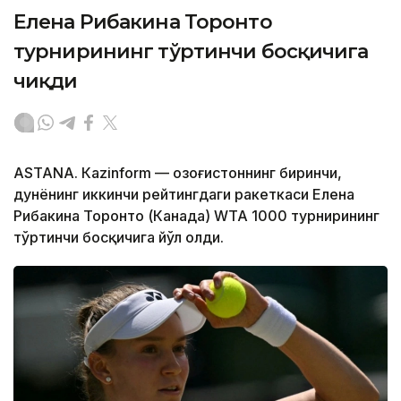
Елена Рибакина Торонто
турнирининг тўртинчи босқичига
чиқди
ASTANА. Кazinform — Қозоғистоннинг биринчи,
дунёнинг иккинчи рейтингдаги ракеткаси Елена
Рибакина Торонто (Канада) WТА 1000 турнирининг
тўртинчи босқичига йўл олди.