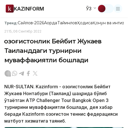
KAZINFORM
ЎЗ
Сайлов-2026
Ақорда
Тайинлов
Ҳодиса
Қонун ва интизо
Тренд:
21:15, 06 Сентябр 2022
Қозоғистонлик Бейбит Жукаев
Таиланддаги турнирни
муваффақиятли бошлади
NUR-SULTAN. Kazinform - Қозоғистонлик Бейбит
Жукаев Нонтабури (Таиланд) шаҳрида бўлиб
ўтаётган АTP Challenger Tour Bangkok Open 3
турнирини муваффақиятли бошлади, дея хабар
беради Кazinform Қозоғистон теннис федерацияси
матбуот хизматига таяниб.