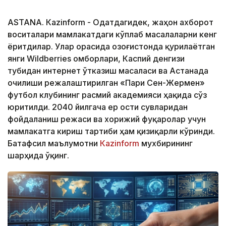
ASTANА. Кazinform - Одатдагидек, жаҳон ахборот
воситалари мамлакатдаги кўплаб масалаларни кенг
ёритдилар. Улар орасида Қозоғистонда қурилаётган
янги Wildberries омборлари, Каспий денгизи
тубидан интернет ўтказиш масаласи ва Астанада
очилиши режалаштирилган «Пари Сен-Жермен»
футбол клубининг расмий академияси ҳақида сўз
юритилди. 2040 йилгача ер ости сувларидан
фойдаланиш режаси ва хорижий фуқаролар учун
мамлакатга кириш тартиби ҳам қизиқарли кўринди.
Батафсил маълумотни
Кazinform
мухбирининг
шарҳида ўқинг.