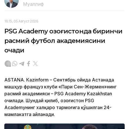
Муаллиф
16:15, 05 Август 2026
PSG Academy Қозоғистонда биринчи
расмий футбол академиясини
очади
ASTANА. Кazinform – Сентябрь ойида Астанада
машҳур француз клуби «Пари Сен-Жермен»нинг
расмий академияси – PSG Academy Kazakhstan
очилади. Шундай қилиб, Қозоғистон PSG
Academyнинг халқаро тармоғига қўшилган 24-
мамлакатга айланади.