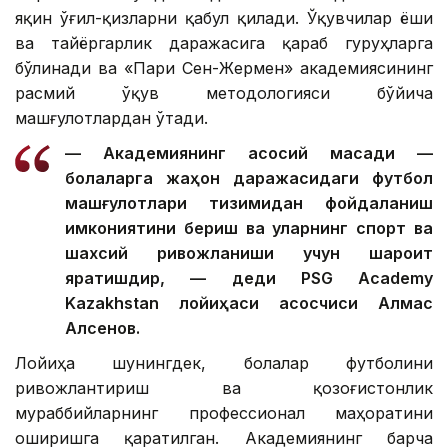
яқин ўғил-қизларни қабул қилади. Ўқувчилар ёши
ва тайёргарлик даражасига қараб гуруҳларга
бўлинади ва «Пари Сен-Жермен» академиясининг
расмий ўқув методологияси бўйича
машғулотлардан ўтади.
— Академиянинг асосий мақсади —
болаларга жаҳон даражасидаги футбол
машғулотлари тизимидан фойдаланиш
имкониятини бериш ва уларнинг спорт ва
шахсий ривожланиши учун шароит
яратишдир, — деди PSG Academy
Kazakhstan лойиҳаси асосчиси Алмас
Алсенов.
Лойиҳа шунингдек, болалар футболини
ривожлантириш ва қозоғистонлик
мураббийларнинг профессионал маҳоратини
оширишга қаратилган. Академиянинг барча