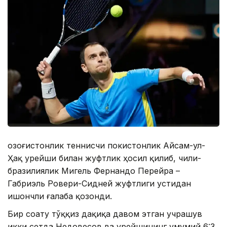
Қозоғистонлик теннисчи покистонлик Айсам-ул-
Ҳақ Қурейши билан жуфтлик ҳосил қилиб, чили-
бразилиялик Мигель Фернандо Перейра –
Габриэль Ровери-Сидней жуфтлиги устидан
ишончли ғалаба қозонди.
Бир соату тўққиз дақиқа давом этган учрашув
икки сетда Недовесов ва Қурейшининг умумий 6:3,