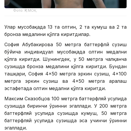
Фото: ҚР МОҚ
Улар мусобақада 13 та олтин, 2 та кумуш ва 2 та
бронза медалини қўлга киритдилар.
София Абубакирова 50 метрга баттерфлй сузиш
бўйича индивидуал мусобақада олтин медални
қўлга киритди. Шунингдек, у 50 метрга чалқанча
сузишда бронза медалини қўлга киритди. Бундан
ташқари, София 4×50 метрга эркин сузиш, 4×100
метрга эркин сузиш ва 4×50 метрга аралаш
эстафетада олтин медални қўлга киритди.
Максим Сказобцов 100 метрга баттерфляй усулида
сузишда биринчи ўринни эгаллади. У 200 метрга
баттерфляй усулида сузишда кумуш, 50 метрга
баттерфляй усулида сузишда эса учинчи ўринни
эгаллади.