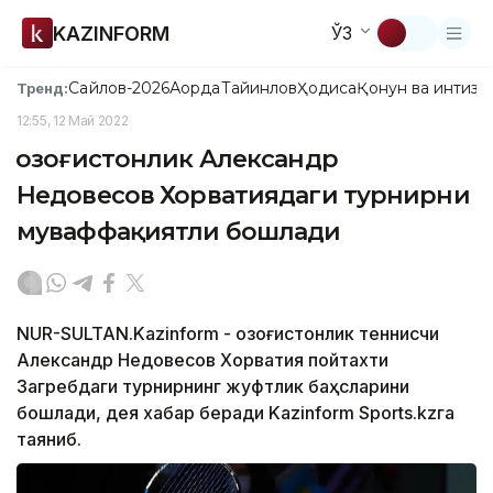
KAZINFORM
ЎЗ
Сайлов-2026
Ақорда
Тайинлов
Ҳодиса
Қонун ва интизо
Тренд:
12:55, 12 Май 2022
Қозоғистонлик Александр
Недовесов Хорватиядаги турнирни
муваффақиятли бошлади
NUR-SULTAN.Kazinform - Қозоғистонлик теннисчи
Александр Недовесов Хорватия пойтахти
Загребдаги турнирнинг жуфтлик баҳсларини
бошлади, дея хабар беради Kazinform Sports.kzга
таяниб.