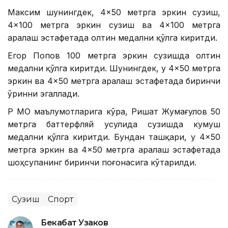
Максим шунингдек, 4×50 метрга эркин сузиш,
4×100 метрга эркин сузиш ва 4×100 метрга
аралаш эстафетада олтин медални қўлга киритди.
Егор Попов 100 метрга эркин сузишда олтин
медални қўлга киритди. Шунингдек, у 4×50 метрга
эркин ва 4×50 метрга аралаш эстафетада биринчи
ўринни эгаллади.
ҚР МОҚ маълумотларига кўра, Ришат Жумағулов 50
метрга баттерфляй усулида сузишда кумуш
медални қўлга киритди. Бундан ташқари, у 4×50
метрга эркин ва 4×50 метрга аралаш эстафетада
шоҳсупанинг биринчи поғонасига кўтарилди.
Сузиш
Спорт
Бекабат Узаков