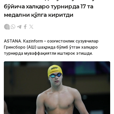
бўйича халқаро турнирда 17 та
медални қўлга киритди
ASTANА. Кazinform – Қозоғистонлик сузувчилар
Гринсборо (АҚШ) шаҳрида бўлиб ўтган халқаро
турнирда муваффақиятли иштирок этишди.