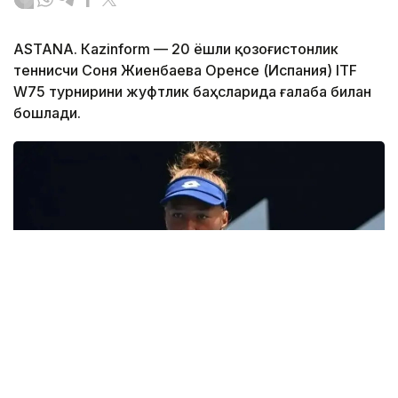
ASTANА. Кazinform — 20 ёшли қозоғистонлик
теннисчи Соня Жиенбаева Оренсе (Испания) ITF
W75 турнирини жуфтлик баҳсларида ғалаба билан
бошлади.
Фото: ҚТФ