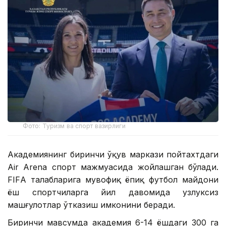
Фото: Туризм ва спорт вазирлиги
Академиянинг биринчи ўқув маркази пойтахтдаги
Air Arena спорт мажмуасида жойлашган бўлади.
FIFА талабларига мувофиқ ёпиқ футбол майдони
ёш спортчиларга йил давомида узлуксиз
машғулотлар ўтказиш имконини беради.
Биринчи мавсумда академия 6-14 ёшдаги 300 га