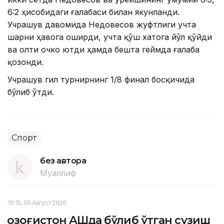
6:2 ҳисобидаги ғалабаси билан якунланди.
Учрашув давомида Недовесов жуфтлиги учта
шарни ҳавога оширди, учта қўш хатога йўл қўйди
ва олти очко ютди ҳамда бешта геймда ғалаба
қозонди.
Учрашув гил турнирнинг 1/8 финал босқичида
бўлиб ўтди.
Спорт
без автора
Муаллиф
19:15, 05 Август 2026
Қозоғистон АҚШда бўлиб ўтган сузиш