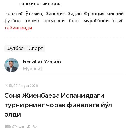
ташкилотчилари.
Эслатиб ўтамиз, Зинедин Зидан Франция миллий
футбол терма жамоаси бош мураббийи этиб
тайинланди
.
Футбол
Спорт
Бекабат Узаков
Муаллиф
14:15, 05 Август 2026
Соня Жиенбаева Испаниядаги
турнирнинг чорак финалига йўл
олди