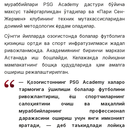
мураббийлари PSG Academy дастури бўйича
махсус тайёргарликдан ўтадилар ва «Пари Сен-
Жермен» клубининг техник мутахассисларидан
доимий методологик ёрдам оладилар.
Сўнгги йилларда Қозоғистонда болалар футболига
қизиқиш ортди ва спорт инфратузилмаси жадал
ривожланмоқда. Академиянинг биринчи маркази
Астанада иш бошлайди. Келажакда лойиҳани
мамлакатнинг бошқа ҳудудларида ҳам амалга
ошириш режалаштирилган.
— Қозоғистоннинг PSG Academy халқаро
тармоғига қўшилиши болалар футболини
ривожлантириш, ёш спортчиларнинг
салоҳиятини очиш ва маҳаллий
мураббийларнинг профессионал
даражасини ошириш учун янги имконият
яратади, — деб таъкидлади лойиҳа