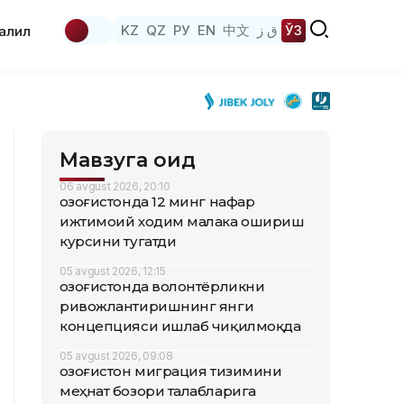
KZ
QZ
РУ
EN
中文
ق ز
ЎЗ
аҳлил
Мавзуга оид
06 avgust 2026, 20:10
Қозоғистонда 12 минг нафар
ижтимоий ходим малака ошириш
курсини тугатди
05 avgust 2026, 12:15
Қозоғистонда волонтёрликни
ривожлантиришнинг янги
концепцияси ишлаб чиқилмоқда
05 avgust 2026, 09:08
Қозоғистон миграция тизимини
меҳнат бозори талабларига