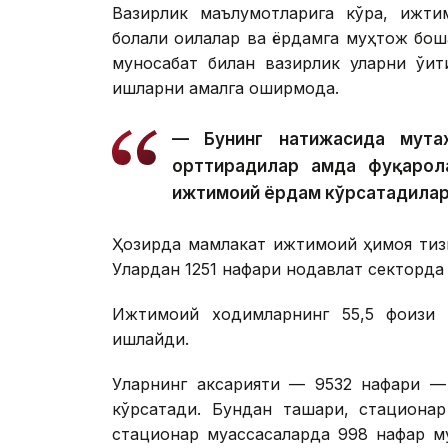
Вазирлик маълумотларига кўра, ижти
болали оилалар ва ёрдамга муҳтож бошқ
муносабат билан вазирлик уларни ўқи
ишларни амалга оширмоқда.
— Бунинг натижасида мута
орттирадилар ҳамда фуқарол
ижтимоий ёрдам кўрсатадилар
Ҳозирда мамлакат ижтимоий ҳимоя тиз
Улардан 1251 нафари нодавлат секторда
Ижтимоий ходимларнинг 55,5 фоизи қ
ишлайди.
Уларнинг аксарияти — 9532 нафари — 
кўрсатади. Бундан ташқари, стациона
стационар муассасаларда 998 нафар му