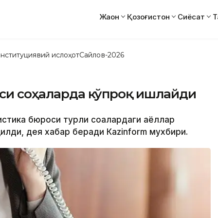
Жаҳон
Қозоғистон
Сиёсат
Т
нституциявий ислоҳот
Сайлов-2026
йси соҳаларда кўпроқ ишлайди
истика бюроси турли соҳалардаги аёллар
илди, дея хабар беради Кazinform мухбири.