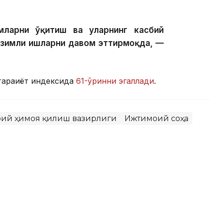
ларни ўқитиш ва уларнинг касбий
изимли ишларни давом эттирмоқда, —
араққиёт индексида
61-ўринни эгаллади
.
моий ҳимоя қилиш вазирлиги
Ижтимоий соҳа