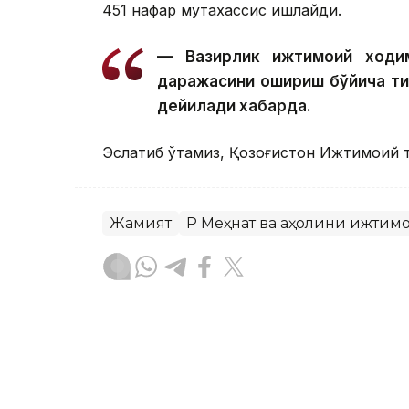
451 нафар мутахассис ишлайди.
— Вазирлик ижтимоий ходим
даражасини ошириш бўйича т
дейилади хабарда.
Эслатиб ўтамиз, Қозоғистон Ижтимоий т
Жамият
ҚР Меҳнат ва аҳолини ижти
Бекабат Узаков
Муаллиф