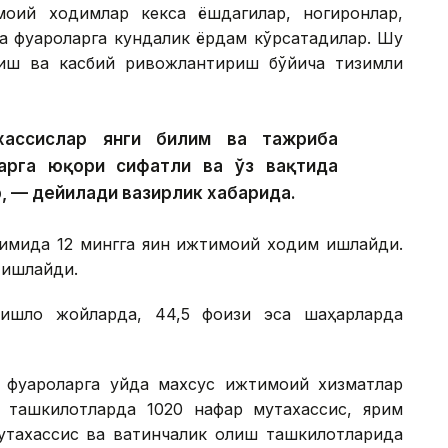
моий ходимлар кекса ёшдагилар, ногиронлар,
а фуқароларга кундалик ёрдам кўрсатадилар. Шу
тиш ва касбий ривожлантириш бўйича тизимли
хассислар янги билим ва тажриба
арга юқори сифатли ва ўз вақтида
, — дейилади вазирлик хабарида.
имида 12 мингга яқин ижтимоий ходим ишлайди.
 ишлайди.
ишлоқ жойларда, 44,5 фоизи эса шаҳарларда
фуқароларга уйда махсус ижтимоий хизматлар
р ташкилотларда 1020 нафар мутахассис, ярим
тахассис ва вақтинчалик қолиш ташкилотларида