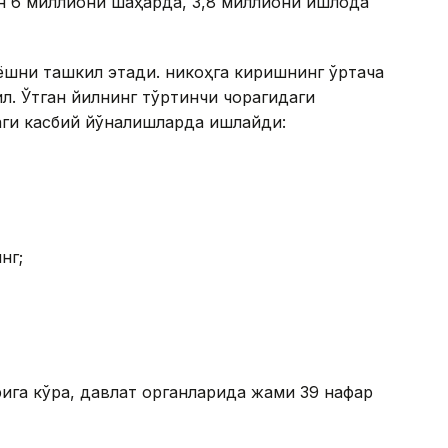
н 6 миллиони шаҳарда, 3,8 миллиони қишлоқда
 ёшни ташкил этади. никоҳга киришнинг ўртача
ил. Ўтган йилнинг тўртинчи чорагидаги
даги касбий йўналишларда ишлайди:
нг;
ига кўра, давлат органларида жами 39 нафар