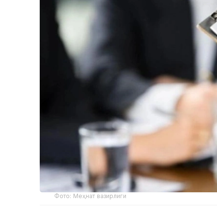
Фото: Меҳнат вазирлиги