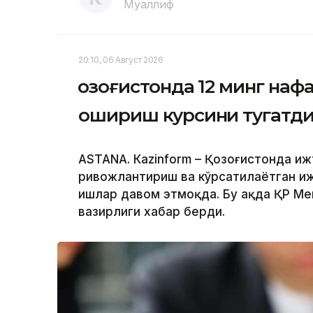
Муаллиф
20:10, 06 Август 2026
Қозоғистонда 12 минг на
ошириш курсини тугатд
ASTANА. Кazinform – Қозоғистонда и
ривожлантириш ва кўрсатилаётган и
ишлар давом этмоқда. Бу ҳақда ҚР Меҳ
вазирлиги хабар берди.