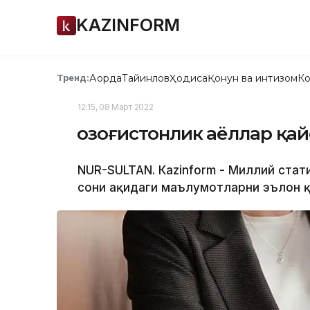
KAZINFORM
Ақорда
Тайинлов
Ҳодиса
Қонун ва интизом
Ко
Тренд:
12:15, 08 Март 2022
Қозоғистонлик аёллар қа
NUR-SULTAN. Кazinform - Миллий стат
сони ҳақидаги маълумотларни эълон қ