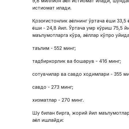
9,8 миллион аёл истиқомат қилади, шунда
истиқомат қилади.
Қозоғистонлик аёлнинг ўртача ёши 33,5
ёши - 24,8 йил. Ўртача умр кўриш 75,5 й
маълумотларга кўра, аёллар кўпроқ қуйи
таълим - 552 минг;
тадбиркорлик ва бошқарув - 416 минг;
сотувчилар ва савдо ходимлари - 355 ми
савдо - 273 минг;
хизматлар - 270 минг.
Шу билан бирга, жорий йил маълумотлар
аёл ишлайди: