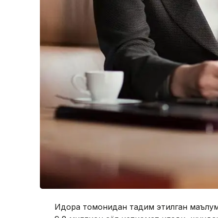
Идора томонидан тақдим этилган маълум