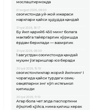
мослаштирмоқда
01 avgust 2026, 08:00
Қозоғистонда уй-жой ижараси
нархлари қайси ҳудудда қандай
31 iyul 2026, 18:17
Бу йил қарийб 450 минг болага
мактабга тайёргарлик кўришда
ёрдам берилади — вазирлик
31 iyul 2026, 08:00
1 августдан Қозоғистонда қандай
муҳим ўзгаришлар юз беради
30 iyul 2026, 15:19
Қозоғистонликлар жорий йилнинг I
чорагида қайси турдаги озиқ-
овқатларни энг кўп истеъмол
қилишди
30 iyul 2026, 11:10
Агар бола чет элда паспортини
йўқотиб қўйса, нима қилиш керак