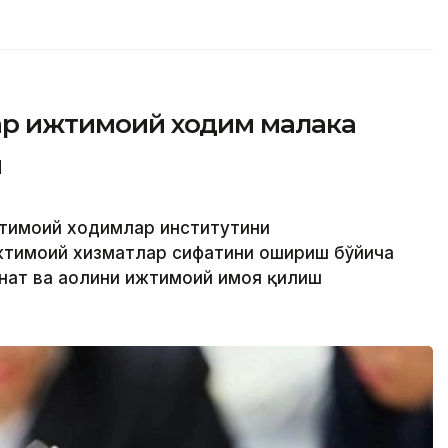
фар ижтимоий ходим малака
и
жтимоий ходимлар институтини
жтимоий хизматлар сифатини ошириш бўйича
нат ва аҳолини ижтимоий ҳимоя қилиш