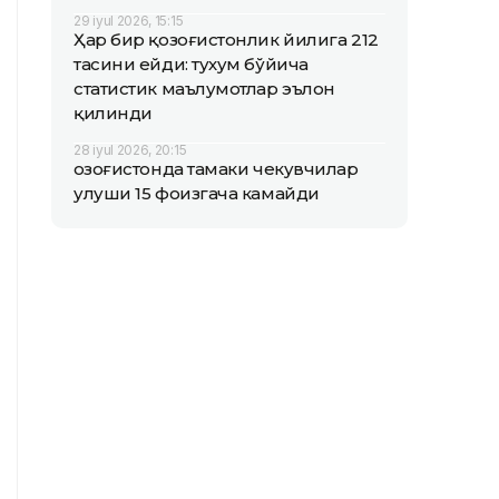
29 iyul 2026, 15:15
Ҳар бир қозоғистонлик йилига 212
тасини ейди: тухум бўйича
статистик маълумотлар эълон
қилинди
28 iyul 2026, 20:15
Қозоғистонда тамаки чекувчилар
улуши 15 фоизгача камайди