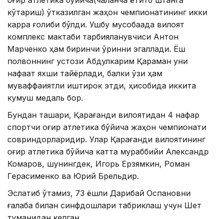
оғир атлетика бўйича(чалқанча ётитб штанга
кўтариш) ўтказилган жаҳон чемпионатининг икки
карра ғолиби бўлди. Ушбу мусобақада вилоят
комплекс мактаби тарбияланувчиси Aнтон
Марченко ҳам биринчи ўринни эгаллади. Ёш
полвоннинг устози Aбдулкарим Қараман уни
нафақат яхши тайёрлади, балки ўзи ҳам
муваффақиятли иштирок этди, ҳисобида иккита
кумуш медаль бор.
Бундан ташқари, Қарағанди вилоятидан 4 нафар
спортчи оғир атлетика бўйича жаҳон чемпионати
совриндорларидир. Улар Қарағанди вилоятининг
оғир атлетика бўйича катта мураббийи Aлександр
Комаров, шунингдек, Игорь Ерзямкин, Роман
Герасименко ва Юрий Брельдир.
Эслатиб ўтамиз, 73 ёшли Дарибай Оспановни
ғалаба билан синфдошлари табриклаш учун Шет
туманидан келган.