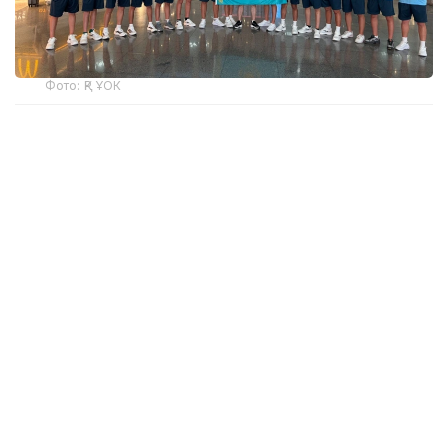
Фото: ҚР ҰОК
Учинчи ўйинда қозоғистонлик спортчилар
Уругвайни катта фарқ билан мағлуб этишди. Ўйин
22:5 ҳисобида якунланди.
ҚР МОҚ маълумотларига кўра, Қозоғистон терма
жамоаси ўйинчиси Максим Сасин ўйиннинг энг
яхши ўйинчиси деб топилди.
Бугун, 6 август куни Қозоғистон терма жамоаси
Туркия билан тўқнаш келади.
Эслатиб ўтамиз, жаҳон чемпионатининг биринчи
ўйинида миллий терма жамоа Мисрга ютқазган
эди, бироқ иккинчи ўйинда Сингапурни мағлуб
этди.