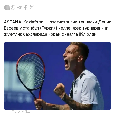
ASTANА. Кazinform — Қозоғистонлик теннисчи Денис
Евсеев Истанбул (Туркия) челленжер турнирининг
жуфтлик баҳсларида чорак финалга йўл олди.
Фото: ktf.kz