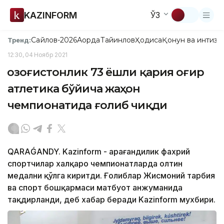
KAZINFORM
ЎЗ
Сайлов-2026
Ақорда
Тайинлов
Ҳодиса
Қонун ва интизо
Тренд:
12:30, 04 Ноябр 2021
Қозоғистонлик 73 ёшли қария оғир
атлетика бўйича жаҳон
чемпионатида ғолиб чиқди
QARAǴANDY. Kazinform - Қарағандилик фахрий
спортчилар халқаро чемпионатларда олтин
медални қўлга киритди. Ғолиблар Жисмоний тарбия
ва спорт бошқармаси матбуот анжуманида
тақдирланди, деб хабар беради Kazinform мухбири.