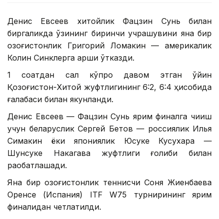
Денис Евсеев хитойлик Фацзин Сунь билан
биргаликда ўзининг биринчи учрашувини яна бир
қозоғистонлик Григорий Ломакин — америкалик
Колин Синклерга қарши ўтказди.
1 соатдан сал кўпроқ давом этган ўйин
Қозоғистон-Хитой жуфтлигининг 6:2, 6:4 ҳисобида
ғалабаси билан якунланди.
Денис Евсеев — Фацзин Сунь ярим финалга чиқиш
учун беларуслик Сергей Бетов — россиялик Илья
Симакин ёки япониялик Юсуке Кусухара —
Шунсуке Накагава жуфтлиги ғолиби билан
рақобатлашади.
Яна бир қозоғистонлик теннисчи Соня Жиенбаева
Оренсе (Испания) ITF W75 турнирининг ярим
финалидан четлатилди.