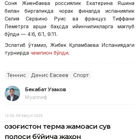
Соня Жиенбаева россиялик Екатерина Яшина
билан биргаликда чорак финалда испаниялик
Селия Сервино Руис ва француз Тиффани
Леметрга қарши баҳсда қийинчиликларга мағлуб
бўлди — 4:6, 6:1, 9:11.
Эслатиб ўтамиз, Жибек Қуламбаева Испаниядаги
турнирда
чемпион бўлди
.
Теннис
Денис Евсеев
Спорт
Бекабат Узаков
Муаллиф
13:39, 06 Август 2026
Қозоғистон терма жамоаси сув
полоси бўйича жаҳон