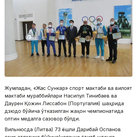
Жумладан, «Жас Сункар» спорт мактаби ва вилоят
мактаби мураббийлари Насипқул Тинибаев ва
Даурен Қожин Лиссабон (Португалия) шаҳрида
дзюдо бўйича ўтказилган жаҳон чемпионатида
олтин медалга сазовор бўлди.
Вильнюсда (Литва) 73 ёшли Дарибай Оспанов