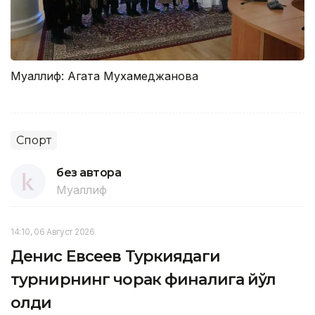
Муаллиф: Агата Мухамеджанова
Спорт
без автора
Муаллиф
14:10, 06 Август 2026
Денис Евсеев Туркиядаги
турнирнинг чорак финалига йўл
олди