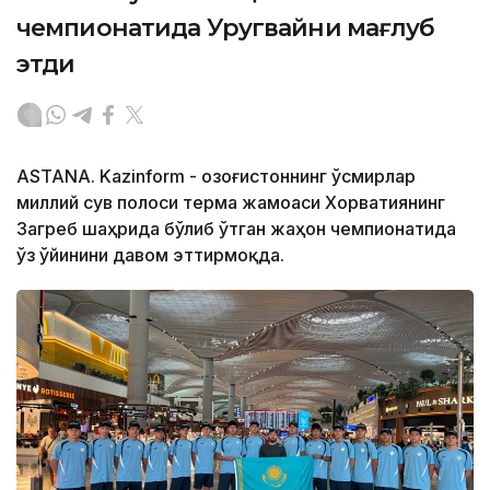
чемпионатида Уругвайни мағлуб
этди
ASTANA. Kazinform - Қозоғистоннинг ўсмирлар
миллий сув полоси терма жамоаси Хорватиянинг
Загреб шаҳрида бўлиб ўтган жаҳон чемпионатида
ўз ўйинини давом эттирмоқда.