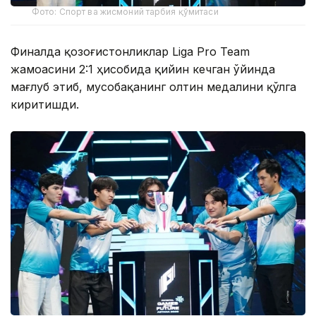
Фото: Спорт ва жисмоний тарбия қўмитаси
Финалда қозоғистонликлар Liga Pro Team
жамоасини 2:1 ҳисобида қийин кечган ўйинда
мағлуб этиб, мусобақанинг олтин медалини қўлга
киритишди.