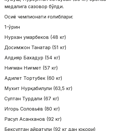
медалига сазовор бўлди.
Осиё чемпионати ғолиблари:
1-ўрин
Нурхан Қумарбеков (48 кг)
Досимжон Танатар (51 кг)
Алдияр Бахадур (54 кг)
Ниғман Ниғмет (57 кг)
Адилет Тортубек (60 кг)
Мухит Нурқабилули (63,5 кг)
Султан Турдали (67 кг)
Игорь Соловьёв (80 кг)
Расул Асанханов (92 кг)
Бексултан Қайратули (92 кг дан юқори)