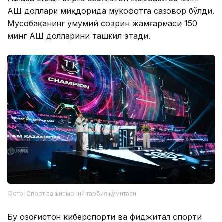
АҚШ доллари миқдорида мукофотга сазовор бўлди.
Мусобақанинг умумий соврин жамғармаси 150
минг АҚШ долларини ташкил этади.
Фото: Спорт ва жисмоний тарбия қўмитаси
Бу Қозоғистон киберспорти ва фиджитал спорти