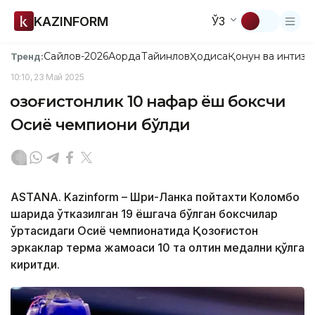
KAZINFORM
ЎЗ
Сайлов-2026
Ақорда
Тайинлов
Ҳодиса
Қонун ва интизо
Тренд:
10:10, 23 Май 2025
Қозоғистонлик 10 нафар ёш боксчи
Осиё чемпиони бўлди
ASTANA. Kazinform – Шри-Ланка пойтахти Коломбо
шаҳрида ўтказилган 19 ёшгача бўлган боксчилар
ўртасидаги Осиё чемпионатида Қозоғистон
эркаклар терма жамоаси 10 та олтин медални қўлга
киритди.