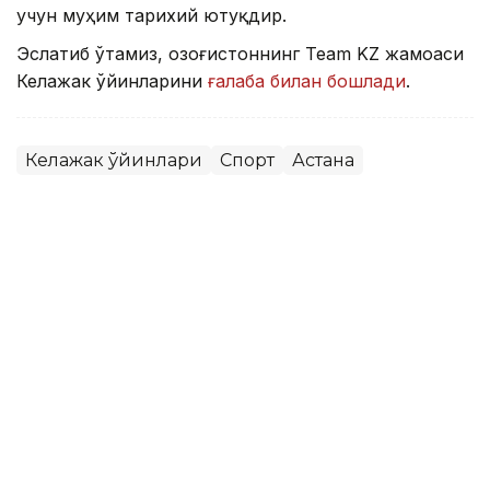
учун муҳим тарихий ютуқдир.
Эслатиб ўтамиз, Қозоғистоннинг Team KZ жамоаси
Келажак ўйинларини
ғалаба билан бошлади
.
Келажак ўйинлари
Спорт
Астана
Бекабат Узаков
Муаллиф
10:00, 08 Август 2026
Қозоғистон жаҳон ОАВларида:
Каспий денгизи тубидан интернет
ўтказиш, PSG академиясини очиш
ва Wildberries омборлари