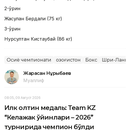
2-ўрин
Жасулан Бердали (75 кг)
3-ўрин
Нурсултан Кистаубай (86 кг)
Осиё чемпионати
Қозоғистон
Бокс
Шри-Ланк
Жарасқан Нұрыбаев
Муаллиф
08:05, 09 Август 2026
Илк олтин медаль: Team KZ
“Келажак ўйинлари – 2026”
турнирида чемпион бўлди