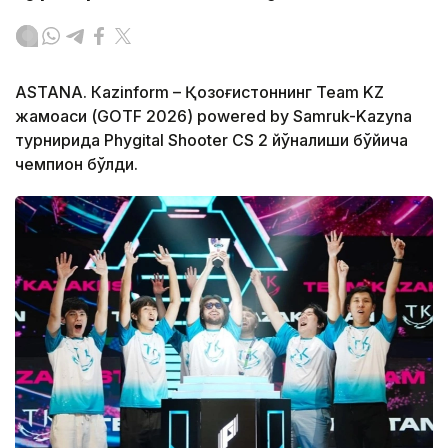
ASTANА. Кazinform – Қозоғистоннинг Team KZ
жамоаси (GOTF 2026) powered by Samruk-Kazyna
турнирида Phygital Shooter CS 2 йўналиши бўйича
чемпион бўлди.