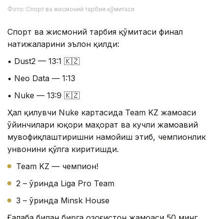
Фото: Спорт ва жисмоний тарбия қўмитаси
Спорт ва жисмоний тарбия қўмитаси финал
натижаларини эълон қилди:
• Dust2 — 13:1 🇰🇿
• Neo Data — 1:13
• Nuke — 13:9 🇰🇿
Ҳал қилувчи Nuke картасида Team KZ жамоаси
ўйинчилари юқори маҳорат ва кучли жамоавий
мувофиқлаштиришни намойиш этиб, чемпионлик
унвонини қўлга киритишди.
Team KZ — чемпион!
2 – ўринда Liga Pro Team
3 – ўринда Minsk House
Ғалаба билан бирга Қозоғистон жамоаси 50 минг