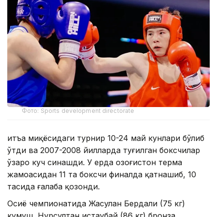
Фото: Sports development directorate
Қитъа миқёсидаги турнир 10-24 май кунлари бўлиб
ўтди ва 2007-2008 йилларда туғилган боксчилар
ўзаро куч синашди. У ерда Қозоғистон терма
жамоасидан 11 та боксчи финалда қатнашиб, 10
тасида ғалаба қозонди.
Осиё чемпионатида Жасулан Бердали (75 кг)
кумуш, Нурсултан Қистаубай (86 кг) бронза