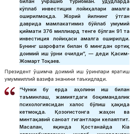
билан учрашиб турибман. Ҳудудларда
кўплаб инвестиция лойиҳалари амалга
оширилмоқда. Жорий йилнинг ўтган
даврида мамлакатимиз бўйлаб умумий
қиймати 376 миллиард тенге бўлган 91 та
инвестиция лойиҳаси амалга оширилди.
Бунинг шарофати билан 6 мингдан ортиқ
доимий иш ўрни очилди”, — деди Қасим-
Жомарт Тоқаев.
Президент қўшимча доимий иш ўринлари яратиш
умуммиллий вазифа эканини таъкидлади.
“Чунки бу ерда аҳолини иш билан
таъминлаш, жамиятдаги боқимандалик
психологиясидан халос бўлиш ҳақида
кетмоқда. Қозоғистонга жаҳон ва
минтақавий саноат гигантлари келаяптит.
Масалан, яқинда Қостанайда Kia