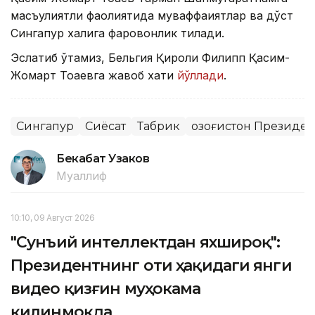
масъулиятли фаолиятида муваффақиятлар ва дўст
Сингапур халқига фаровонлик тилади.
Эслатиб ўтамиз, Бельгия Қироли Филипп Қасим-
Жомарт Тоқаевга жавоб хати
йўллади
.
Сингапур
Сиёсат
Табрик
Қозоғистон Президе
Бекабат Узаков
Муаллиф
10:10, 09 Август 2026
"Сунъий интеллектдан яхшироқ":
Президентнинг оти ҳақидаги янги
видео қизғин муҳокама
қилинмоқда