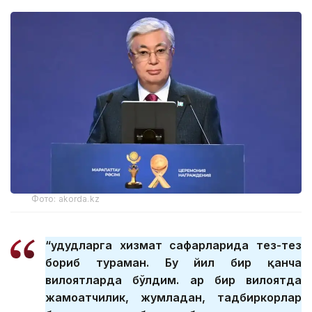
Фото: akorda.kz
“Ҳудудларга хизмат сафарларида тез-тез
бориб тураман. Бу йил бир қанча
вилоятларда бўлдим. Ҳар бир вилоятда
жамоатчилик, жумладан, тадбиркорлар