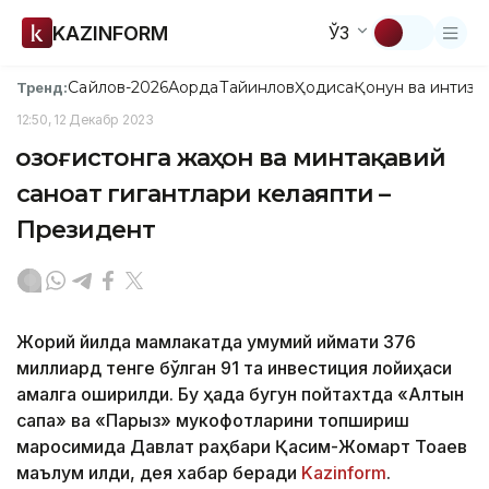
KAZINFORM
ЎЗ
Сайлов-2026
Ақорда
Тайинлов
Ҳодиса
Қонун ва интизо
Тренд:
12:50, 12 Декабр 2023
Қозоғистонга жаҳон ва минтақавий
саноат гигантлари келаяпти –
Президент
Жорий йилда мамлакатда умумий қиймати 376
миллиард тенге бўлган 91 та инвестиция лойиҳаси
амалга оширилди. Бу ҳақда бугун пойтахтда «Алтын
сапа» ва «Парыз» мукофотларини топшириш
маросимида Давлат раҳбари Қасим-Жомарт Тоқаев
маълум қилди, дея хабар беради
Kazinform
.