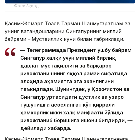
Фото: Ақорда
Қасим-Жомарт Тоқаев Тарман Шанмугаратнам ва
унинг ватандошларини Сингапурнинг миллий
байрами - Мустақиллик куни билан табриклади.
— Телеграммада Президент ушбу байрам
Сингапур халқи учун миллий бирлик,
давлат мустақиллиги ва барқарор
ривожланишнинг яққол рамзи сифатида
алоҳида аҳамиятга эга эканлигини
таъкидлади. Шунингдек, у Қозоғистон ва
Сингапур ўртасидаги дўстлик ва ўзаро
тушунишга асосланган кўп қиррали
ҳамкорлик икки халқ манфаати йўлида
ривожланиб боришига ишонч билдирди, —
дейилади хабарда.
Қасим-Жомарт Тоқаев Тарман Шанмугаратнамга