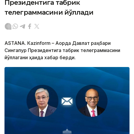
Президентига табрик
телеграммасини йўллади
ASTANА. Кazinform – Ақорда Давлат раҳбари
Сингапур Президентига табрик телеграммасини
йўллагани ҳақида хабар берди.