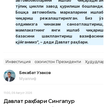
автомобилларини ишлаб чиқарадиган
тўлиқ циклли завод қурилиши бошланди.
Бошқа автомобиль маркаларини ишлаб
чиқариш режалаштирилган. Биз ўз
олдимизга чинакам саноатлаштириш,
мамлакатнинг янги ишлаб чиқариш
базасини шакллантириш вазифасини
қўйганмиз”, – деди Давлат раҳбари.
Инвестиция
Қозоғистон Президенти
Ҳудудлар
Бекабат Узаков
Муаллиф
11:00, 09 Август 2026
Давлат раҳбари Сингапур