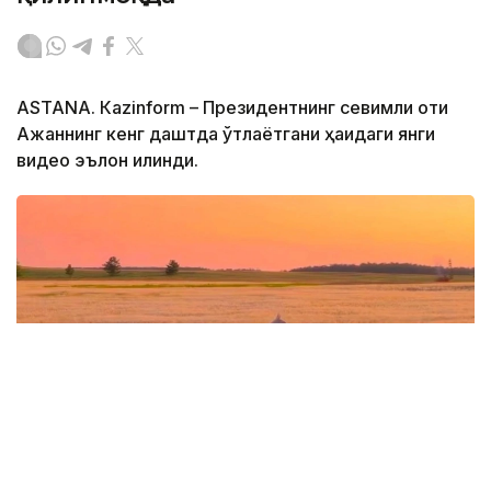
ASTANА. Кazinform – Президентнинг севимли оти
Ақжаннинг кенг даштда ўтлаётгани ҳақидаги янги
видео эълон қилинди.
Фото: видеодан скриншот