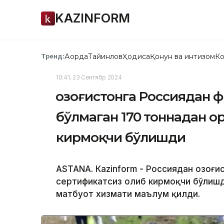
KAZINFORM
Ақорда
Тайинлов
Ҳодиса
Қонун ва интизом
Ко
Тренд:
10:41, 23 Сентябр 2024
Қозоғистонга Россиядан 
бўлмаган 170 тоннадан о
кирмоқчи бўлишди
ASTANА. Кazinform - Россиядан Қозоғ
сертификатсиз олиб кирмоқчи бўлишди
матбуот хизмати маълум қилди.