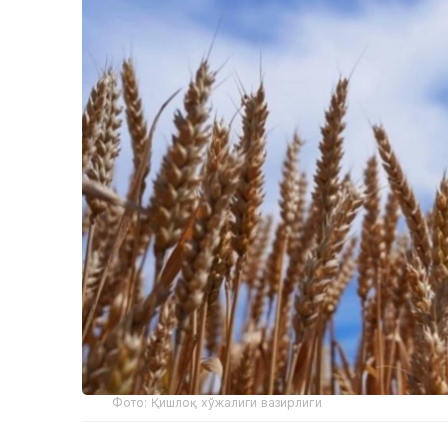
Фото: Қишлоқ хўжалиги вазирлиги