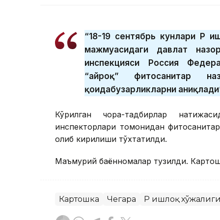
“18-19 сентябрь кунлари ҚР Қ
мажмуасидаги давлат назор
инспекцияси Россия Федер
“Қайроқ” фитосанитар н
қоидабузарликларни аниқлади”
Кўрилган чора-тадбирлар натижас
инспекторлари томонидан фитосанитар
олиб кирилиши тўхтатилди.
Маъмурий баённомалар тузилди. Картошк
Картошка
Чегара
ҚР Қишлоқ хўжалиг