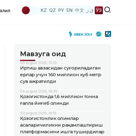
KZ
QZ
РУ
EN
中文
ق ز
ЎЗ
аҳлил
Мавзуга оид
06 avgust 2026, 10:10
Иртиш ҳавзасидан суғориладиган
ерлар учун 160 миллион куб метр
сув ажратилди
04 avgust 2026, 18:35
Қозоғистонда 1,6 миллион тонна
ғалла йиғиб олинди
03 avgust 2026, 18:15
Қозоғистонлик олимлар
асаларичиликни рақамлаштириш
платформасини ишга туширдилар