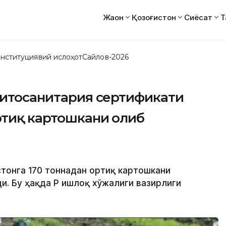
Жаҳон
Қозоғистон
Сиёсат
Т
нституциявий ислоҳот
Сайлов-2026
фитосанитария сертификати
ртиқ картошкани олиб
истонга 170 тоннадан ортиқ картошкани
. Бу ҳақда ҚР Қишлоқ хўжалиги вазирлиги