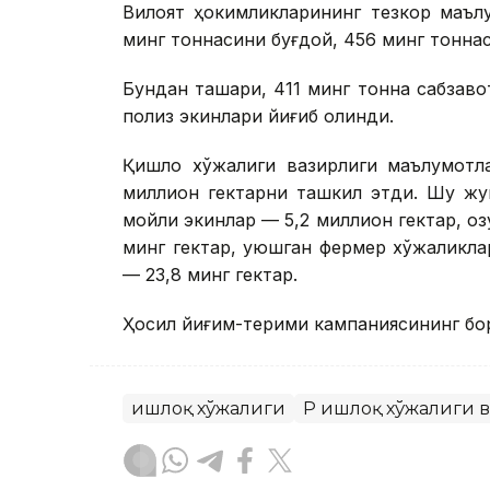
Вилоят ҳокимликларининг тезкор маълу
минг тоннасини буғдой, 456 минг тонна
Бундан ташқари, 411 минг тонна сабзаво
полиз экинлари йиғиб олинди.
Қишлоқ хўжалиги вазирлиги маълумотл
миллион гектарни ташкил этди. Шу жу
мойли экинлар — 5,2 миллион гектар, озу
минг гектар, уюшган фермер хўжаликлар
— 23,8 минг гектар.
Ҳосил йиғим-терими кампаниясининг бо
Қишлоқ хўжалиги
ҚР Қишлоқ хўжалиги