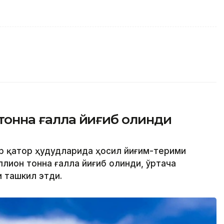
 тонна ғалла йиғиб олинди
ир қатор ҳудудларида ҳосил йиғим-терими
ллион тонна ғалла йиғиб олинди, ўртача
и ташкил этди.