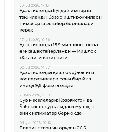
29 iyul 2026, 17:15
Қозоғистонда буғдой импорти
тақиқланди: бозор иштирокчилари
нималарга эътибор беришлари
керак
27 iyul 2026, 10:36
Қозоғистонда 15,9 миллион тонна
ем-хашак тайёрланди — Қишлоқ
хўжалиги вазирлиги
02 iyul 2026, 14:37
Қозоғистонда қишлоқ хўжалиги
кооперативлари сони бир йил
ичида 9,6 фоизга ошди
25 iyun 2026, 11:39
Сув масалалари: Қозоғистон ва
Ўзбекистон ўртасидаги мулоқот
аниқ натижалар бермоқда
04 iyun 2026, 20:10
Биллинг тизими орқали 26,5