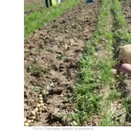
Фото: Сариағаш тумани ҳокимлиги