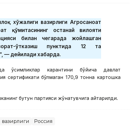
ишлоқ хўжалиги вазирлиги Агросаноат
ат қўмитасининг Қостанай вилояти
ацияси билан чегарада жойлашган
азорат-ўтказиш пунктида 12 та
, — дейилади хабарда.
ида ўсимликлар карантини бўйича давлат
ия сертификати бўлмаган 170,9 тонна картошка
анинг бутун партияси жўнатувчига қайтарилди.
и вазирлиги
Россия