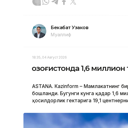
Бекабат Узаков
Муаллиф
18:35, 04 Август 2026
Қозоғистонда 1,6 миллион
ASTANА. Кazinform – Мамлакатнинг б
бошланди. Бугунги кунга қадар 1,6 ми
ҳосилдорлик гектарига 19,1 центнерн