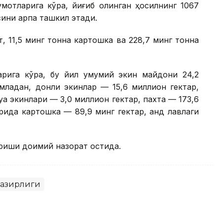
мотларига кўра, йиғиб олинган ҳосилнинг 1067
сини арпа ташкил этади.
т, 11,5 минг тонна картошка ва 228,7 минг тонна
арига кўра, бу йил умумий экин майдони 24,2
младан, донли экинлар — 15,6 миллион гектар,
қа экинлари — 3,0 миллион гектар, пахта — 173,6
ида картошка — 89,9 минг гектар, қанд лавлаги
риши доимий назорат остида.
 вазирлиги