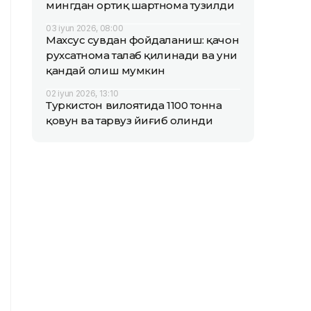
мингдан ортиқ шартнома тузилди
03 iyun 2026, 08:00
Махсус сувдан фойдаланиш: қачон
рухсатнома талаб қилинади ва уни
қандай олиш мумкин
02 iyun 2026, 13:10
Туркистон вилоятида 1100 тонна
қовун ва тарвуз йиғиб олинди