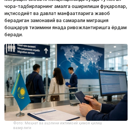
чора-тадбирларнинг амалга оширилиши фуқаролар,
иқтисодиёт ва давлат манфаатларига жавоб
берадиган замонавий ва самарали миграция
бошқарув тизимини янада ривожлантиришга ёрдам
беради.
Фото: Меҳнат ва аҳолини ижтимоий ҳимоя қилиш
вазирлиги