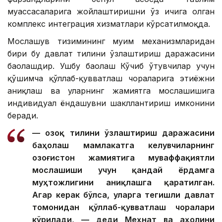
муассасаларига жойлаштиришни ўз ичига олган
комплекс интеграция хизматлари кўрсатилмоқда.
Мослашув тизимининг муҳим механизмларидан
бири бу давлат тилини ўзлаштириш даражасини
баҳолашдир. Ушбу баҳолаш Кўчиб ўтувчилар учун
қўшимча қўллаб-қувватлаш чораларига эҳтиёжни
аниқлаш ва уларнинг жамиятга мослашишига
индивидуал ёндашувни шакллантириш имконини
беради.
— Қозоқ тилини ўзлаштириш даражасини
баҳолаш мамлакатга келувчиларнинг
Қозоғистон жамиятига муваффақиятли
мослашиши учун қандай ёрдамга
муҳтожлигини аниқлашга қаратилган.
Агар керак бўлса, уларга тегишли давлат
томонидан қўллаб-қувватлаш чоралари
кўрилади, — деди Меҳнат ва аҳолини