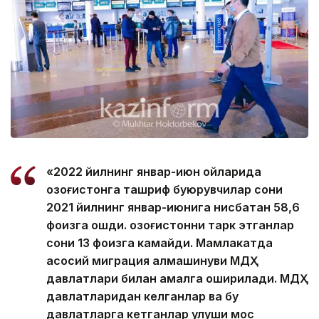
«2022 йилнинг январ-июн ойларида
Қозоғистонга ташриф буюрувчилар сони
2021 йилнинг январ-июнига нисбатан 58,6
фоизга ошди. Қозоғистонни тарк этганлар
сони 13 фоизга камайди. Мамлакатда
асосий миграция алмашинуви МДҲ
давлатлари билан амалга оширилади. МДҲ
давлатларидан келганлар ва бу
давлатларга кетганлар улуши мос