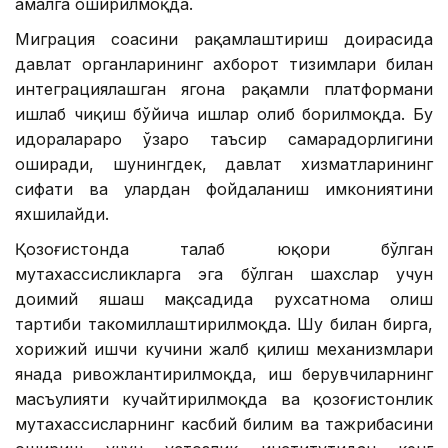
амалга оширилмоқда.
Миграция соҳасини рақамлаштириш доирасида
давлат органларининг ахборот тизимлари билан
интеграциялашган ягона рақамли платформани
ишлаб чиқиш бўйича ишлар олиб борилмоқда. Бу
идоралараро ўзаро таъсир самарадорлигини
оширади, шунингдек, давлат хизматларининг
сифати ва улардан фойдаланиш имкониятини
яхшилайди.
Қозоғистонда талаб юқори бўлган
мутахассисликларга эга бўлган шахслар учун
доимий яшаш мақсадида рухсатнома олиш
тартиби такомиллаштирилмоқда. Шу билан бирга,
хорижий ишчи кучини жалб қилиш механизмлари
янада ривожлантирилмоқда, иш берувчиларнинг
масъулияти кучайтирилмоқда ва қозоғистонлик
мутахассисларнинг касбий билим ва тажрибасини