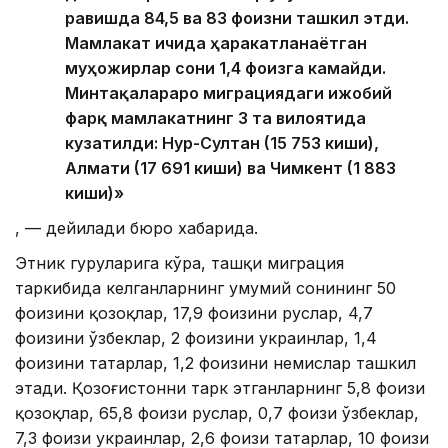
равишда 84,5 ва 83 фоизни ташкил этди.
Мамлакат ичида ҳаракатланаётган
муҳожирлар сони 1,4 фоизга камайди.
Минтақалараро миграциядаги ижобий
фарқ мамлакатнинг 3 та вилоятида
кузатилди: Нур-Султан (15 753 киши),
Алмати (17 691 киши) ва Чимкент (1 883
киши)»
, — дейилади бюро хабарида.
Этник гуруҳларига кўра, ташқи миграция
таркибида келганларнинг умумий сонининг 50
фоизини қозоқлар, 17,9 фоизини руслар, 4,7
фоизини ўзбеклар, 2 фоизини украинлар, 1,4
фоизини татарлар, 1,2 фоизини немислар ташкил
этади. Қозоғистонни тарк этганларнинг 5,8 фоизи
қозоқлар, 65,8 фоизи руслар, 0,7 фоизи ўзбеклар,
7,3 фоизи украинлар, 2,6 фоизи татарлар, 10 фоизи