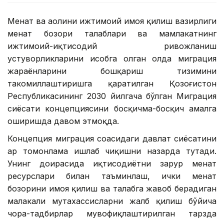
Меҳнат ва аҳолини ижтимоий ҳимоя қилиш вазирлиги
меҳнат бозори талаблари ва мамлакатнинг
ижтимоий-иқтисодий ривожланиш
устуворликларини ҳисобга олган ҳолда миграция
жараёнларини бошқариш тизимини
такомиллаштиришга қаратилган Қозоғистон
Республикасининг 2030 йилгача бўлган Миграция
сиёсати концепциясини босқичма-босқич амалга
оширишда давом этмоқда.
Концепция миграция соҳасидаги давлат сиёсатини
ҳар томонлама ишлаб чиқишни назарда тутади.
Унинг доирасида иқтисодиётни зарур меҳнат
ресурслари билан таъминлаш, ички меҳнат
бозорини ҳимоя қилиш ва талабга жавоб берадиган
малакали мутахассисларни жалб қилиш бўйича
чора-тадбирлар мувофиқлаштирилган тарзда