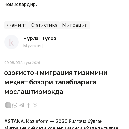
немислардир.
Жамият
Статистика
Миграция
Нұрлан Тұяқов
Муаллиф
09:08, 05 Август 2026
Қозоғистон миграция тизимини
меҳнат бозори талабларига
мослаштирмоқда
ASTANА. Кazinform — 2030 йилгача бўлган
Миграция сиёсати концепциясида кўзда тутилган