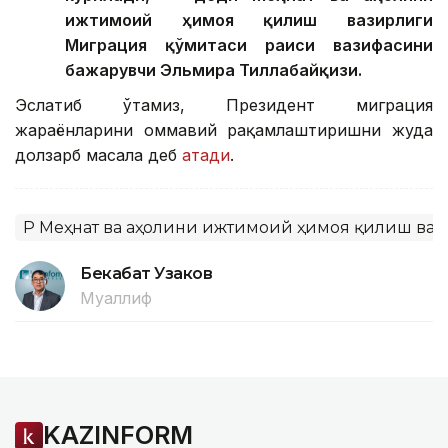
ижтимоий ҳимоя қилиш вазирлиги
Миграция қўмитаси раиси вазифасини
бажарувчи Эльмира Тиллабайқизи.
Эслатиб ўтамиз, Президент миграция
жараёнларини оммавий рақамлаштиришни жуда
долзарб масала деб
атади
.
ҚР Меҳнат ва аҳолини ижтимоий ҳимоя қилиш ва
Бекабат Узаков
Муаллиф
KAZINFORM