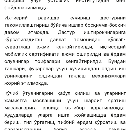
ошириш учун устозлик институтидан кенг
фойдаланилмоқда.
Ихтиёрий равишда кўчириш дастурини
такомиллаштириш бўйича ишлар босқичма-босқич
давом этмоқда. Дастур иштирокчиларига
кўрсатиладиган давлат томонидан қўллаб-
қувватлаш ҳажми кенгайтирилди, иқтисодий
мобиллик сертификати ҳажми оширилди ва ёрдам
олувчилар тоифалари кенгайтирилди. Бундан
ташқари, фуқаролар учун кўчиришдан олдин иш
ўринларини олдиндан танлаш механизмлари
жорий этилмоқда.
Кўчиб ўтувчиларни қабул қилиш ва уларнинг
жамиятга мослашиши учун шароит яратиш
масалаларига алоҳида эътибор қаратилмоқда.
Ҳудудларда уларга ишга жойлашишда ёрдам
бериш, тил ўргатиш, тиббий ёрдам кўрсатиш ва
фарзандларини бепул асосда таълим