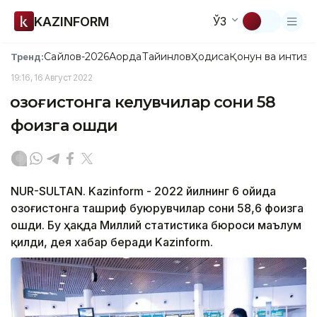
KAZINFORM
ЎЗ
Сайлов-2026
Ақорда
Тайинлов
Ҳодиса
Қонун ва интизо
Тренд:
19:16, 16 Август 2022
Қозоғистонга келувчилар сони 58
фоизга ошди
NUR-SULTAN. Kazinform - 2022 йилнинг 6 ойида
Қозоғистонга ташриф буюрувчилар сони 58,6 фоизга
ошди. Бу ҳақда Миллий статистика бюроси маълум
қилди, дея хабар беради Kazinform.