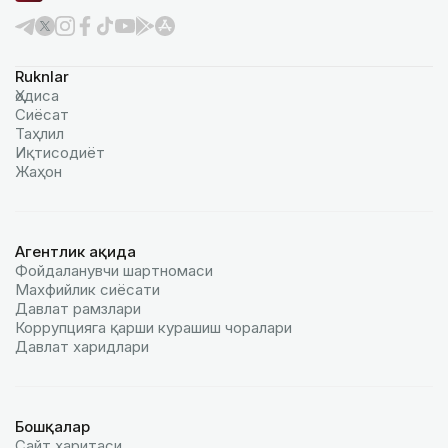
Ruknlar
Ҳодиса
Сиёсат
Таҳлил
Иқтисодиёт
Жаҳон
Агентлик ҳақида
Фойдаланувчи шартномаси
Махфийлик сиёсати
Давлат рамзлари
Коррупцияга қарши курашиш чоралари
Давлат харидлари
Бошқалар
Сайт харитаси