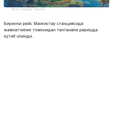
Фото: Kazakh Tourism
Биринчи рейс Манғистау станциясида
жамоатчилик томонидан тантанали равишда
кутиб олинди.
“Қарағанди-Жезқазған” йўналиши Манғистаугача
узайтирилди ва энди “Қарағанди-Манғистау”
йўналиши сифатида
мавжуд
.
Йўл юриш вақти — тахминан 41 соат.
Келиш вақти: тоқ кунлари 12:08
Жўнаш вақти: 14:34
Чипта нархи:
Купе — 22 123 тенге
Плацкарт — 14 467 тенге