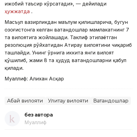
ижобий таъсир кўрсатади», — дейилади
ҳужжатда
.
Масъул вазирликдан маълум қилишларича, бугун
Қозоғистонга келган ватандошлар мамлакатнинг 7
та вилоятига жойлашади. Таклиф этилаётган
резолюция рўйхатидан Атирау вилоятини чиқариб
ташлайди. Унинг ўрнига иккита янги вилоят
қўшилиб, жами 8 та ҳудуд ватандошларни қабул
қилади.
Муаллиф: Алихан Асқар
Абай вилояти
Улитау вилояти
Ватандошлар
без автора
Муаллиф