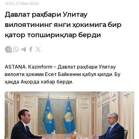
14:50, 27 Июл 2026
Давлат раҳбари Улитау
вилоятининг янги ҳокимига бир
қатор топшириқлар берди
ASTANА. Кazinform – Давлат раҳбари Улитау
вилояти ҳокими Есет Байкенни қабул қилди. Бу
ҳақда Ақорда хабар берди.