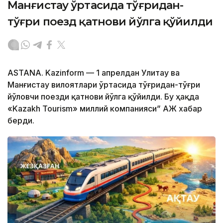
Манғистау ўртасида тўғридан-
тўғри поезд қатнови йўлга қўйилди
ASTANA. Kazinform — 1 апрелдан Улитау ва
Манғистау вилоятлари ўртасида тўғридан-тўғри
йўловчи поезди қатнови йўлга қўйилди. Бу ҳақда
«Kazakh Tourism» миллий компанияси” АЖ хабар
берди.