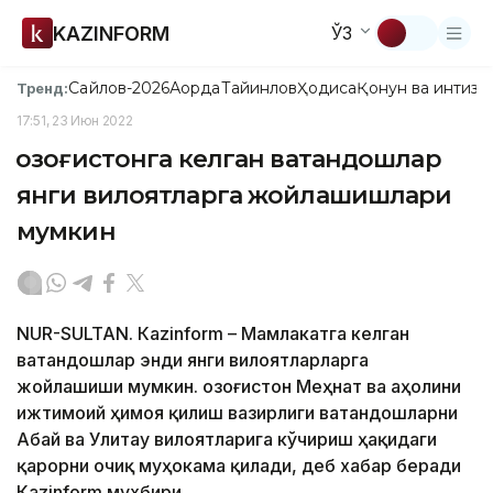
KAZINFORM
ЎЗ
Сайлов-2026
Ақорда
Тайинлов
Ҳодиса
Қонун ва интизо
Тренд:
17:51, 23 Июн 2022
Қозоғистонга келган ватандошлар
янги вилоятларга жойлашишлари
мумкин
NUR-SULTAN. Кazinform – Мамлакатга келган
ватандошлар энди янги вилоятларларга
жойлашиши мумкин. Қозоғистон Меҳнат ва аҳолини
ижтимоий ҳимоя қилиш вазирлиги ватандошларни
Абай ва Улитау вилоятларига кўчириш ҳақидаги
қарорни очиқ муҳокама қилади, деб хабар беради
Кazinform мухбири.