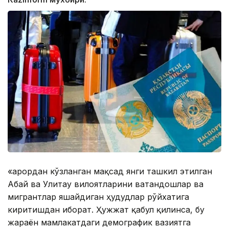
«Қарордан кўзланган мақсад янги ташкил этилган
Абай ва Улитау вилоятларини ватандошлар ва
мигрантлар яшайдиган ҳудудлар рўйхатига
киритишдан иборат. Ҳужжат қабул қилинса, бу
жараён мамлакатдаги демографик вазиятга