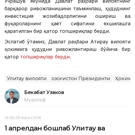
Учрашув якунида Давлат раҳбари вилоятнинг
барқарор ривожланишини таъминлаш, ҳудуднинг
инвестиция жозибадорлигини ошириш ва
фуқароларнинг ҳаёт сифатини яхшилашга
қаратилган бир қатор топшириқлар берди.
Эслатиб ўтамиз, Давлат раҳбари Атирау вилояти
ҳокимига ҳудудни ривожлантириш бўйича бир
қатор
топшириқлар берди
.
Улитау вилояти
Қозоғистон Президенти
Ҳоким
Бекабат Узаков
Муаллиф
19:38, 06 Апрел 2026
1 апрелдан бошлаб Улитау ва