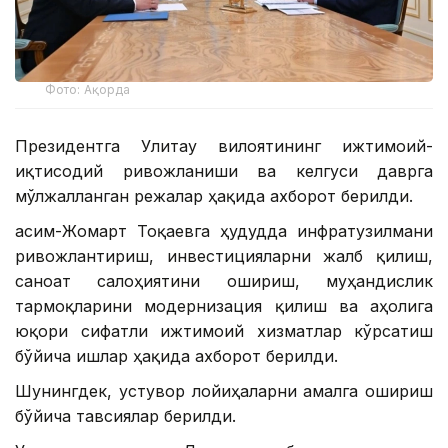
Фото: Ақорда
Президентга Улитау вилоятининг ижтимоий-
иқтисодий ривожланиши ва келгуси даврга
мўлжалланган режалар ҳақида ахборот берилди.
Қасим-Жомарт Тоқаевга ҳудудда инфратузилмани
ривожлантириш, инвестицияларни жалб қилиш,
саноат салоҳиятини ошириш, муҳандислик
тармоқларини модернизация қилиш ва аҳолига
юқори сифатли ижтимоий хизматлар кўрсатиш
бўйича ишлар ҳақида ахборот берилди.
Шунингдек, устувор лойиҳаларни амалга ошириш
бўйича тавсиялар берилди.